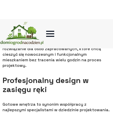
zajmujące się aranżacją dostarczają kompleksowy
projekt wraz z jego realizacją. Otrzymujemy pełen
pakiet od koncepcji, przez dobór materiałów, aż po
końcowe wykończenie.
Dodatkowo, gotowe wnętrza pozwalają nam
zaoszczędzić nie tylko czas, ale również energię,
którą musielibyśmy poświęcić na ciągłe konsultacje,
decyzje i poszukiwanie inspiracji. To idealne
rozwiązanie dla osób zapracowanych, które chcą
cieszyć się nowoczesnym i funkcjonalnym
mieszkaniem bez tracenia wielu godzin na proces
projektowy.
Profesjonalny design w
zasięgu ręki
Gotowe wnętrza to synonim współpracy z
najlepszymi specjalistami w dziedzinie projektowania.