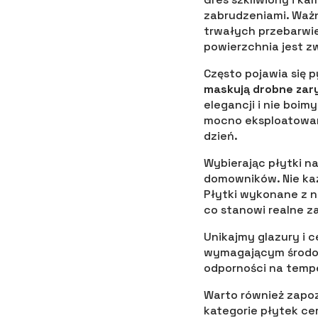
zabrudzeniami. Ważn
trwałych przebarwień
powierzchnia jest zw
Często pojawia się 
maskują drobne zary
elegancji i nie boi
mocno eksploatowan
dzień.
Wybierając płytki n
domowników. Nie każ
Płytki wykonane z n
co stanowi realne z
Unikajmy glazury i c
wymagającym środow
odporności na temp
Warto również zapoz
kategorie płytek ce