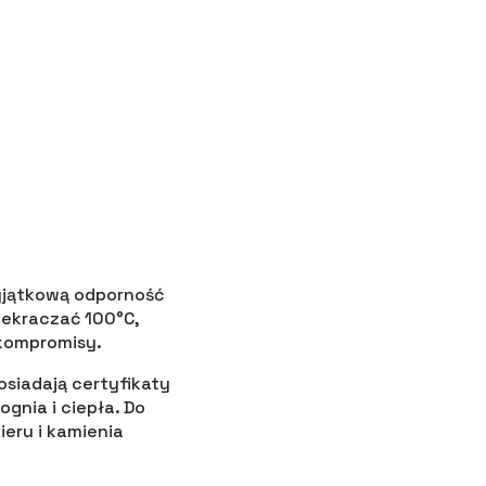
yjątkową odporność
zekraczać 100°C,
 kompromisy.
siadają certyfikaty
gnia i ciepła. Do
ieru i kamienia