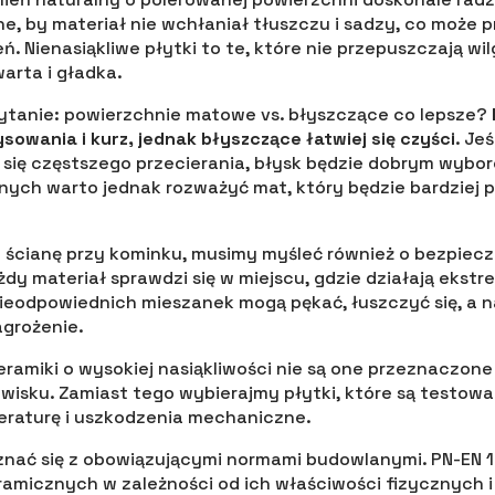
e, by materiał nie wchłaniał tłuszczu i sadzy, co może 
. Nienasiąkliwe płytki to te, które nie przepuszczają wil
arta i gładka.
pytanie: powierzchnie matowe vs. błyszczące co lepsze?
sowania i kurz, jednak błyszczące łatwiej się czyści
. Je
my się częstszego przecierania, błysk będzie dobrym wybo
ych warto jednak rozważyć mat, który będzie bardziej 
a ścianę przy kominku, musimy myśleć również o bezpiec
dy materiał sprawdzi się w miejscu, gdzie działają ekstr
ieodpowiednich mieszanek mogą pękać, łuszczyć się, a 
agrożenie.
eramiki o wysokiej nasiąkliwości nie są one przeznaczone
isku. Zamiast tego wybierajmy płytki, które są testow
eraturę i uszkodzenia mechaniczne.
nać się z obowiązującymi normami budowlanymi. PN-EN 14
ramicznych w zależności od ich właściwości fizycznych 