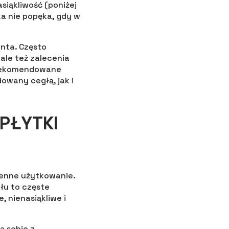
siąkliwość (poniżej
ka nie popęka, gdy w
enta. Często
ale też zalecenia
 rekomendowane
owany cegłą, jak i
PŁYTKI
ienne użytkowanie.
ołu to częste
, nienasiąkliwe i
ą sobie z