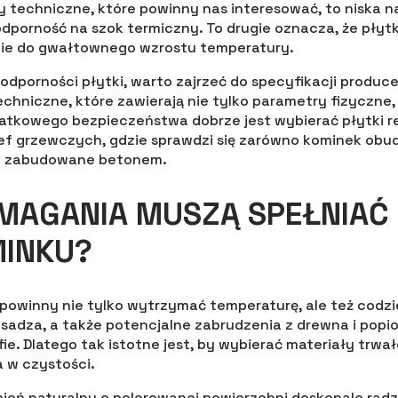
 techniczne, które powinny nas interesować, to niska na
dporność na szok termiczny. To drugie oznacza, że płyt
dzie do gwałtownego wzrostu temperatury.
odporności płytki, warto zajrzeć do specyfikacji produc
chniczne, które zawierają nie tylko parametry fizyczne, 
atkowego bezpieczeństwa dobrze jest wybierać płytki
ef grzewczych, gdzie sprawdzi się zarówno kominek obud
 zabudowane betonem.
MAGANIA MUSZĄ SPEŁNIAĆ 
MINKU?
 powinny nie tylko wytrzymać temperaturę, ale też codz
 sadza, a także potencjalne zabrudzenia z drewna i popi
ie. Dlatego tak istotne jest, by wybierać materiały trwałe
 w czystości.
amień naturalny o polerowanej powierzchni doskonale radz