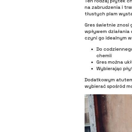
Ten rodzaj płytek ch
na zabrudzenia i tr
tłustych plam wysta
Gres świetnie znosi
wpływem działania c
czyni go idealnym 
Do codziennego
chemii
Gres można ukł
Wybierając pły
Dodatkowym atutem 
wybierać spośród mo