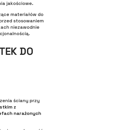
ia jakościowe.
ące materiałów do
a przed stosowaniem
kach niezawodnie
cjonalnością.
YTEK DO
zenia ściany przy
stkim z
refach narażonych