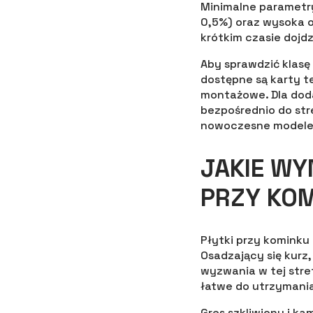
Minimalne parametry
0,5%) oraz wysoka o
krótkim czasie doj
Aby sprawdzić klasę 
dostępne są karty te
montażowe. Dla dod
bezpośrednio do str
nowoczesne modele
JAKIE WY
PRZY KO
Płytki przy kominku
Osadzający się kurz,
wyzwania w tej stref
łatwe do utrzymania
Gres szkliwiony i k