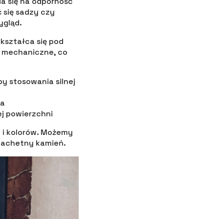
da się na odporność
 się sadzy czy
ygląd.
dkształca się pod
a mechaniczne, co
y stosowania silnej
ka
j powierzchni
i kolorów. Możemy
zlachetny kamień.