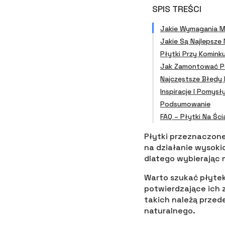
SPIS TREŚCI
Jakie Wymagania M
Jakie Są Najlepsze
Płytki Przy Komink
Jak Zamontować Pł
Najczęstsze Błędy 
Inspiracje I Pomysł
Podsumowanie
FAQ – Płytki Na Śc
Płytki przeznaczon
na działanie wysoki
dlatego wybierając 
Warto szukać płytek
potwierdzające ich 
takich należą przede
naturalnego.