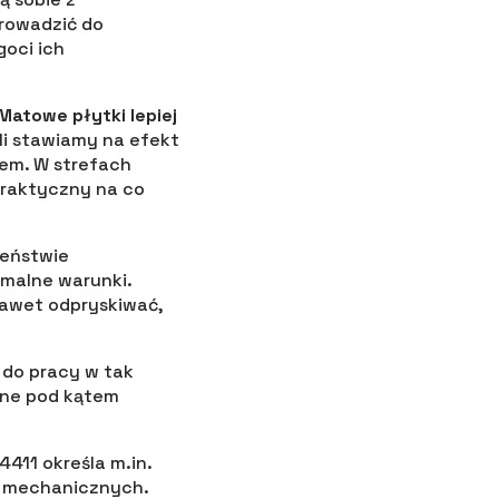
prowadzić do
goci ich
Matowe płytki lepiej
śli stawiamy na efekt
rem. W strefach
praktyczny na co
zeństwie
emalne warunki.
nawet odpryskiwać,
 do pracy w tak
ane pod kątem
411 określa m.in.
i mechanicznych.