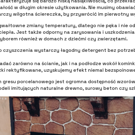
arakteryzuje się bardzo niską nasiąkliwością, co przekła
wałość w długim okresie użytkowania. Nie musimy obawiać
rczy wilgotna ściereczka, by przywrócić im pierwotny w
 gwałtowne zmiany temperatury, dlatego nie pęka i nie o
iepła. Jest także odporny na zarysowania i uszkodzeni
wyborem również w domach z dziećmi czy zwierzętami.
 czyszczenia wystarczy łagodny detergent bez potrzeb
adać zarówno na ścianie, jak i na podłodze wokół komin
tki rektyfikowane, uzyskujemy efekt niemal bezspoinowe
gresu porcelanowego jest ogromna dostępność wzorów 
deli imitujących naturalne drewno, surowy beton czy s