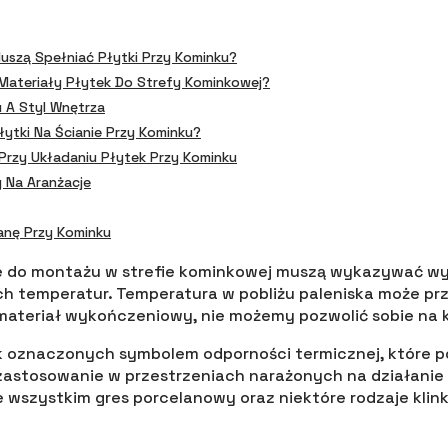
uszą Spełniać Płytki Przy Kominku?
 Materiały Płytek Do Strefy Kominkowej?
u A Styl Wnętrza
ytki Na Ścianie Przy Kominku?
Przy Układaniu Płytek Przy Kominku
y Na Aranżacje
ianę Przy Kominku
e do montażu w strefie kominkowej muszą wykazywać w
ch temperatur. Temperatura w pobliżu paleniska może pr
materiał wykończeniowy, nie możemy pozwolić sobie na
 oznaczonych symbolem odporności termicznej, które po
zastosowanie w przestrzeniach narażonych na działanie o
 wszystkim gres porcelanowy oraz niektóre rodzaje klink