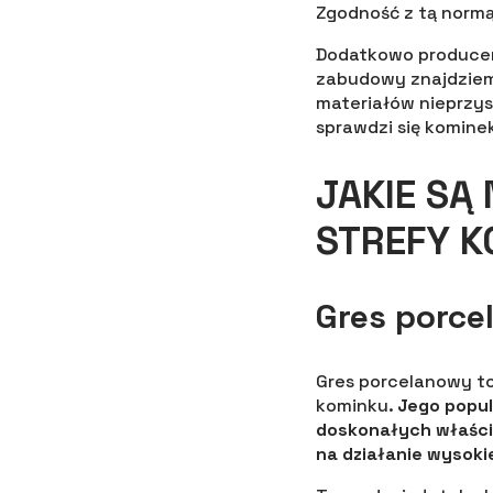
Zgodność z tą normą
Dodatkowo producen
zabudowy znajdziemy
materiałów nieprzy
sprawdzi się komine
JAKIE SĄ
STREFY 
Gres porc
Gres porcelanowy to
kominku.
Jego popul
doskonałych właściw
na działanie wysokie