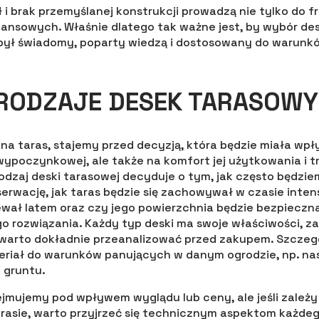
 i brak przemyślanej konstrukcji prowadzą nie tylko do fr
nansowych. Właśnie dlatego tak ważne jest, by wybór des
 był świadomy, poparty wiedzą i dostosowany do warun
 RODZAJE DESEK TARASOW
na taras, stajemy przed decyzją, która będzie miała wpł
wypoczynkowej, ale także na komfort jej użytkowania i t
Rodzaj deski tarasowej decyduje o tym, jak często będzie
erwację, jak taras będzie się zachowywał w czasie int
zewał latem oraz czy jego powierzchnia będzie bezpieczn
o rozwiązania. Każdy typ deski ma swoje właściwości, z
 warto dokładnie przeanalizować przed zakupem. Szczegól
riał do warunków panujących w danym ogrodzie, np. nas
u gruntu.
jmujemy pod wpływem wyglądu lub ceny, ale jeśli zależy
asie, warto przyjrzeć się technicznym aspektom każdeg