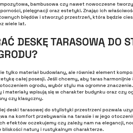
kompozytowa, bambusowa czy nawet nowoczesne tworzy
orności, pielęgnacji oraz estetyki. Znając ich właściwoś
townych błędów i stworzyć przestrzeń, która będzie cies
 wiele lat.
AĆ DESKĘ TARASOWĄ DO S
OGRODU?
ie tylko materiał budowlany, ale również element kompoz
tykę całej posesji. Jeśli chcemy, aby taras harmonijnie ł
 otoczeniem ogrodu, wybór stylu ma ogromne znaczenie.
ry i materiały wpisują się w charakter budynku oraz czy o
sny czy klasyczny.
ej deski tarasowej do stylistyki przestrzeni pozwala uzy
ywa na komfort przebywania na tarasie i w jego otoczeni
kich efektów oczekujemy czy zależy nam na elegancji, 
 bliskości natury i rustykalnym charakterze.