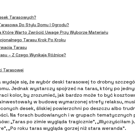
Desek Tarasowych?
Tarasową Do Stylu Domu I Ogrodu?
a Które Warto Zwrócić Uwagę Przy Wyborze Materiału
cjonalnego Tarasu Krok Po Kroku
erwacja Tarasu
asu – Z Czego Wynikają Różnice?
ki Tarasowej
a wydaje się, że wybór deski tarasowej to drobny szczeg
omu. Jednak wystarczy spojrzeć na taras, który po jedn
traci kolor, by zrozumieć, jak bardzo może to być koszto
zainwestowały w budowę wymarzonej strefy relaksu, musi 
onych desek, śliskiej powierzchni po deszczu albo trud
ści. Na forach budowlanych i w grupach tematycznych p
w: „Taras po zimie wygląda tragicznie”, „Wyczyściłam ju
are”, „Po roku taras wygląda gorzej niż stara weranda”.