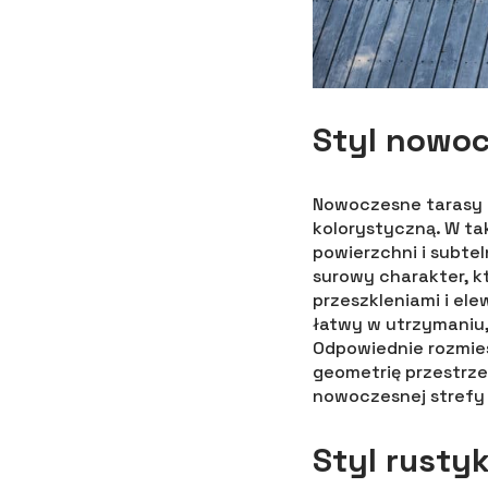
Styl nowo
Nowoczesne tarasy ch
kolorystyczną. W ta
powierzchni i subtel
surowy charakter, k
przeszkleniami i ele
łatwy w utrzymaniu
Odpowiednie rozmies
geometrię przestrze
nowoczesnej strefy 
Styl rusty