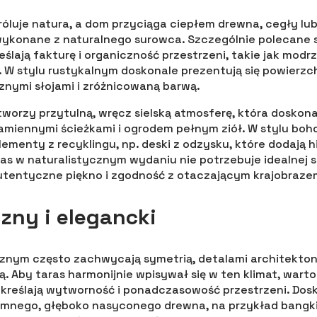
óluje natura, a dom przyciąga ciepłem drewna, cegły lub 
 wykonane z naturalnego surowca. Szczególnie polecane s
ślają fakturę i organiczność przestrzeni, takie jak modr
W stylu rustykalnym doskonale prezentują się powierzch
znymi słojami i zróżnicowaną barwą.
worzy przytulną, wręcz sielską atmosferę, która doskona
 kamiennymi ścieżkami i ogrodem pełnym ziół. W stylu boh
menty z recyklingu, np. deski z odzysku, które dodają his
as w naturalistycznym wydaniu nie potrzebuje idealnej s
ę autentyczne piękno i zgodność z otaczającym krajobraze
czny i elegancki
znym często zachwycają symetrią, detalami architekton
. Aby taras harmonijnie wpisywał się w ten klimat, warto
dkreślają wytworność i ponadczasowość przestrzeni. Do
emnego, głęboko nasyconego drewna, na przykład bangki