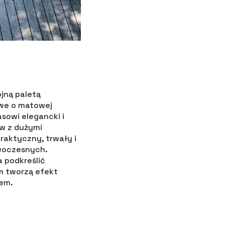
ójną paletą
owe o matowej
asowi elegancki i
ów z dużymi
praktyczny, trwały i
woczesnych.
 podkreślić
m tworzą efekt
zem.