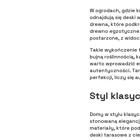
W ogrodach, gdzie kr
odnajdują się deski
drewna, które podkre
drewno egzotyczne. 
postarzone, z widoc
Takie wykończenie t
bujną roślinnością,
warto wprowadzić ele
autentyczności. Tar
perfekcji, liczy si
Styl klasy
Domy w stylu klasyc
stonowaną elegancją
materiały, które po
deski tarasowe z ci