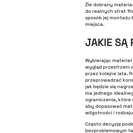
Źle dobrany materiał
do realnych strat fi
sposób jej montażu
miejsca.
JAKIE SĄ
Wybierając materiał 
wygląd przestrzeni 
przez kolejne lata. 
przeprowadzać kons
jak będzie się nagr
ma jednego idealneg
ograniczenia, które
aby dopasować mate
wilgotności i rodzaj
Często decyzję pode
bezproblemowym tar