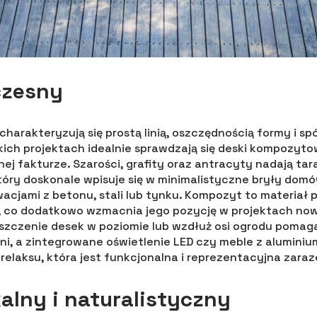
czesny
arakteryzują się prostą linią, oszczędnością formy i sp
kich projektach idealnie sprawdzają się deski kompozyt
nej fakturze. Szarości, grafity oraz antracyty nadają tar
tóry doskonale wpisuje się w minimalistyczne bryły dom
wacjami z betonu, stali lub tynku. Kompozyt to materiał 
, co dodatkowo wzmacnia jego pozycję w projektach no
zczenie desek w poziomie lub wzdłuż osi ogrodu pomaga
ni, a zintegrowane oświetlenie LED czy meble z aluminiu
relaksu, która jest funkcjonalna i reprezentacyjna zara
kalny i naturalistyczny