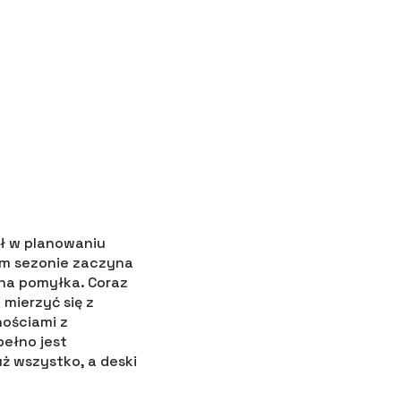
ół w planowaniu
ym sezonie zaczyna
wna pomyłka. Coraz
mierzyć się z
nościami z
ełno jest
ż wszystko, a deski