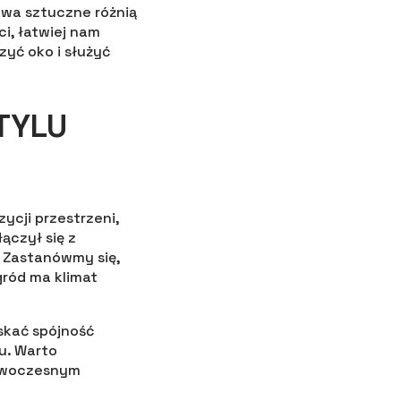
wa sztuczne różnią
ci, łatwiej nam
zyć oko i służyć
TYLU
ycji przestrzeni,
ączył się z
 Zastanówmy się,
gród ma klimat
skać spójność
u. Warto
nowoczesnym