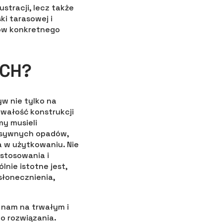
ustracji, lecz także
ki tarasowej i
ków konkretnego
YCH?
yw nie tylko na
rwałość konstrukcji
my musieli
ensywnych opadów,
a w użytkowaniu. Nie
astosowania i
nie istotne jest,
łonecznienia,
 nam na trwałym i
o rozwiązania.