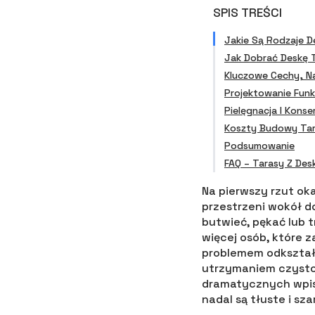
SPIS TREŚCI
Jakie Są Rodzaje 
Jak Dobrać Deskę 
Kluczowe Cechy, N
Projektowanie Funk
Pielęgnacja I Kons
Koszty Budowy Tar
Podsumowanie
FAQ – Tarasy Z Des
Na pierwszy rzut ok
przestrzeni wokół d
butwieć, pękać lub 
więcej osób, które 
problemem odkształc
utrzymaniem czysto
dramatycznych wpisó
nadal są tłuste i sz