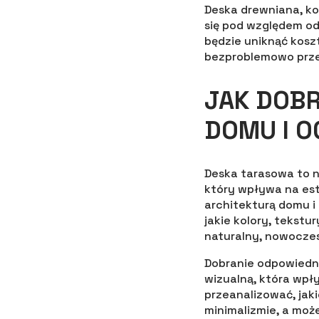
Deska drewniana, 
się pod względem odp
będzie uniknąć kosz
bezproblemowo przez
JAK DOBR
DOMU I 
Deska tarasowa to n
który wpływa na este
architekturą domu i
jakie kolory, tekstu
naturalny, nowocze
Dobranie odpowiedni
wizualną, która wpł
przeanalizować, ja
minimalizmie, a może