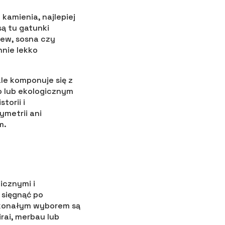
kamienia, najlepiej
ą tu gatunki
zew, sosna czy
nie lekko
le komponuje się z
o lub ekologicznym
torii i
ymetrii ani
m.
icznymi i
 sięgnąć po
skonałym wyborem są
rai, merbau lub