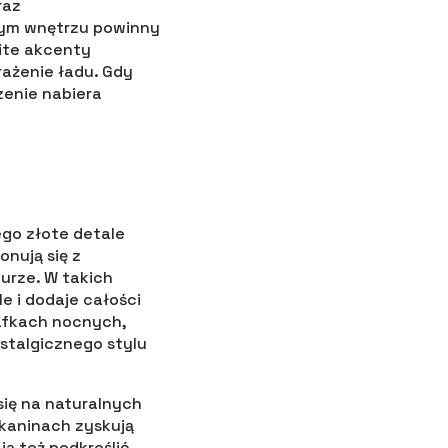
raz
nym wnętrzu powinny
lite akcenty
ażenie ładu. Gdy
zenie nabiera
ego złote detale
nują się z
urze. W takich
e i dodaje całości
afkach nocnych,
stalgicznego stylu
się na naturalnych
tkaninach zyskują
ją też podkreślić