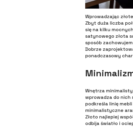
Wprowadzając złote 
Zbyt duża liczba po
się na kilku mocny
satynowego złota su
sposób zachowujemy 
Dobrze zaprojektowa
ponadczasowy char
Minimalizm
Wnętrza minimalisty
wprowadza do nich s
podkreśla linię mebl
minimalistyczne ara
Złoto najlepiej wsp
odbija światło i oci