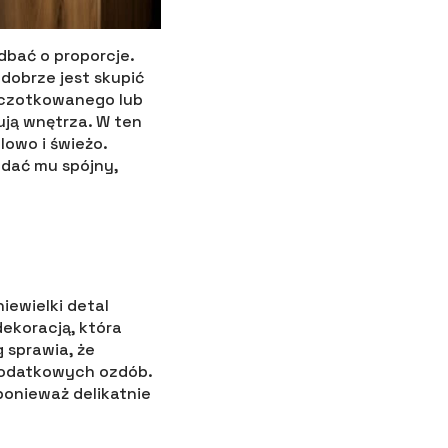
dbać o proporcje.
dobrze jest skupić
zczotkowanego lub
ują wnętrza. W ten
lowo i świeżo.
adać mu spójny,
iewielki detal
ekoracją, która
g sprawia, że
dodatkowych ozdób.
ponieważ delikatnie