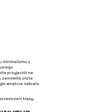
u minimalizmu z
jasnego
iła przyjaciół na
a zamówiła złote
gle wnętrze nabrało
przestrzeni klasy.