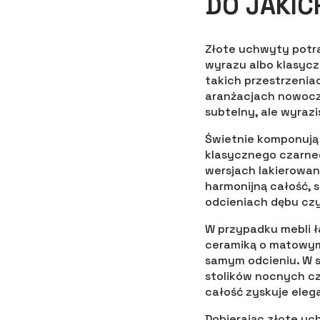
DO JAKIC
Złote uchwyty potra
wyrazu albo klasycz
takich przestrzenia
aranżacjach nowocz
subtelny, ale wyraz
Świetnie komponują s
klasycznego czarne
wersjach lakierowan
harmonijną całość, 
odcieniach dębu cz
W przypadku mebli ł
ceramiką o matowym
samym odcieniu. W sy
stolików nocnych cz
całość zyskuje elega
Dobierając złote uc