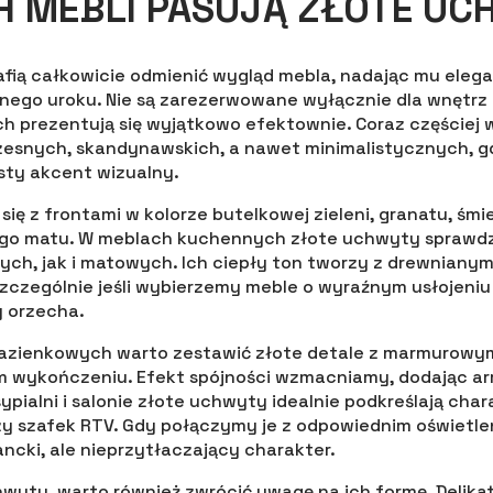
H MEBLI PASUJĄ ZŁOTE U
fią całkowicie odmienić wygląd mebla, nadając mu eleg
nego uroku. Nie są zarezerwowane wyłącznie dla wnętrz
ch prezentują się wyjątkowo efektownie. Coraz częściej 
esnych, skandynawskich, a nawet minimalistycznych, g
isty akcent wizualny.
ię z frontami w kolorze butelkowej zieleni, granatu, śmie
go matu. W meblach kuchennych złote uchwyty sprawdz
ych, jak i matowych. Ich ciepły ton tworzy z drewniany
szczególnie jeśli wybierzemy meble o wyraźnym usłojeniu
y orzecha.
azienkowych warto zestawić złote detale z marmurowym
 wykończeniu. Efekt spójności wzmacniamy, dodając a
pialni i salonie złote uchwyty idealnie podkreślają cha
y szafek RTV. Gdy połączymy je z odpowiednim oświetle
ncki, ale nieprzytłaczający charakter.
hwyty, warto również zwrócić uwagę na ich formę. Delikat