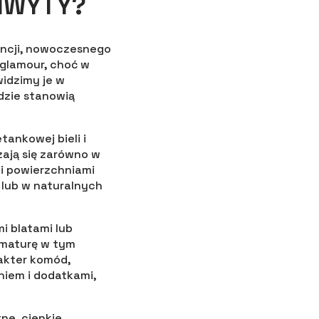
CHWYTY?
ancji, nowoczesnego
 glamour, choć w
widzimy je w
dzie stanowią
tankowej bieli i
ają się zarówno w
mi powierzchniami
 lub w naturalnych
i blatami lub
rmaturę w tym
rakter komód,
niem i dodatkami,
ne, cienkie