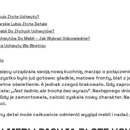
sują Złote Uchwyty?
rskie Lubią Złote Detale
Mebli Do Złotych Uchwytów?
chwytów Do Mebli – Jak Wybrać Odpowiednie?
te Uchwyty We Wnętrzu
ty
esięcy urządzała swoją nową kuchnię, marząc o połączeni
szystko było już gotowe: gładkie, matowe fronty, blat z 
etne oświetlenie. A jednak czegoś brakowało. Gdy zapros
ała: „
Jest ładnie, ale trochę bez wyrazu
”. Następnego dni
Gdy je zamontowała, całość zyskała nowy charakter. Na
ci.
ny detal może całkowicie odmienić wygląd mebli i nadać 