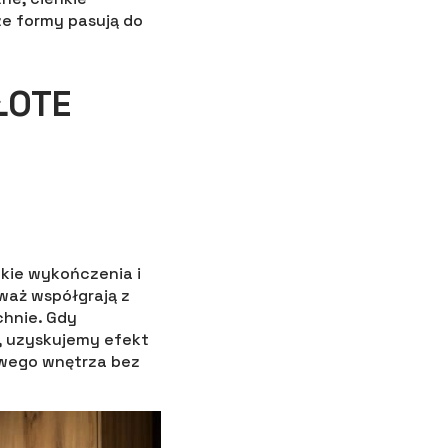
ze formy pasują do
ŁOTE
ckie wykończenia i
eważ współgrają z
chnie. Gdy
, uzyskujemy efekt
owego wnętrza bez