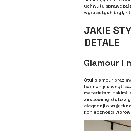
uchwyty sprawdzają 
wyrazistych brył, kt
JAKIE ST
DETALE
Glamour i 
Styl glamour oraz m
harmonijne wnętrza.
materiałami takimi j
zestawimy złoto z g
elegancji o wyjątko
konieczności wprowa