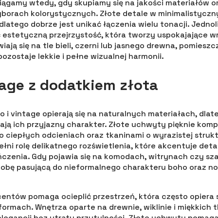
osiągamy wtedy, gdy skupiamy się na jakości materiałów o
orach kolorystycznych. Złote detale w minimalistycz
dlatego dobrze jest unikać łączenia wielu tonacji. Jedno
stetyczną przejrzystość, która tworzy uspokajające wr
ają się na tle bieli, czerni lub jasnego drewna, pomieszc
pozostaje lekkie i pełne wizualnej harmonii.
tage z dodatkiem złota
 i vintage opierają się na naturalnych materiałach, dlat
ają ich przyjazny charakter. Złote uchwyty pięknie kompo
 ciepłych odcieniach oraz tkaninami o wyrazistej strukt
łni rolę delikatnego rozświetlenia, które akcentuje detal
czenia. Gdy pojawia się na komodach, witrynach czy sz
obę pasującą do nieformalnego charakteru boho oraz no
entów pomaga ocieplić przestrzeń, która często opiera 
formach. Wnętrza oparte na drewnie, wiklinie i miękkich 
elegancji bez utraty przytulności. Złote uchwyty pomaga