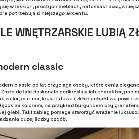
się w lekkich, prostych meblach, natomiast masywniejs
óre potrzebują silniejszego akcentu.
YLE WNĘTRZARSKIE LUBIĄ Z
modern classic
odern classic od lat przyciąga osoby, które cenią elegan
 Złote detale doskonale podkreślają ich charakter, poni
ak welur, marmur, kryształowe szkło i połyskliwe powierz
łębokimi kolorami, na przykład burgundem czy granatem
wej głębi. Taki zabieg pomaga stworzyć wrażenie luksus
dzania dużej liczby ozdób.