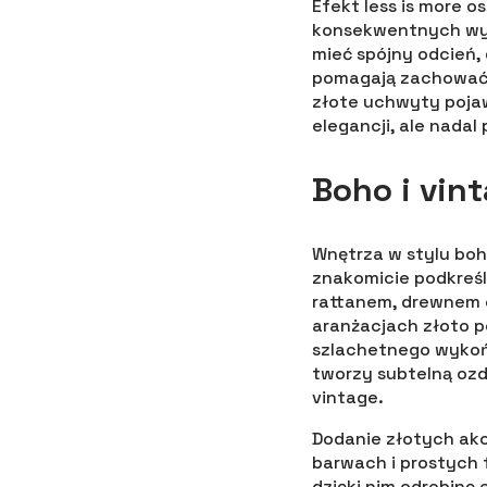
Efekt less is more 
konsekwentnych wyb
mieć spójny odcień, 
pomagają zachować e
złote uchwyty pojawi
elegancji, ale nadal 
Boho i vin
Wnętrza w stylu boho
znakomicie podkreśl
rattanem, drewnem o
aranżacjach złoto pe
szlachetnego wykoń
tworzy subtelną ozd
vintage.
Dodanie złotych akc
barwach i prostych 
dzięki nim odrobinę 