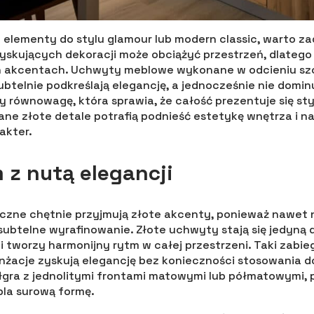
elementy do stylu glamour lub modern classic, warto za
łyskujących dekoracji może obciążyć przestrzeń, dlatego 
ch akcentach. Uchwyty meblowe wykonane w odcieniu s
btelnie podkreślają elegancję, a jednocześnie nie domin
równowagę, która sprawia, że całość prezentuje się sty
ne złote detale potrafią podnieść estetykę wnętrza i n
akter.
 z nutą elegancji
czne chętnie przyjmują złote akcenty, ponieważ nawet n
ubtelne wyrafinowanie. Złote uchwyty stają się jedyną d
i i tworzy harmonijny rytm w całej przestrzeni. Taki zabie
nżacje zyskują elegancję bez konieczności stosowania 
ółgra z jednolitymi frontami matowymi lub półmatowymi, 
epla surową formę.