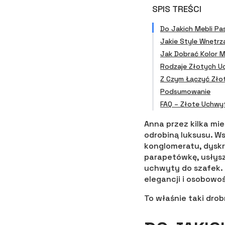
SPIS TREŚCI
Do Jakich Mebli Pa
Jakie Style Wnętrza
Jak Dobrać Kolor 
Rodzaje Złotych U
Z Czym Łączyć Zło
Podsumowanie
FAQ – Złote Uchwy
Anna przez kilka mi
odrobiną luksusu. W
konglomeratu, dyskr
parapetówkę, usłysz
uchwyty do szafek. 
elegancji i osobowoś
To właśnie taki drob