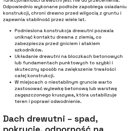
funkcjonalności drewutni jest nie do przecenienia.
Odpowiednio wykonane podłoże zapobiega osiadaniu
konstrukcji, chroni drewno przed wilgocią z gruntu i
zapewnia stabilność przez wiele lat.
Podniesiona konstrukcja drewutni pozwala
uniknąć kontaktu drewna z ziemią, co
zabezpiecza przed gniciem i atakiem
szkodników.
Układanie drewutni na bloczkach betonowych
lub fundamentach punktowych to szybki i
skuteczny sposób na zwiększenie trwałości
całej konstrukcji.
W miejscach o niestabilnym gruncie warto
zastosować wylewkę betonową lub warstwę
zagęszczonego kruszywa, która ustabilizuje
teren i poprawi odwodnienie.
Dach drewutni – spad,
pokrycie, odporność na