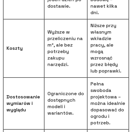
dostawie.
nawet kilka
dni.
Niższe przy
Wyższe w
własnym
przeliczeniu na
wkładzie
m², ale bez
pracy, ale
Koszty
potrzeby
mogą
zakupu
wzrosnąć
narzędzi.
przez błędy
lub poprawki.
Pełna
swoboda
Ograniczone do
Dostosowanie
projektowa –
dostępnych
wymiarów i
można idealnie
modeli i
wyglądu
dopasować do
wariantów.
ogrodu i
potrzeb.