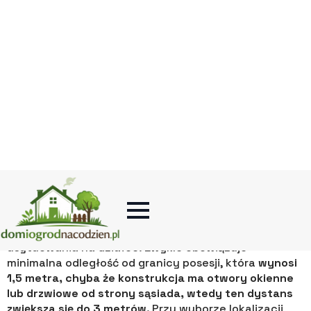
WYBÓR LOKALIZACJI – GDZIE
POSTAWIĆ DREWUTNIĘ?
Wymagania prawne i
odległości od granicy
działki
Planowanie lokalizacji drewutni wymaga nie tylko
zmysłu estetycznego, ale również znajomości
podstawowych przepisów prawa budowlanego. W
Polsce każda wolnostojąca konstrukcja, nawet
niewielka, musi spełniać określone normy dotyczące
usytuowania na działce. Zwykle obowiązuje
minimalna odległość od granicy posesji, która
wynosi
1,5 metra, chyba że konstrukcja ma otwory okienne
lub drzwiowe od strony sąsiada, wtedy ten dystans
zwiększa się do 3 metrów
. Przy wyborze lokalizacji