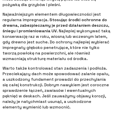
pożywką dla grzybów i pleśni.
Najważniejszym elementem długowieczności jest
regularna impregnacja.
Stosując środki ochronne do
drewna, zabezpieczamy je przed działaniem deszczu,
śniegu i promieniowania UV
. Najlepiej wykonywać taką
konserwację raz w roku, wiosną lub wczesnym latem,
gdy drewno jest suche. Do ochrony najlepiej wybierać
impregnaty głęboko penetrujące, które nie tylko
tworzą powłokę na powierzchni, ale również
wzmacniają strukturę materiału od środka.
Warto także kontrolować stan zadaszenia i podłoża.
Przeciekający dach może spowodować zalanie opału,
a uszkodzony fundament prowadzi do przechylania
się całej konstrukcji. Dobrym nawykiem jest coroczne
sprawdzenie łączeń, zawiasów i ewentualnych
pęknięć w deskach. Jeśli zauważymy objawy korozji,
należy je natychmiast usunąć, a uszkodzone
elementy wymienić lub wzmocnić.