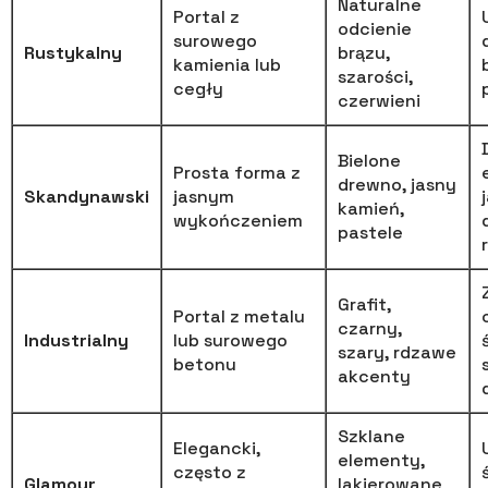
Naturalne
Portal z
odcienie
surowego
Rustykalny
brązu,
kamienia lub
szarości,
cegły
czerwieni
Bielone
Prosta forma z
drewno, jasny
Skandynawski
jasnym
kamień,
wykończeniem
pastele
Grafit,
Portal z metalu
czarny,
Industrialny
lub surowego
szary, rdzawe
betonu
akcenty
Szklane
Elegancki,
elementy,
często z
Glamour
lakierowane