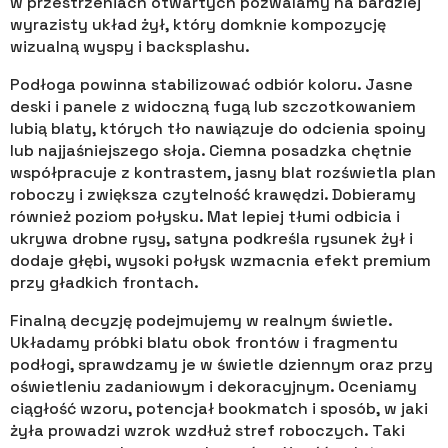
w przestrzeniach otwartych pozwalamy na bardziej
wyrazisty układ żył, który domknie kompozycję
wizualną wyspy i backsplashu.
Podłoga powinna stabilizować odbiór koloru. Jasne
deski i panele z widoczną fugą lub szczotkowaniem
lubią blaty, których tło nawiązuje do odcienia spoiny
lub najjaśniejszego słoja. Ciemna posadzka chętnie
współpracuje z kontrastem, jasny blat rozświetla plan
roboczy i zwiększa czytelność krawędzi. Dobieramy
również poziom połysku. Mat lepiej tłumi odbicia i
ukrywa drobne rysy, satyna podkreśla rysunek żył i
dodaje głębi, wysoki połysk wzmacnia efekt premium
przy gładkich frontach.
Finalną decyzję podejmujemy w realnym świetle.
Układamy próbki blatu obok frontów i fragmentu
podłogi, sprawdzamy je w świetle dziennym oraz przy
oświetleniu zadaniowym i dekoracyjnym. Oceniamy
ciągłość wzoru, potencjał bookmatch i sposób, w jaki
żyła prowadzi wzrok wzdłuż stref roboczych. Taki