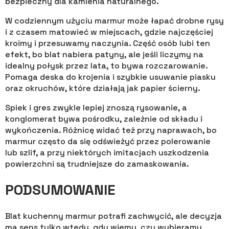
bezpieczny dla kamienia naturalnego.
W codziennym użyciu marmur może łapać drobne rysy
i z czasem matowieć w miejscach, gdzie najczęściej
kroimy i przesuwamy naczynia. Część osób lubi ten
efekt, bo blat nabiera patyny, ale jeśli liczymy na
idealny połysk przez lata, to bywa rozczarowanie.
Pomaga deska do krojenia i szybkie usuwanie piasku
oraz okruchów, które działają jak papier ścierny.
Spiek i gres zwykle lepiej znoszą rysowanie, a
konglomerat bywa pośrodku, zależnie od składu i
wykończenia. Różnicę widać też przy naprawach, bo
marmur często da się odświeżyć przez polerowanie
lub szlif, a przy niektórych imitacjach uszkodzenia
powierzchni są trudniejsze do zamaskowania.
PODSUMOWANIE
Blat kuchenny marmur potrafi zachwycić, ale decyzja
ma sens tylko wtedy, gdy wiemy, czy wybieramy