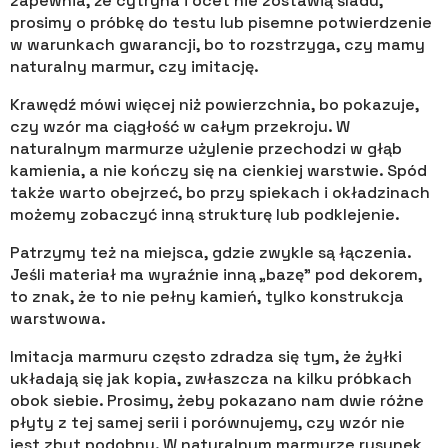
zapewnia, że cytryna i ocet nie zostawią śladu,
prosimy o próbkę do testu lub pisemne potwierdzenie
w warunkach gwarancji, bo to rozstrzyga, czy mamy
naturalny marmur, czy imitację.
Krawędź mówi więcej niż powierzchnia, bo pokazuje,
czy wzór ma ciągłość w całym przekroju. W
naturalnym marmurze użylenie przechodzi w głąb
kamienia, a nie kończy się na cienkiej warstwie. Spód
także warto obejrzeć, bo przy spiekach i okładzinach
możemy zobaczyć inną strukturę lub podklejenie.
Patrzymy też na miejsca, gdzie zwykle są łączenia.
Jeśli materiał ma wyraźnie inną „bazę” pod dekorem,
to znak, że to nie pełny kamień, tylko konstrukcja
warstwowa.
Imitacja marmuru często zdradza się tym, że żyłki
układają się jak kopia, zwłaszcza na kilku próbkach
obok siebie. Prosimy, żeby pokazano nam dwie różne
płyty z tej samej serii i porównujemy, czy wzór nie
jest zbyt podobny. W naturalnym marmurze rysunek