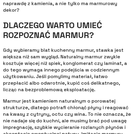
naprawdę z kamienia, a nie tylko ma marmurowy
dekor?
DLACZEGO WARTO UMIEĆ
ROZPOZNAĆ MARMUR?
Gdy wybieramy blat kuchenny marmur, stawka jest
większa niż sam wygląd. Naturalny marmur zwykle
kosztuje więcej niż spiek, konglomerat czy laminat, a
do tego wymaga innego podejścia w codziennym
użytkowaniu. Jeśli pomylimy materiał, łatwo
przepłacić albo odwrotnie, kupić coś delikatnego,
licząc na bezproblemową eksploatację.
Marmur jest kamieniem naturalnym o porowatej
strukturze, dlatego potrafi chłonąć płyny i reagować
na kwasy z cytryny, octu czy wina. To nie oznacza, że
nie nadaje się do kuchni, ale musimy brać pod uwagę
impregnację, szybkie wycieranie rozlanych płynów i
akceptację ewentualnej patyny. Imitacje marmuru