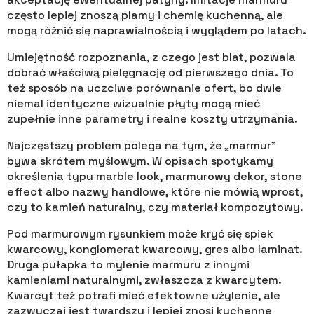
często lepiej znoszą plamy i chemię kuchenną, ale
mogą różnić się naprawialnością i wyglądem po latach.
Umiejętność rozpoznania, z czego jest blat, pozwala
dobrać właściwą pielęgnację od pierwszego dnia. To
też sposób na uczciwe porównanie ofert, bo dwie
niemal identyczne wizualnie płyty mogą mieć
zupełnie inne parametry i realne koszty utrzymania.
Najczęstszy problem polega na tym, że „marmur”
bywa skrótem myślowym. W opisach spotykamy
określenia typu marble look, marmurowy dekor, stone
effect albo nazwy handlowe, które nie mówią wprost,
czy to kamień naturalny, czy materiał kompozytowy.
Pod marmurowym rysunkiem może kryć się spiek
kwarcowy, konglomerat kwarcowy, gres albo laminat.
Druga pułapka to mylenie marmuru z innymi
kamieniami naturalnymi, zwłaszcza z kwarcytem.
Kwarcyt też potrafi mieć efektowne użylenie, ale
zazwyczaj jest twardszy i lepiej znosi kuchenne