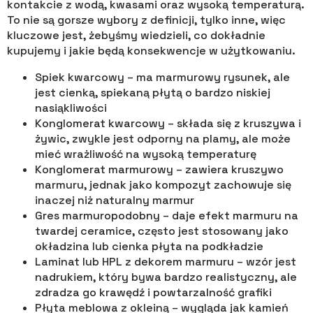
kontakcie z wodą, kwasami oraz wysoką temperaturą.
To nie są gorsze wybory z definicji, tylko inne, więc
kluczowe jest, żebyśmy wiedzieli, co dokładnie
kupujemy i jakie będą konsekwencje w użytkowaniu.
Spiek kwarcowy – ma marmurowy rysunek, ale
jest cienką, spiekaną płytą o bardzo niskiej
nasiąkliwości
Konglomerat kwarcowy – składa się z kruszywa i
żywic, zwykle jest odporny na plamy, ale może
mieć wrażliwość na wysoką temperaturę
Konglomerat marmurowy – zawiera kruszywo
marmuru, jednak jako kompozyt zachowuje się
inaczej niż naturalny marmur
Gres marmuropodobny – daje efekt marmuru na
twardej ceramice, często jest stosowany jako
okładzina lub cienka płyta na podkładzie
Laminat lub HPL z dekorem marmuru – wzór jest
nadrukiem, który bywa bardzo realistyczny, ale
zdradza go krawędź i powtarzalność grafiki
Płyta meblowa z okleiną – wygląda jak kamień