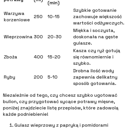
(min)
Szybkie gotowanie
Warzywa
250
10-15
zachowuje większość
korzeniowe
wartości odżywczych.
Miękka i soczysta,
Wieprzowina
300
20-30
doskonała na gęste
gulasze.
Kasza czy ryż gotują
Zboża
400
15-20
się równomiernie i
szybko.
Drobna ilość wody
Ryby
200
5-10
zapewnia delikatny
sposób gotowania.
Niezależnie od tego, czy chcesz szybko ugotować
bulion, czy przygotować sycące potrawy mięsne,
poniżej znajdziecie listę przepisów, które zadowolą
każde podniebienie!
Gulasz wieprzowy z papryką i pomidorami