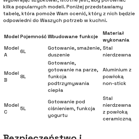
kilka popularnych modeli. Poniżej przedstawiamy
tabelę, która pomoże Wam ocenić, który z nich będzie
odpowiedni do Waszych potrzeb w kuchni.
Materiał
Model
Pojemność
Wbudowane funkcje
wykonania
Model
Gotowanie, smażenie,
Stal
6L
A
duszenie
nierdzewna
Gotowanie,
gotowanie na parze,
Aluminium z
Model
8L
funkcja
powłoką
B
podtrzymywania
non-stick
ciepła
Stal
Gotowanie pod
Model
nierdzewna
5L
ciśnieniem, funkcja
C
z powłoką
yogurtu
ceramiczną
Bezpieczeństwo i