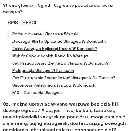
Strona główna
-
Ogród
-
Czy warto posiadać donice na
warzywa?
SPIS TREŚCI
Podsumowanie I Kluczowe Wnioski
Dlaczego Warto Uprawiać Warzywa W Donicach?
Jakie Warzywa Najlepiej Rosną W Donicach?
Wybór Odpowiednich Donic Do Warzyw
Jak Przygotować Ziemię Do Warzyw W Donicach?
Pielęgnacja Warzyw W Donicach
Jak Estetycznie Zaaranżować Warzywnik Na Tarasie?
Sezonowa Pielęgnacja Warzyw W Donicach
FAQ – Donice Na Warzywa
Czy można uprawiać własne warzywa bez działki i
dużego ogrodu? A co, jeśli Twój balkon, taras czy
nawet niewielki zakątek na podwórku mogą zamienić
się w mały, bujny warzywnik, dostarczający świeżych
pomidorów, chrupiącej sałaty i pachnących ziół?