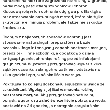
narażone na niektóre zagrożenia niż rośliny w gruncie,
nadal mogą paść ofiarą szkodników i chorób.
Kluczową rolę w ich ochronie odgrywa profilaktyka
oraz stosowanie naturalnych metod, które nie tylko
skutecznie eliminują problem, ale także nie szkodzą
środowisku.
Jednym z najlepszych sposobów ochrony jest
stosowanie naturalnych preparatów na bazie
czosnku. Jego intensywny zapach odstrasza mszyce,
przędziorki i inne szkodniki, a dodatkowo działa
antyseptycznie, chroniąc rośliny przed infekcjami
grzybiczymi. Wystarczy przygotować wywar z kilku
ząbków czosnku zalanych wrzątkiem, odstawić na
kilka godzin i spryskać nim liście warzyw.
Pokrzywa to kolejny doskonały sojusznik w walce ze
szkodnikami. Wyciąg z jej liści wzmacnia rośliny i
odstrasza mszyce.
Aby przygotować naturalny
oprysk, wystarczy zalać świeże liście pokrzywy wodą,
odstawić na 24 godziny, a następnie spryskać nim