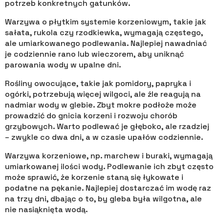
potrzeb konkretnych gatunków.
Warzywa o płytkim systemie korzeniowym, takie jak
sałata, rukola czy rzodkiewka, wymagają częstego,
ale umiarkowanego podlewania. Najlepiej nawadniać
je codziennie rano lub wieczorem, aby uniknąć
parowania wody w upalne dni.
Rośliny owocujące, takie jak pomidory, papryka i
ogórki, potrzebują więcej wilgoci, ale źle reagują na
nadmiar wody w glebie. Zbyt mokre podłoże może
prowadzić do gnicia korzeni i rozwoju chorób
grzybowych. Warto podlewać je głęboko, ale rzadziej
– zwykle co dwa dni, a w czasie upałów codziennie.
Warzywa korzeniowe, np. marchew i buraki, wymagają
umiarkowanej ilości wody. Podlewanie ich zbyt często
może sprawić, że korzenie staną się łykowate i
podatne na pękanie. Najlepiej dostarczać im wodę raz
na trzy dni, dbając o to, by gleba była wilgotna, ale
nie nasiąknięta wodą.