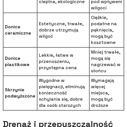
cieplna, ekologiczne
pod wpływem
wilgoci
Ciężkie,
Estetyczne, trwałe,
podatne na
Donice
dobrze utrzymują
pęknięcia,
ceramiczne
wilgoć
mogą być
kosztowne
Mniej trwałe,
Lekkie, łatwe w
Donice
mogą się
przenoszeniu,
plastikowe
nagrzewać w
przystępna cena
słońcu
Wygodne w
Wymagają
pielęgnacji, eliminują
więcej
Skrzynie
konieczność
miejsca,
podwyższone
schylania się, dobre
mogą być
dla osób starszych
droższe
Drenaż i przepuszczalność