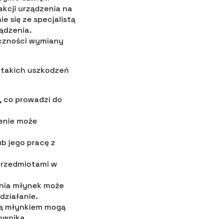
akcji urządzenia na
 się ze specjalistą
ądzenia.
eczności wymiany
 takich uszkodzeń
, co prowadzi do
zenie może
b jego pracę z
przedmiotami w
enia młynek może
działanie.
ącą młynkiem mogą
ownika.