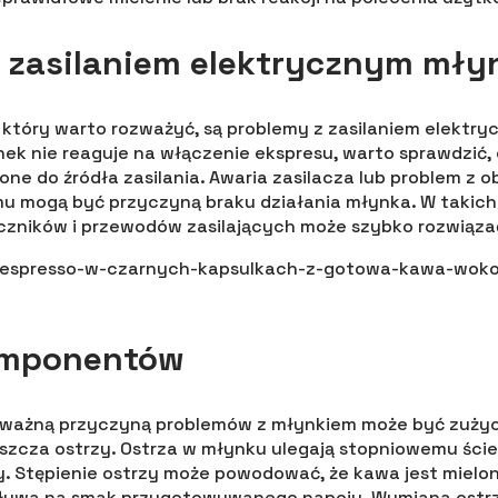
 zasilaniem elektrycznym mły
który warto rozważyć, są problemy z zasilaniem elektr
ek nie reaguje na włączenie ekspresu, warto sprawdzić, 
ne do źródła zasilania. Awaria zasilacza lub problem z
u mogą być przyczyną braku działania młynka. W takich
czników i przewodów zasilających może szybko rozwiąza
omponentów
e ważną przyczyną problemów z młynkiem może być zużyc
zcza ostrzy. Ostrza w młynku ulegają stopniowemu ście
y. Stępienie ostrzy może powodować, że kawa jest mielo
ływa na smak przygotowywanego napoju. Wymiana ostrz