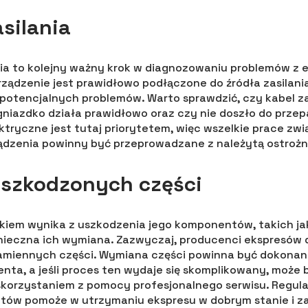
asilania
ia to kolejny ważny krok w diagnozowaniu problemów z 
urządzenie jest prawidłowo podłączone do źródła zasilani
potencjalnych problemów. Warto sprawdzić, czy kabel zas
gniazdko działa prawidłowo oraz czy nie doszło do przep
tryczne jest tutaj priorytetem, więc wszelkie prace zwi
ądzenia powinny być przeprowadzane z należytą ostrożn
szkodzonych części
nkiem wynika z uszkodzenia jego komponentów, takich jak
nieczna ich wymiana. Zazwyczaj, producenci ekspresów 
amiennych części. Wymiana części powinna być dokonan
enta, a jeśli proces ten wydaje się skomplikowany, może 
skorzystaniem z pomocy profesjonalnego serwisu. Regu
ów pomoże w utrzymaniu ekspresu w dobrym stanie i z