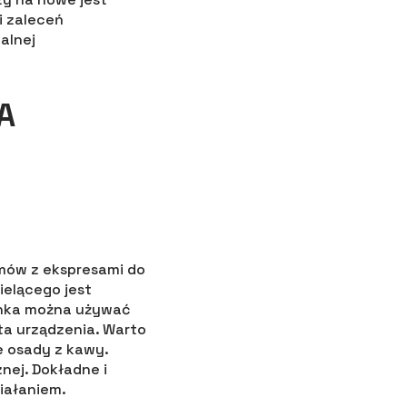
i zaleceń
alnej
A
mów z ekspresami do
elącego jest
ynka można używać
a urządzenia. Warto
e osady z kawy.
nej. Dokładne i
iałaniem.