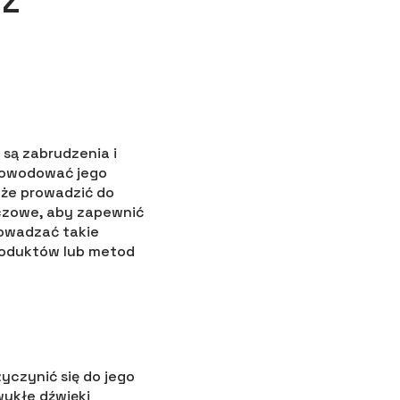
 Z
są zabrudzenia i
 powodować jego
oże prowadzić do
uczowe, aby zapewnić
rowadzać takie
roduktów lub metod
yczynić się do jego
ykłe dźwięki