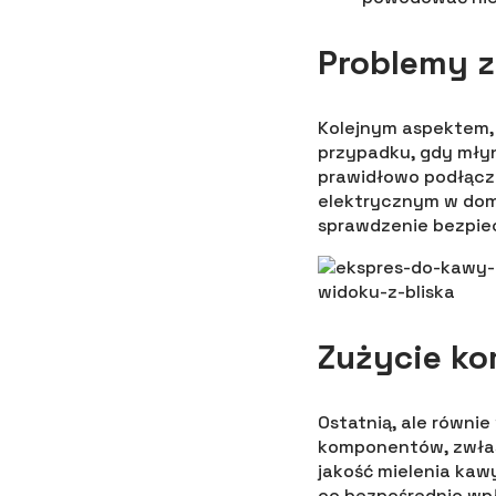
Problemy z
Kolejnym aspektem, 
przypadku, gdy młyn
prawidłowo podłączo
elektrycznym w dom
sprawdzenie bezpie
Zużycie k
Ostatnią, ale równi
komponentów, zwłas
jakość mielenia kaw
co bezpośrednio wp