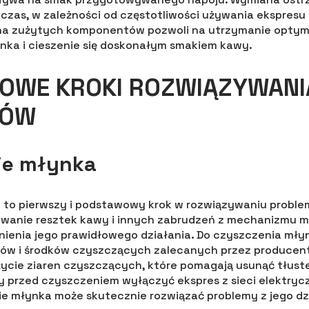
czas, w zależności od częstotliwości używania ekspresu 
a zużytych komponentów pozwoli na utrzymanie optym
nka i cieszenie się doskonałym smakiem kawy.
OWE KROKI ROZWIĄZYWANI
MÓW
ie młynka
 to pierwszy i podstawowy krok w rozwiązywaniu proble
wanie resztek kawy i innych zabrudzeń z mechanizmu mi
nienia jego prawidłowego działania. Do czyszczenia mł
ków i środków czyszczących zalecanych przez producent
ycie ziaren czyszczących, które pomagają usunąć tłust
y przed czyszczeniem wyłączyć ekspres z sieci elektrycz
e młynka może skutecznie rozwiązać problemy z jego dz