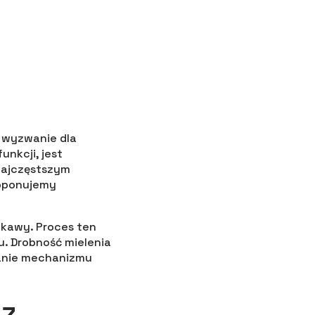
e wyzwanie dla
unkcji, jest
najczęstszym
roponujemy
 kawy. Proces ten
u. Drobność mielenia
łanie mechanizmu