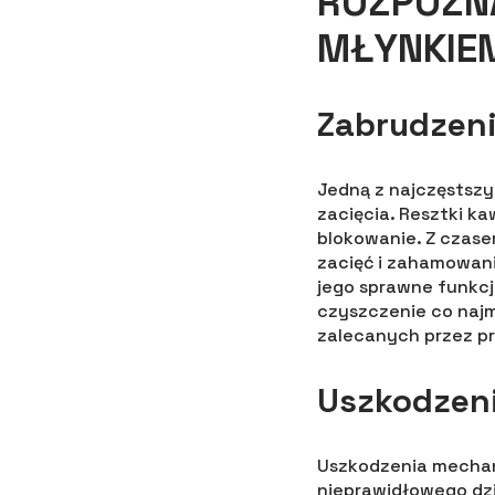
ROZPOZN
MŁYNKIE
Zabrudzeni
Jedną z najczęstszy
zacięcia. Resztki 
blokowanie. Z czase
zacięć i zahamowani
jego sprawne funkcj
czyszczenie co naj
zalecanych przez p
Uszkodzen
Uszkodzenia mechani
nieprawidłowego dz