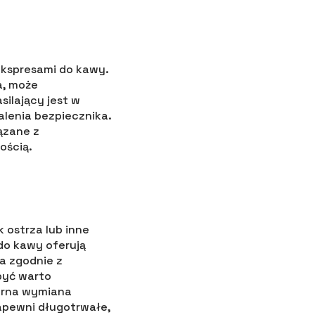
ekspresami do kawy.
a, może
ilający jest w
alenia bezpiecznika.
ązane z
ością.
 ostrza lub inne
do kawy oferują
a zgodnie z
być warto
larna wymiana
apewni długotrwałe,