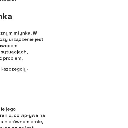
nka
ycznym młynka. W
czy urządzenie jest
 obwodem
 sytuacjach,
ć problem.
ie jego
raniu, co wpływa na
na nierównomiernie,
y na nowe jest