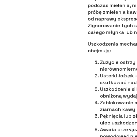
podczas mielenia, n
próbę zmielenia kaw
od naprawy ekspres
Zignorowanie tych 
całego młynka lub 
Uszkodzenia mechan
obejmują:
Zużycie ostrzy
nierównomierne
Usterki łożysk
skutkować nad
Uszkodzenie si
obniżoną wydaj
Zablokowanie 
ziarnach kawy 
Pęknięcia lub 
ulec uszkodzen
Awaria przełąc
powodować niep