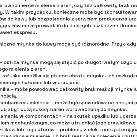
ierównomierne mielenie ziaren, czy też całkowity brak re
y. W takim przypadku, konieczne może być skonsultowanie
ów do kawy lub bezpośrednio z serwisem producenta urz
sygnałów może prowadzić do dalszych uszkodzeń i koni
nawet ekspresu.
iczne młynka do kawy mogą być różnorodne. Przykłady
 – ostrza młynka mogą się stępić po długotrwałym użyciu
go mielenia ziaren.
 – łożyska umożliwiają płynne obroty młynka. Ich uszkod
miernym hałasem lub wibracjami.
lnika – może powodować całkowity brak reakcji młynka lu
nością.
mechanizmu mielenia – może być spowodowane obcymi 
lub zbyt dużą ilością ziaren wprowadzoną do młynka.
złamania w komponentach – na skutek upadku lub uderz
iom mechanicznym, co może utrudniać jego prawidłowe 
zników lub regulatorów – problemy z elektroniką steruj
rawidłowe mielenie lub brak reakcji na polecenia użytk