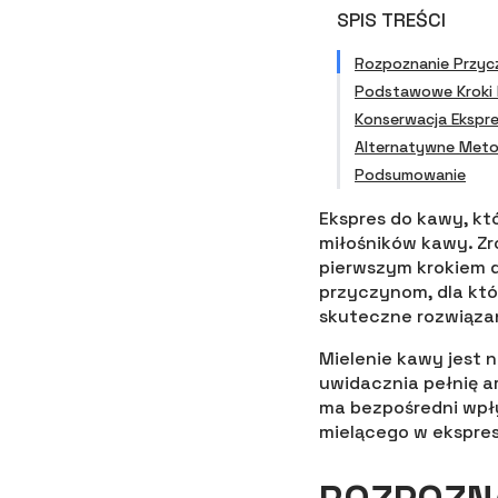
SPIS TREŚCI
Rozpoznanie Przyc
Podstawowe Kroki
Konserwacja Ekspr
Alternatywne Meto
Podsumowanie
Ekspres do kawy, kt
miłośników kawy. Zro
pierwszym krokiem d
przyczynom, dla któ
skuteczne rozwiąza
Mielenie kawy jest 
uwidacznia pełnię ar
ma bezpośredni wpł
mielącego w ekspres