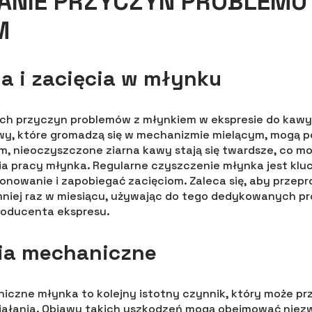
ANIE PRZYCZYN PROBLEMU
M
a i zacięcia w młynku
ch przyczyn problemów z młynkiem w ekspresie do kawy 
kawy, które gromadzą się w mechanizmie mielącym, mogą
m, nieoczyszczone ziarna kawy stają się twardsze, co m
a pracy młynka. Regularne czyszczenie młynka jest kl
onowanie i zapobiegać zacięciom. Zaleca się, aby przep
mniej raz w miesiącu, używając do tego dedykowanych p
roducenta ekspresu.
ia mechaniczne
czne młynka to kolejny istotny czynnik, który może prz
iałania. Objawy takich uszkodzeń mogą obejmować niezw