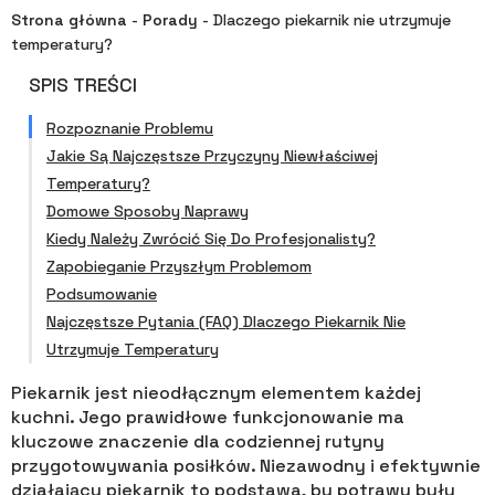
Strona główna
-
Porady
-
Dlaczego piekarnik nie utrzymuje
temperatury?
SPIS TREŚCI
Rozpoznanie Problemu
Jakie Są Najczęstsze Przyczyny Niewłaściwej
Temperatury?
Domowe Sposoby Naprawy
Kiedy Należy Zwrócić Się Do Profesjonalisty?
Zapobieganie Przyszłym Problemom
Podsumowanie
Najczęstsze Pytania (FAQ) Dlaczego Piekarnik Nie
Utrzymuje Temperatury
Piekarnik jest nieodłącznym elementem każdej
kuchni. Jego prawidłowe funkcjonowanie ma
kluczowe znaczenie dla codziennej rutyny
przygotowywania posiłków. Niezawodny i efektywnie
działający piekarnik to podstawa, by potrawy były