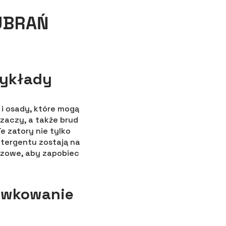
UBRAŃ
zykłady
 i osady, które mogą
zaczy, a także brud
e zatory nie tylko
etergentu zostają na
uczowe, aby zapobiec
awkowanie