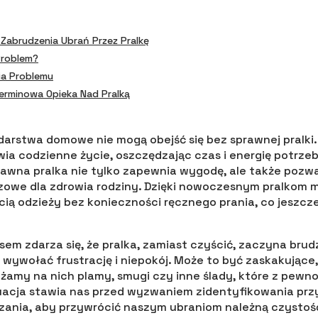
Zabrudzenia Ubrań Przez Pralkę
Problem?
a Problemu
erminowa Opieka Nad Pralką
rstwa domowe nie mogą obejść się bez sprawnej pralki. 
wia codzienne życie, oszczędzając czas i energię potrze
rawna pralka nie tylko zapewnia wygodę, ale także pozw
uczowe dla zdrowia rodziny. Dzięki nowoczesnym pralkom 
cią odzieży bez konieczności ręcznego prania, co jeszcze 
sem zdarza się, że pralka, zamiast czyścić, zaczyna brudz
 wywołać frustrację i niepokój. Może to być zaskakujące
ażamy na nich plamy, smugi czy inne ślady, które z pewno
uacja stawia nas przed wyzwaniem zidentyfikowania przy
ania, aby przywrócić naszym ubraniom należną czystość