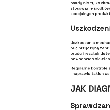
osady nie tylko skr
stosowanie środków
specjalnych produkt
Uszkodzeni
Uszkodzenia mechani
być przyczyną zabru
brudu i resztek det
powodować niewłaści
Regularne kontrole 
i naprawie takich u
JAK DIA
Sprawdzani