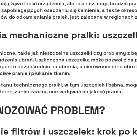
acają żywotność urządzenia, ale również mogą brudzić pra
 zapobiegających osadzaniu się kamienia, a także okre
ów do odkamieniania pralek, jest zalecane w regionach 
a mechaniczne pralki: uszczel
czne, takie jak nieszczelne uszczelki czy problemy z 
dzenia ubrań. Uszkodzona uszczelka może pozwolić na p
ergentu bezpośrednio na ubrania, a nierównomierne obr
we pranie i płukanie tkanin.
stanu technicznego pralki, w tym uszczelek i bębna, mo
sterek, zanim zaczną one wpływać na jakość prania.
GNOZOWAĆ PROBLEM?
e filtrów i uszczelek: krok po 