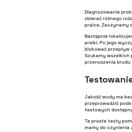
Diagnozowanie probl
zbierać różnego rod
pralce. Zaczynamy o
Następnie lokalizuje
pralki. Po jego wyc
blokować przepływ w
Szukamy wszelkich p
przenoszenia brudu 
Testowani
Jakość wody ma be
przeprowadzić pods
testowych dostępny
Te proste testy pomo
mamy do czynienia 