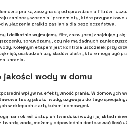
emów z pralką zaczyna się od sprawdzenia filtrów i uszcz
zaju zanieczyszczenia i przedmioty, które przypadkowo z
d wyłączenia pralki z zasilania dla bezpieczeństwa.
my i delikatnie wyjmujemy filtr, zazwyczaj znajdujący się 
zyszczeniu, sprawdzamy, czy nie ma żadnych zanieczysz
ody. Kolejnym etapem jest kontrola uszczelek przy drzw
ęknięć, uszkodzeń czy śladów pleśni, które mogą być p
na ubrania.
e jakości wody w domu
zpośredni wpływ na efektywność prania. W domowych 
tawowe testy jakości wody, używając do tego specjaln
ch w sklepach z artykułami domowymi.
gą nam określić stopień twardości wody i jej skład mine
z twardą wodą, możemy odpowiednio dostosować ilość 