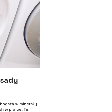
osady
 bogata w minerały
h w pralce. Te