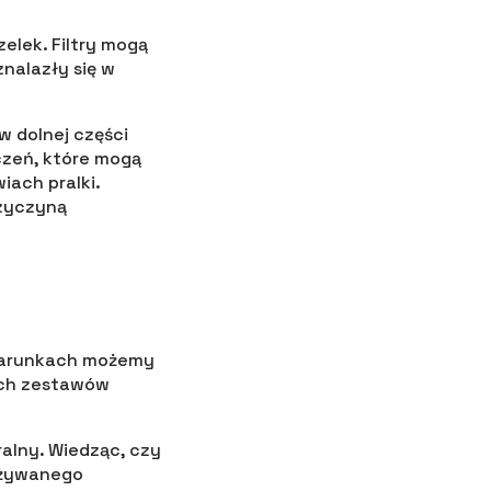
elek. Filtry mogą
nalazły się w
w dolnej części
czeń, które mogą
iach pralki.
rzyczyną
warunkach możemy
ych zestawów
ralny. Wiedząc, czy
używanego