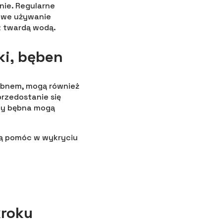
nie. Regularne
sowe używanie
z twardą wodą.
ki, bęben
bębnem, mogą również
rzedostanie się
oty bębna mogą
gą pomóc w wykryciu
kroku