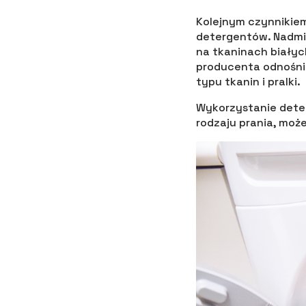
Kolejnym czynnikiem
detergentów. Nadmia
na tkaninach białyc
producenta odnośnie
typu tkanin i pralki.
Wykorzystanie deter
rodzaju prania, moż