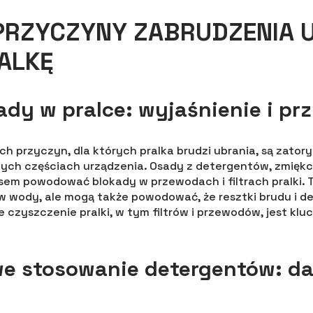
PRZYCZYNY ZABRUDZENIA 
ALKĘ
sady w pralce: wyjaśnienie i pr
h przyczyn, dla których pralka brudzi ubrania, są zatory
nych częściach urządzenia. Osady z detergentów, zmiękc
sem powodować blokady w przewodach i filtrach pralki. T
w wody, ale mogą także powodować, że resztki brudu i d
e czyszczenie pralki, w tym filtrów i przewodów, jest kl
we stosowanie detergentów: d