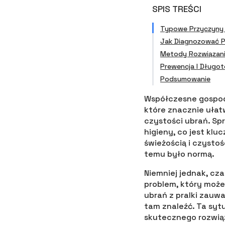
SPIS TREŚCI
Typowe Przyczyny 
Jak Diagnozować 
Metody Rozwiązani
Prewencja I Długot
Podsumowanie
Współczesne gospoda
które znacznie ułat
czystości ubrań. Sp
higieny, co jest kl
świeżością i czystoś
temu było normą.
Niemniej jednak, cza
problem, który może
ubrań z pralki zauw
tam znaleźć. Ta syt
skutecznego rozwiąz