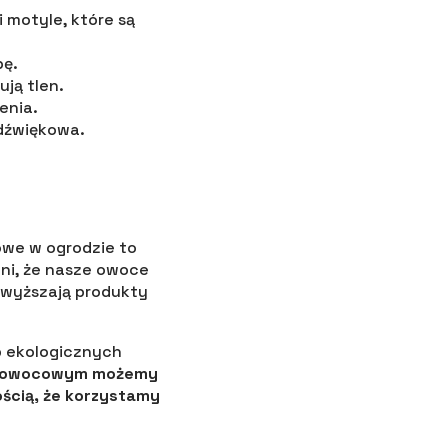
 motyle, które są
bę.
ją tlen.
enia.
 dźwiękowa.
owe w ogrodzie to
ni, że nasze owoce
ewyższają produkty
p ekologicznych
m owocowym możemy
ścią, że korzystamy