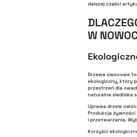
dalszej części artyk
DLACZEG
W NOWOC
Ekologicz
Drzewa owocowe to n
ekologiczny, który 
przestrzeń dla owad
naturalne siedliska 
Uprawa drzew owoco
Produkcja żywności 
i przetwarzania. Wy
Korzyści ekologiczn