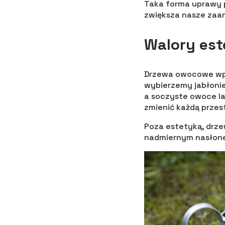
Taka forma uprawy 
zwiększa nasze zaan
Walory est
Drzewa owocowe wpr
wybierzemy jabłonie
a soczyste owoce l
zmienić każdą przest
Poza estetyką, drze
nadmiernym nasłonec