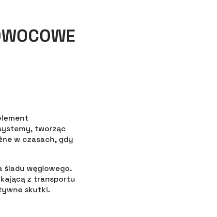
 OWOCOWE
element
osystemy, tworząc
ażne w czasach, gdy
a śladu węglowego.
kającą z transportu
tywne skutki.