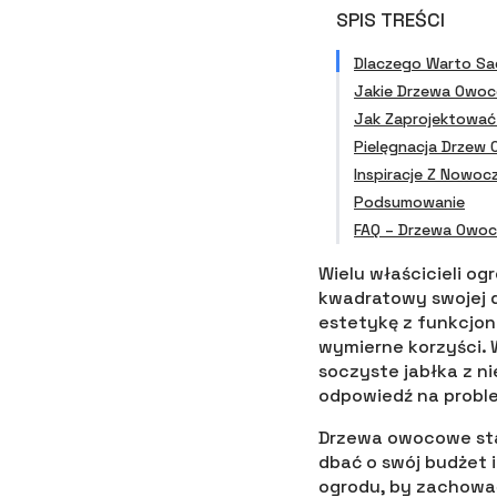
SPIS TREŚCI
Dlaczego Warto S
Jakie Drzewa Owo
Jak Zaprojektowa
Pielęgnacja Drze
Inspiracje Z Nowo
Podsumowanie
FAQ – Drzewa Owo
Wielu właścicieli o
kwadratowy swojej 
estetykę z funkcjona
wymierne korzyści. 
soczyste jabłka z ni
odpowiedź na probl
Drzewa owocowe staj
dbać o swój budżet
ogrodu, by zachowa