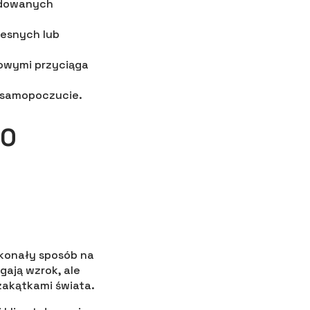
budowanych
esnych lub
owymi przyciąga
e samopoczucie.
DO
konały sposób na
gają wzrok, ale
zakątkami świata.