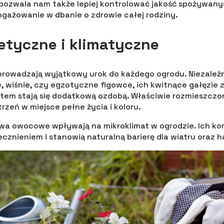
pozwala nam także lepiej kontrolować jakość spożywany
gażowanie w dbanie o zdrowie całej rodziny.
etyczne i klimatyczne
owadzają wyjątkowy urok do każdego ogrodu. Niezależn
, wiśnie, czy egzotyczne figowce, ich kwitnące gałęzie
atem stają się dodatkową ozdobą. Właściwie rozmieszcz
rzeń w miejsce pełne życia i koloru.
wa owocowe wpływają na mikroklimat w ogrodzie. Ich ko
znieniem i stanowią naturalną barierę dla wiatru oraz h