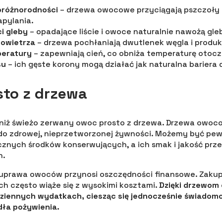
oróżnorodności
– drzewa owocowe przyciągają pszczoły i
apylania.
i gleby
– opadające liście i owoce naturalnie nawożą gle
powietrza
– drzewa pochłaniają dwutlenek węgla i produku
peratury
– zapewniają cień, co obniża temperaturę otocz
su
– ich gęste korony mogą działać jak naturalna bariera
to z drzewa
 niż świeżo zerwany owoc prosto z drzewa. Drzewa owoc
do zdrowej, nieprzetworzonej żywności. Możemy być pew
cznych środków konserwujących, a ich smak i jakość prz
h.
uprawa owoców przynosi oszczędności finansowe. Zaku
h często wiąże się z wysokimi kosztami.
Dzięki drzewo
ziennych wydatkach, ciesząc się jednocześnie świadomo
dła pożywienia.