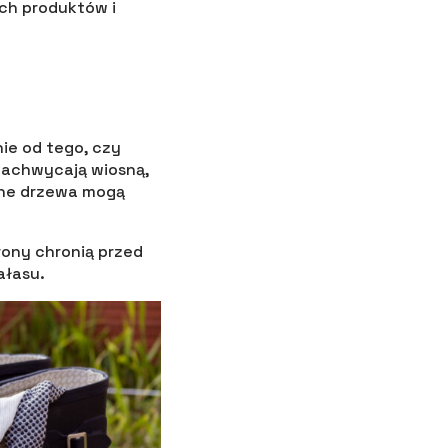
ch produktów i
ie od tego, czy
 zachwycają wiosną,
one drzewa mogą
rony chronią przed
ałasu.