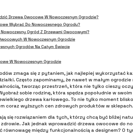
adzić Drzewa Owocowe W Nowoczesnym Ogrodzie?
cowe Wybrać Do Nowoczesnego Ogrodu?
ć Nowoczesny Ogród Z Drzewami Owocowymi?
w Owocowych W Nowoczesnym Ogrodzie
czesnych Ogrodów Na Całym Świecie
cowe W Nowoczesnym Ogrodzie
grodów zmaga się z pytaniem, jak najlepiej wykorzystać k
działki. Często zapominamy, że nawet w małym ogrodzi
lnością, tworząc przestrzeń, która nie tylko cieszy oczy,
Wyobraź sobie rodzinę, która spędza popołudnie w swoim
ewielkiego drzewa karłowego. To nie tylko moment bliskoś
em coraz wyższych cen zdrowych produktów w sklepach
ą się rozwiązaniem dla tych, którzy chcą być bliżej natu
 i zdrowie. Jak jednak wprowadzić drzewa owocowe do 
ć równowagę między funkcjonalnością a designem? O tym