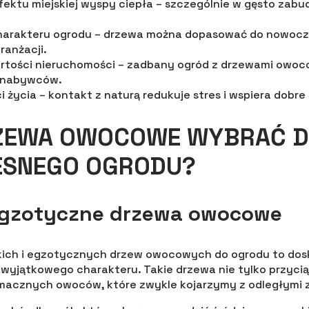
fektu miejskiej wyspy ciepła – szczególnie w gęsto za
charakteru ogrodu – drzewa można dopasować do nowocz
ranżacji.
rtości nieruchomości – zadbany ogród z drzewami owoc
 nabywców.
i życia – kontakt z naturą redukuje stres i wspiera dobr
RZEWA OWOCOWE WYBRAĆ 
SNEGO OGRODU?
 egzotyczne drzewa owocowe
ich i egzotycznych drzew owocowych do ogrodu to dos
 wyjątkowego charakteru. Takie drzewa nie tylko przycią
smacznych owoców, które zwykle kojarzymy z odległymi 