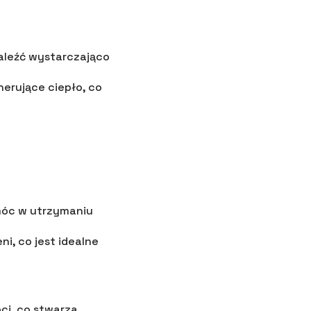
aleźć wystarczająco
nerujące ciepło, co
móc w utrzymaniu
ni, co jest idealne
ci, co stwarza