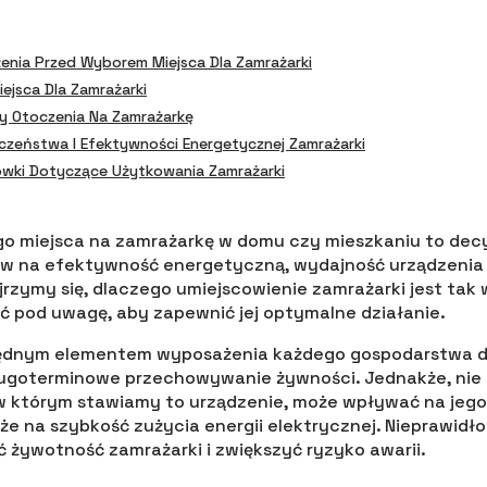
enia Przed Wyborem Miejsca Dla Zamrażarki
jsca Dla Zamrażarki
 Otoczenia Na Zamrażarkę
zeństwa I Efektywności Energetycznej Zamrażarki
ki Dotyczące Użytkowania Zamrażarki
o miejsca na zamrażarkę w domu czy mieszkaniu to decy
w na efektywność energetyczną, wydajność urządzenia o
rzymy się, dlaczego umiejscowienie zamrażarki jest tak w
ąć pod uwagę, aby zapewnić jej optymalne działanie.
zbędnym elementem wyposażenia każdego gospodarstwa
ugoterminowe przechowywanie żywności. Jednakże, nie 
 w którym stawiamy to urządzenie, może wpływać na jeg
że na szybkość zużycia energii elektrycznej. Nieprawidł
ć żywotność zamrażarki i zwiększyć ryzyko awarii.