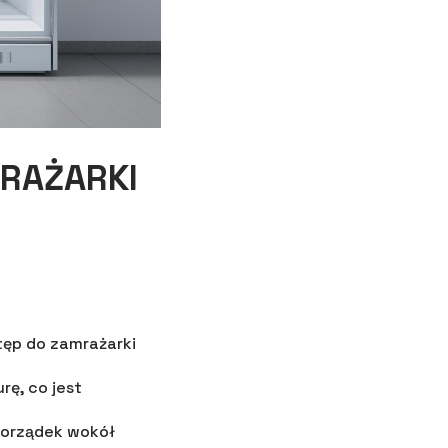
RAŻARKI
tęp do zamrażarki
rę, co jest
 porządek wokół