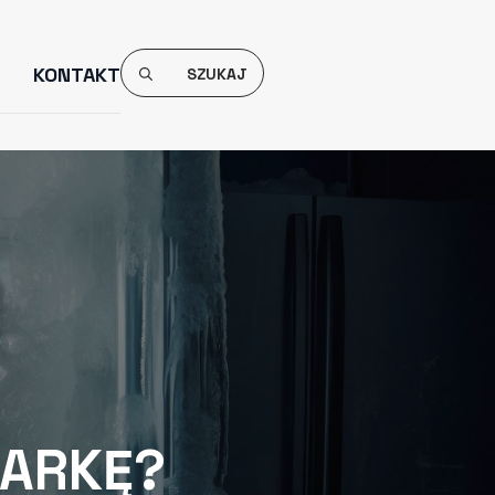
Search
KONTAKT
For:
ŻARKĘ?