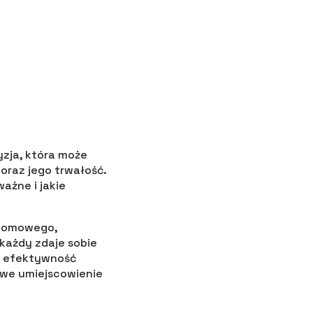
zja, która może
raz jego trwałość.
ażne i jakie
 domowego,
każdy zdaje sobie
o efektywność
owe umiejscowienie