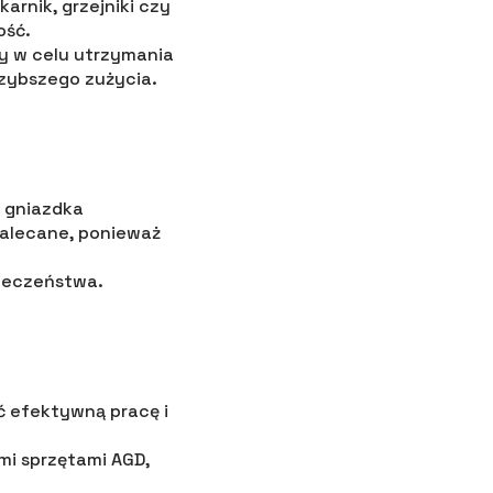
arnik, grzejniki czy
ość.
cy w celu utrzymania
szybszego zużycia.
 gniazdka
zalecane, ponieważ
pieczeństwa.
ć efektywną pracę i
mi sprzętami AGD,