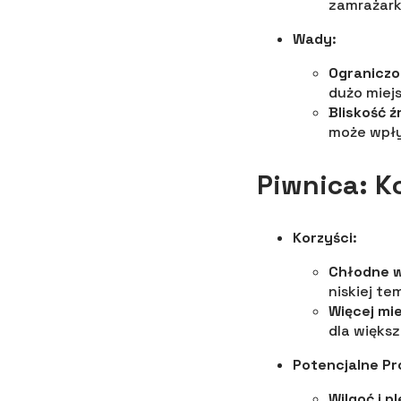
zamrażark
Wady
:
Ograniczo
dużo miej
Bliskość ź
może wpły
Piwnica: K
Korzyści
:
Chłodne w
niskiej t
Więcej mi
dla więks
Potencjalne P
Wilgoć i p