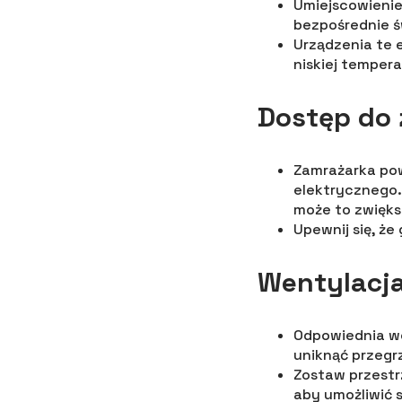
Umiejscowienie 
bezpośrednie ś
Urządzenia te 
niskiej temper
Dostęp do 
Zamrażarka po
elektrycznego.
może to zwięks
Upewnij się, ż
Wentylacja
Odpowiednia we
uniknąć przegr
Zostaw przestr
aby umożliwić 