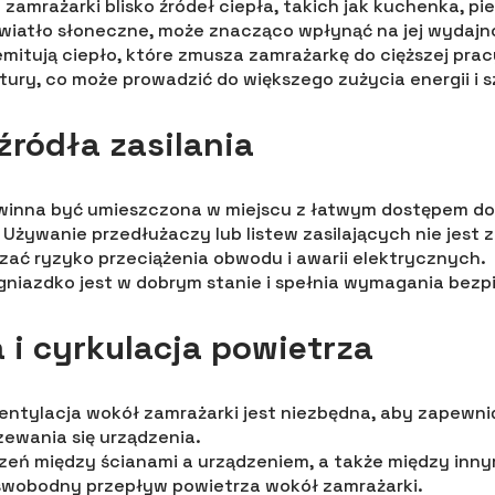
zamrażarki blisko źródeł ciepła, takich jak kuchenka, piek
wiatło słoneczne, może znacząco wpłynąć na jej wydajn
emitują ciepło, które zmusza zamrażarkę do cięższej pra
atury, co może prowadzić do większego zużycia energii i 
źródła zasilania
winna być umieszczona w miejscu z łatwym dostępem do
 Używanie przedłużaczy lub listew zasilających nie jest 
zać ryzyko przeciążenia obwodu i awarii elektrycznych.
e gniazdko jest w dobrym stanie i spełnia wymagania bez
 i cyrkulacja powietrza
ntylacja wokół zamrażarki jest niezbędna, aby zapewni
zewania się urządzenia.
zeń między ścianami a urządzeniem, a także między inny
swobodny przepływ powietrza wokół zamrażarki.