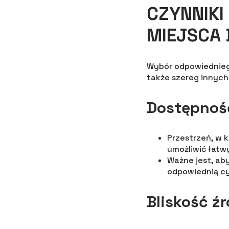
CZYNNIK
MIEJSCA 
Wybór odpowiedniego
także szereg innych
Dostępność
Przestrzeń, w 
umożliwić łatw
Ważne jest, ab
odpowiednią cy
Bliskość ź