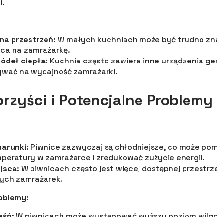
i.
na przestrzeń
: W małych kuchniach może być trudno zn
sca na zamrażarkę.
ródeł ciepła
: Kuchnia często zawiera inne urządzenia ge
wać na wydajność zamrażarki.
orzyści i Potencjalne Problemy
arunki
: Piwnice zazwyczaj są chłodniejsze, co może po
emperatury w zamrażarce i zredukować zużycie energii.
ejsca
: W piwnicach często jest więcej dostępnej przestrze
zych zamrażarek.
roblemy
:
leśń
: W piwnicach może występować wyższy poziom wilgo