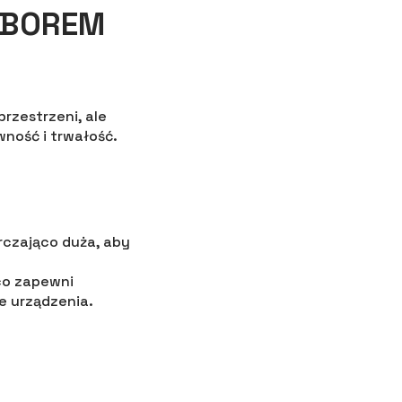
YBOREM
rzestrzeni, ale
ność i trwałość.
rczająco duża, aby
co zapewni
e urządzenia.