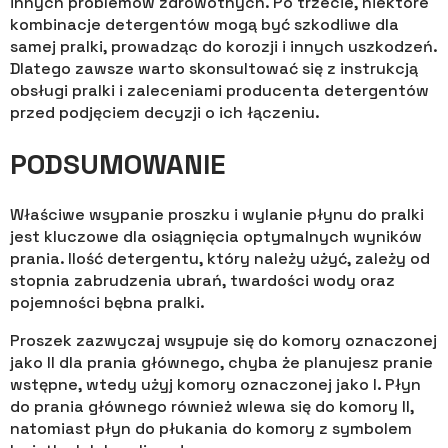
innych problemów zdrowotnych. Po trzecie, niektóre
kombinacje detergentów mogą być szkodliwe dla
samej pralki, prowadząc do korozji i innych uszkodzeń.
Dlatego zawsze warto skonsultować się z instrukcją
obsługi pralki i zaleceniami producenta detergentów
przed podjęciem decyzji o ich łączeniu.
PODSUMOWANIE
Właściwe wsypanie proszku i wylanie płynu do pralki
jest kluczowe dla osiągnięcia optymalnych wyników
prania. Ilość detergentu, który należy użyć, zależy od
stopnia zabrudzenia ubrań, twardości wody oraz
pojemności bębna pralki.
Proszek zazwyczaj wsypuje się do komory oznaczonej
jako II dla prania głównego, chyba że planujesz pranie
wstępne, wtedy użyj komory oznaczonej jako I. Płyn
do prania głównego również wlewa się do komory II,
natomiast płyn do płukania do komory z symbolem