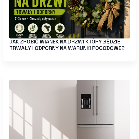
JAK ZROBIĆ WIANEK NA DRZWI KTÓRY BĘDZIE
TRWAŁY I ODPORNY NA WARUNKI POGODOWE?