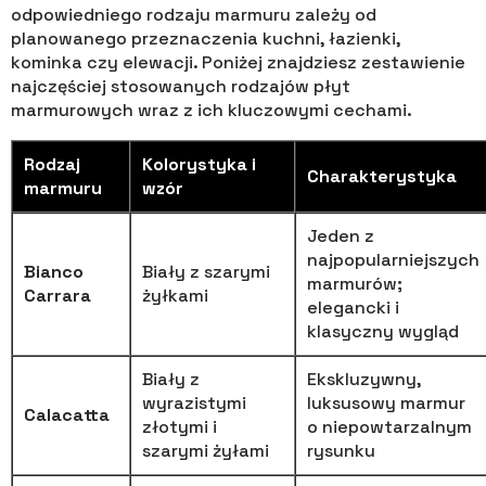
odpowiedniego rodzaju marmuru zależy od
planowanego przeznaczenia kuchni, łazienki,
kominka czy elewacji. Poniżej znajdziesz zestawienie
najczęściej stosowanych rodzajów płyt
marmurowych wraz z ich kluczowymi cechami.
Rodzaj
Kolorystyka i
Charakterystyka
marmuru
wzór
Jeden z
najpopularniejszych
Bianco
Biały z szarymi
marmurów;
Carrara
żyłkami
elegancki i
klasyczny wygląd
Biały z
Ekskluzywny,
wyrazistymi
luksusowy marmur
Calacatta
złotymi i
o niepowtarzalnym
szarymi żyłami
rysunku