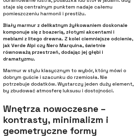
obramowanie lustra, posadzka lub stół w jadalni. Gdy
staje się centralnym punktem nadaje całemu
pomieszczeniu harmonii i prestiżu.
Biały marmur z delikatnym żyłkowaniem doskonale
komponuje się z boazerią, złotymi akcentami i
meblami z litego drewna. Z kolei ciemniejsze odcienie,
jak Verde Alpi czy Nero Marquina, świetnie
równoważą przestrzeń, dodając jej głębi i
dramatyzmu.
Marmur w stylu klasycznym to wybór, który mówi o
dobrym guście i szacunku do rzemiosła. Nie
potrzebuje dodatków. Wystarczy jeden duży element,
by zbudować atmosferę luksusu i dostojności.
Wnętrza nowoczesne –
kontrasty, minimalizm i
geometryczne formy