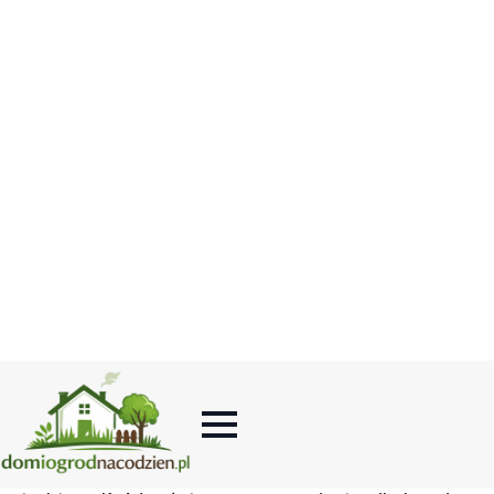
Strona główna
-
Wnętrza
-
Jak powinna być dobrana płyta
marmurowa na wymiar?
SPIS TREŚCI
Dlaczego Warto Wybrać Marmur Do Wnętrz?
Ak Dobrać Marmur Do Stylu Wnętrza?
Rodzaje Płyt Marmurowych – Przewodnik Po
Najpopularniejszych Typach
Płyta Marmurowa Na Wymiar – Co Warto Wiedzieć Przed
Zamówieniem?
Jak Wybrać Dobrego Dostawcę Marmuru?
Gdzie Sprawdzi Się Marmur W Domu?
Pielęgnacja I Konserwacja Marmuru
Najnowsze Trendy W Aranżacjach Z Marmurem
Podsumowanie
FAQ – Płyta Marmurowa Na Wymiar
Marmur to kamień, który od wieków zachwyca swoją