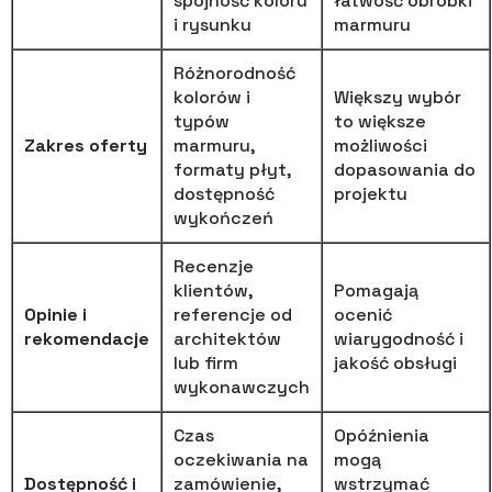
spójność koloru
łatwość obróbki
i rysunku
marmuru
Różnorodność
kolorów i
Większy wybór
typów
to większe
Zakres oferty
marmuru,
możliwości
formaty płyt,
dopasowania do
dostępność
projektu
wykończeń
Recenzje
klientów,
Pomagają
Opinie i
referencje od
ocenić
rekomendacje
architektów
wiarygodność i
lub firm
jakość obsługi
wykonawczych
Czas
Opóźnienia
oczekiwania na
mogą
Dostępność i
zamówienie,
wstrzymać