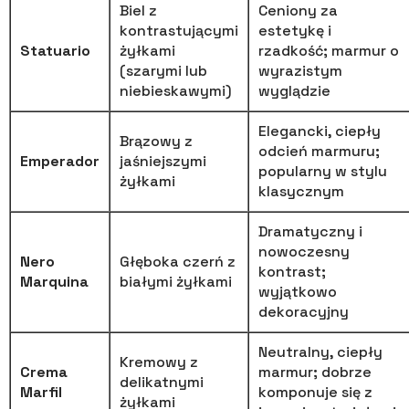
Biel z
Ceniony za
kontrastującymi
estetykę i
Statuario
żyłkami
rzadkość; marmur o
(szarymi lub
wyrazistym
niebieskawymi)
wyglądzie
Elegancki, ciepły
Brązowy z
odcień marmuru;
Emperador
jaśniejszymi
popularny w stylu
żyłkami
klasycznym
Dramatyczny i
nowoczesny
Nero
Głęboka czerń z
kontrast;
Marquina
białymi żyłkami
wyjątkowo
dekoracyjny
Neutralny, ciepły
Kremowy z
Crema
marmur; dobrze
delikatnymi
Marfil
komponuje się z
żyłkami