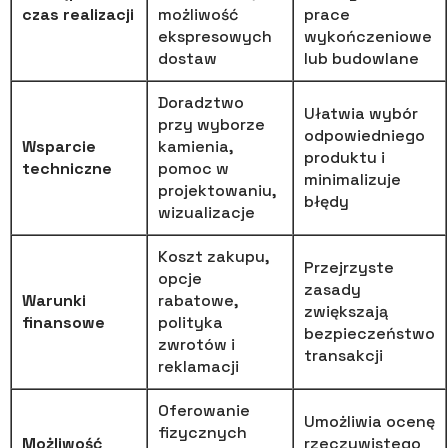
czas realizacji
możliwość
prace
ekspresowych
wykończeniowe
dostaw
lub budowlane
Doradztwo
Ułatwia wybór
przy wyborze
odpowiedniego
Wsparcie
kamienia,
produktu i
techniczne
pomoc w
minimalizuje
projektowaniu,
błędy
wizualizacje
Koszt zakupu,
Przejrzyste
opcje
zasady
Warunki
rabatowe,
zwiększają
finansowe
polityka
bezpieczeństwo
zwrotów i
transakcji
reklamacji
Oferowanie
Umożliwia ocenę
fizycznych
Możliwość
rzeczywistego