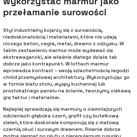
wykorzystać marmur jako
przełamanie surowości
Styl industrialny kojarzy się z surowością,
niedoskonałością i materiałami, które nie udają
niczego beton, cegła, metal, drewno z odzysku. W
takim zestawieniu marmur może wydawać się
ekstrawagancki, ale właśnie dlatego działa tak
dobrze jako kontrapunkt. W loftach marmur
wprowadza kontrast – swoją szlachetnością łagodzi
chłód przemysłowej architektury. Wykorzystując go
w formie blatu stołu, wyspy kuchennej lub
prostokątnego panelu na ścianie, tworzymy ciekawą
grę faktur i materiałów.
Najlepiej sprawdzają się marmury o ciemniejszych
odcieniach głęboka czerń, grafit czy butelkowa
zieleń, które doskonale komponują się z matową
czernią okuć i surowym drewnem. Równie dobrze
można sięgnąć po płyty o nieregularnym rysunku,