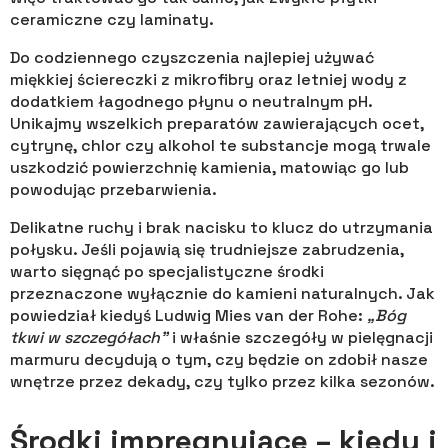
ceramiczne czy laminaty.
Do codziennego czyszczenia najlepiej używać
miękkiej ściereczki z mikrofibry oraz letniej wody z
dodatkiem łagodnego płynu o neutralnym pH.
Unikajmy wszelkich preparatów zawierających ocet,
cytrynę, chlor czy alkohol te substancje mogą trwale
uszkodzić powierzchnię kamienia, matowiąc go lub
powodując przebarwienia.
Delikatne ruchy i brak nacisku to klucz do utrzymania
połysku. Jeśli pojawią się trudniejsze zabrudzenia,
warto sięgnąć po specjalistyczne środki
przeznaczone wyłącznie do kamieni naturalnych. Jak
powiedział kiedyś Ludwig Mies van der Rohe:
„Bóg
tkwi w szczegółach”
i właśnie szczegóły w pielęgnacji
marmuru decydują o tym, czy będzie on zdobił nasze
wnętrze przez dekady, czy tylko przez kilka sezonów.
Środki impregnujące – kiedy i