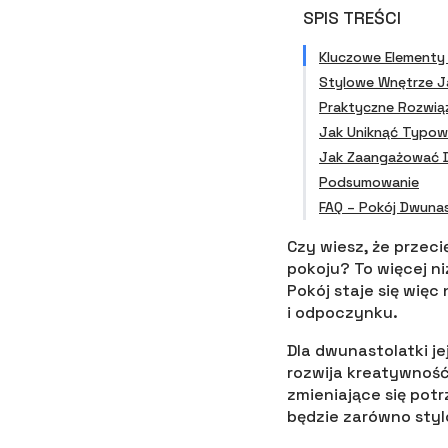
SPIS TREŚCI
Kluczowe Elementy
Stylowe Wnętrze Ja
Praktyczne Rozwią
Jak Uniknąć Typow
Jak Zaangażować D
Podsumowanie
FAQ – Pokój Dwunas
Czy wiesz, że przec
pokoju? To więcej n
Pokój staje się więc 
i odpoczynku.
Dla dwunastolatki je
rozwija kreatywność
zmieniające się pot
będzie zarówno styl