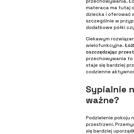
przechowywania. Łó
materaca ma tutaj 
dziecka i oferować w
szczególnie w przy
dodatkowe półki czy
Ciekawym rozwiązani
wielofunkcyjne.
Łóż
oszczędzając przest
przechowywania to ś
staje się bardziej p
codzienne aktywnoś
Sypialnie 
ważne?
Podzielenie pokoju 
przestrzeni. Przemy
się bardziej uporzą