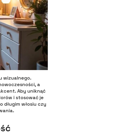
u wizualnego.
nowoczesności, a
akcent. Aby uniknąć
orów i stosować je
 o długim włosiu czy
wania.
ość