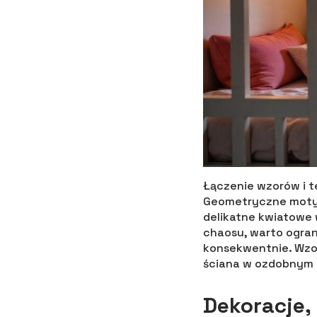
Łączenie wzorów i t
Geometryczne moty
delikatne kwiatowe 
chaosu, warto ogran
konsekwentnie. Wzor
ściana w ozdobnym t
Dekoracje,