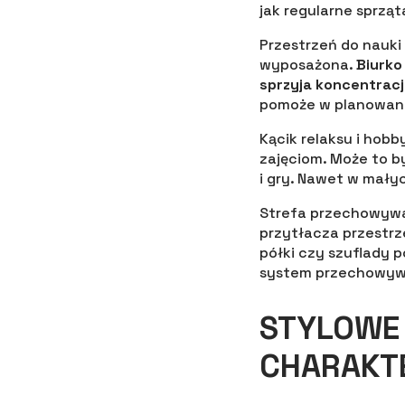
jak regularne sprzą
Przestrzeń do nauki
wyposażona.
Biurko
sprzyja koncentracji
pomoże w planowani
Kącik relaksu i hobb
zajęciom. Może to b
i gry. Nawet w mały
Strefa przechowywan
przytłacza przestrz
półki czy szuflady 
system przechowywan
STYLOWE 
CHARAKT