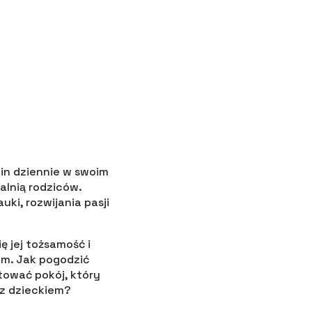
zin dziennie w swoim
alnią rodziców.
uki, rozwijania pasji
ę jej tożsamość i
em. Jak pogodzić
tować pokój, który
 z dzieckiem?