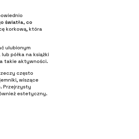
powiednio
o światła, co
cę korkową, która
dać ulubionym
lub półka na książki
a takie aktywności.
rzeczy często
jemniki, wiszące
 Przejrzysty
również estetyczny.