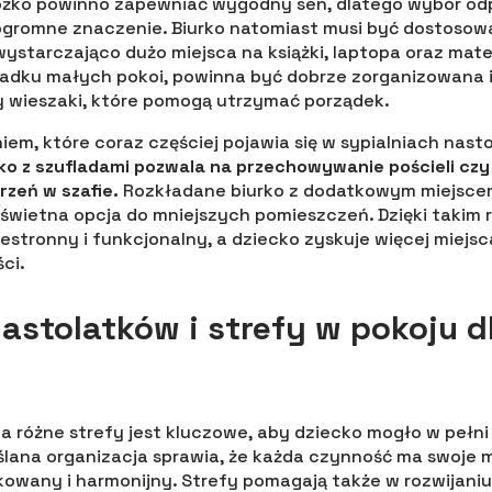
żko powinno zapewniać wygodny sen, dlatego wybór od
ogromne znaczenie. Biurko natomiast musi być dostosow
ystarczająco dużo miejsca na książki, laptopa oraz mater
padku małych pokoi, powinna być dobrze zorganizowana
 wieszaki, które pomogą utrzymać porządek.
em, które coraz częściej pojawia się w sypialniach nast
ko z szufladami pozwala na przechowywanie pościeli czy
rzeń w szafie.
Rozkładane biurko z dodatkowym miejsce
wietna opcja do mniejszych pomieszczeń. Dzięki takim 
rzestronny i funkcjonalny, a dziecko zyskuje więcej miejsc
ci.
nastolatków i strefy w pokoju 
na różne strefy jest kluczowe, aby dziecko mogło w pełni
ślana organizacja sprawia, że każda czynność ma swoje mi
dkowany i harmonijny. Strefy pomagają także w rozwijani