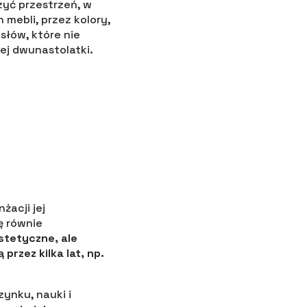
zyć przestrzeń, w
mebli, przez kolory,
słów, które nie
ej dwunastolatki.
żacji jej
ę równie
stetyczne, ale
przez kilka lat, np.
ynku, nauki i