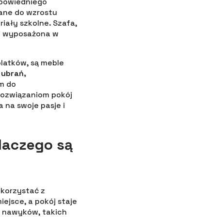
powiedniego
ane do wzrostu
iały szkolne. Szafa,
 i wyposażona w
olatków, są meble
 ubrań,
m do
rozwiązaniom pokój
a na swoje pasje i
dlaczego są
 korzystać z
ejsce, a pokój staje
u nawyków, takich