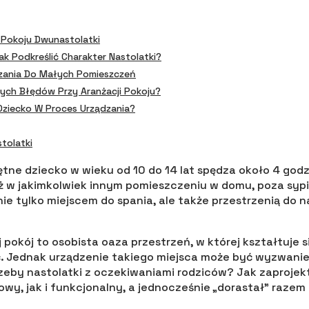
 Pokoju Dwunastolatki
k Podkreślić Charakter Nastolatki?
zania Do Małych Pomieszczeń
ych Błędów Przy Aranżacji Pokoju?
ziecko W Proces Urządzania?
tolatki
iętne dziecko w wieku od 10 do 14 lat spędza około 4 god
iż w jakimkolwiek innym pomieszczeniu w domu, poza sypi
nie tylko miejscem do spania, ale także przestrzenią do na
j pokój to osobista oaza przestrzeń, w której kształtuje si
. Jednak urządzenie takiego miejsca może być wyzwani
rzeby nastolatki z oczekiwaniami rodziców? Jak zaprojek
owy, jak i funkcjonalny, a jednocześnie „dorastał” razem