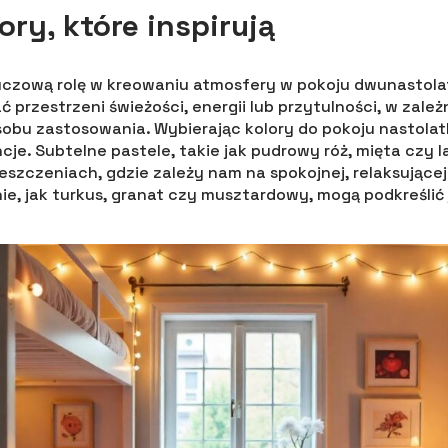
ory, które inspirują
uczową rolę w kreowaniu atmosfery w pokoju dwunastolat
rzestrzeni świeżości, energii lub przytulności, w zależ
sobu zastosowania. Wybierając kolory do pokoju nastolat
ncje. Subtelne pastele, takie jak pudrowy róż, mięta czy 
szczeniach, gdzie zależy nam na spokojnej, relaksującej 
e, jak turkus, granat czy musztardowy, mogą podkreślić j