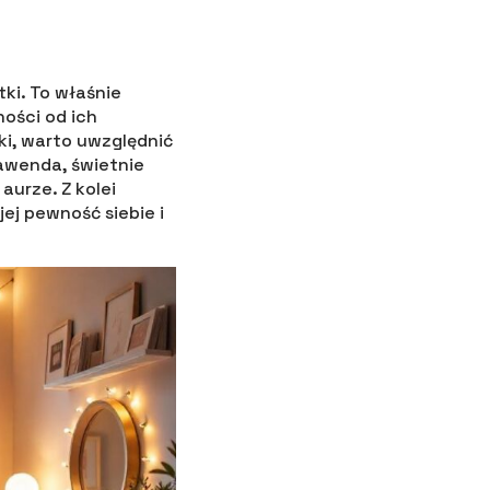
ki. To właśnie
ności od ich
ki, warto uwzględnić
lawenda, świetnie
aurze. Z kolei
ej pewność siebie i