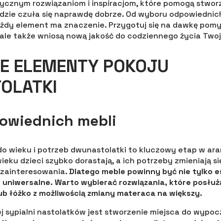
tycznym rozwiązaniom i inspiracjom, które pomogą stwor
ędzie czuła się naprawdę dobrze. Od wyboru odpowiednich 
ażdy element ma znaczenie. Przygotuj się na dawkę pomy
, ale także wniosą nową jakość do codziennego życia Twoj
E ELEMENTY POKOJU
OLATKI
owiednich mebli
o wieku i potrzeb dwunastolatki to kluczowy etap w aran
ieku dzieci szybko dorastają, a ich potrzeby zmieniają si
 zainteresowania.
Dlatego meble powinny być nie tylko e
 uniwersalne. Warto wybierać rozwiązania, które posłużą 
ub łóżko z możliwością zmiany materaca na większy.
j sypialni nastolatków jest stworzenie miejsca do wypocz