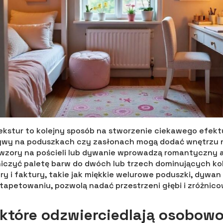
ekstur to kolejny sposób na stworzenie ciekawego efekt
wy na poduszkach czy zasłonach mogą dodać wnętrzu 
wzory na pościeli lub dywanie wprowadzą romantyczny 
iczyć paletę barw do dwóch lub trzech dominujących kol
y i faktury, takie jak miękkie welurowe poduszki, dywan
apetowaniu, pozwolą nadać przestrzeni głębi i zróżnico
 które odzwierciedlają osobow