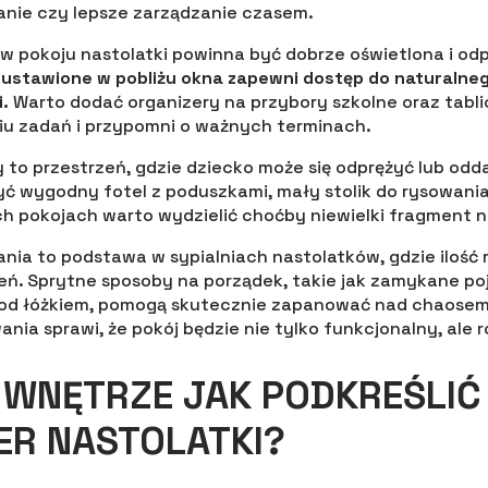
tanie czy lepsze zarządzanie czasem.
 w pokoju nastolatki powinna być dobrze oświetlona i od
 ustawione w pobliżu okna zapewni dostęp do naturalneg
.
Warto dodać organizery na przybory szkolne oraz tabli
u zadań i przypomni o ważnych terminach.
y to przestrzeń, gdzie dziecko może się odprężyć lub od
yć wygodny fotel z poduszkami, mały stolik do rysowania 
ch pokojach warto wydzielić choćby niewielki fragment n
ia to podstawa w sypialniach nastolatków, gdzie ilość 
eń. Sprytne sposoby na porządek, takie jak zamykane po
pod łóżkiem, pomogą skutecznie zapanować nad chaosem.
ia sprawi, że pokój będzie nie tylko funkcjonalny, ale 
WNĘTRZE JAK PODKREŚLIĆ
ER NASTOLATKI?