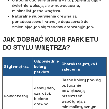
Chłodne odcienie drewna – np. popielaty dąb –
świetnie wpisują się w nowoczesne,
minimalistyczne wnętrza.
Naturalne wybarwienia drewna są
ponadczasowe i łatwo je dopasować do
zmieniających się trendów aranżacyjnych.
JAK DOBRAĆ KOLOR PARKIETU
DO STYLU WNĘTRZA?
Odpowiednie
Charakterystyka i
Styl wnętrza
kolory
zalecenia
parkietu
Jasne kolory podłóg
optycznie
Jasny dąb,
powiększają
szarości,
Nowoczesny
przestrzeń i
bielone
współgrają z
drewno
minimalistycznym