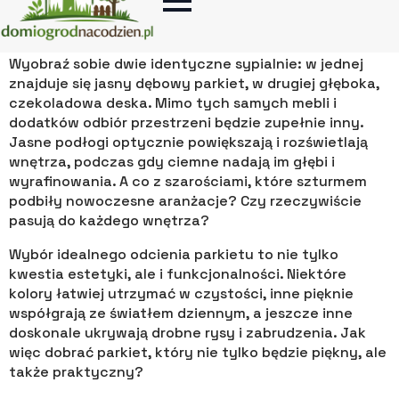
ciepła i przytulności lub wręcz przeciwnie stworzyć
elegancki, chłodny klimat.
Wyobraź sobie dwie identyczne sypialnie: w jednej
znajduje się jasny dębowy parkiet, w drugiej głęboka,
czekoladowa deska. Mimo tych samych mebli i
dodatków odbiór przestrzeni będzie zupełnie inny.
Jasne podłogi optycznie powiększają i rozświetlają
wnętrza, podczas gdy ciemne nadają im głębi i
wyrafinowania. A co z szarościami, które szturmem
podbiły nowoczesne aranżacje? Czy rzeczywiście
pasują do każdego wnętrza?
Wybór idealnego odcienia parkietu to nie tylko
kwestia estetyki, ale i funkcjonalności. Niektóre
kolory łatwiej utrzymać w czystości, inne pięknie
współgrają ze światłem dziennym, a jeszcze inne
doskonale ukrywają drobne rysy i zabrudzenia. Jak
więc dobrać parkiet, który nie tylko będzie piękny, ale
także praktyczny?