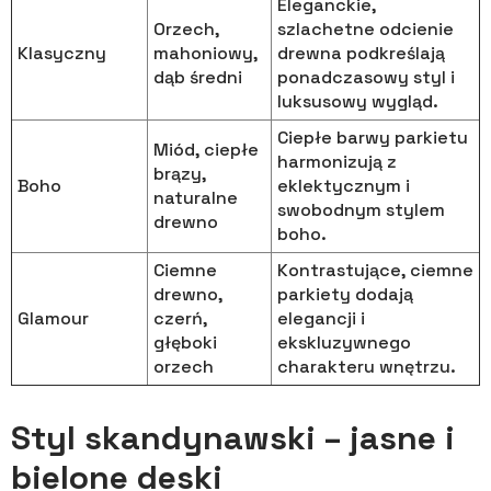
Eleganckie,
Orzech,
szlachetne odcienie
Klasyczny
mahoniowy,
drewna podkreślają
dąb średni
ponadczasowy styl i
luksusowy wygląd.
Ciepłe barwy parkietu
Miód, ciepłe
harmonizują z
brązy,
Boho
eklektycznym i
naturalne
swobodnym stylem
drewno
boho.
Ciemne
Kontrastujące, ciemne
drewno,
parkiety dodają
Glamour
czerń,
elegancji i
głęboki
ekskluzywnego
orzech
charakteru wnętrzu.
Styl skandynawski – jasne i
bielone deski