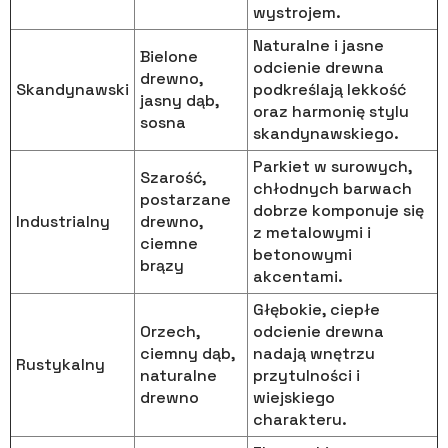
wystrojem.
Naturalne i jasne
Bielone
odcienie drewna
drewno,
Skandynawski
podkreślają lekkość
jasny dąb,
oraz harmonię stylu
sosna
skandynawskiego.
Parkiet w surowych,
Szarość,
chłodnych barwach
postarzane
dobrze komponuje się
Industrialny
drewno,
z metalowymi i
ciemne
betonowymi
brązy
akcentami.
Głębokie, ciepłe
Orzech,
odcienie drewna
ciemny dąb,
nadają wnętrzu
Rustykalny
naturalne
przytulności i
drewno
wiejskiego
charakteru.