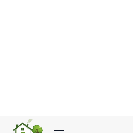
Strona główna
-
Wnętrza
-
Jak wybrać idealne kolory
parkietu?
SPIS TREŚCI
Jasny, Ciemny Czy Naturalny Jaki Kolor Parkietu
Wybrać?
Jak Dobrać Kolor Parkietu Do Stylu Wnętrza?
Praktyczne Aspekty Wyboru Koloru Parkietu
Najpopularniejsze Kolory Parkietu
Podsumowanie
FAQ – Kolory Parkietu
Czy kolor podłogi może całkowicie odmienić
charakter wnętrza? Wiele osób przy wyborze parkietu
skupia się na rodzaju drewna, jego trwałości czy
sposobie montażu, zapominając o jednej kluczowej
kwestii odcieniu. Tymczasem to właśnie kolor podłogi
ma największy wpływ na optyczne wrażenie
przestrzeni. Może ją rozświetlić i powiększyć, dodać