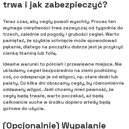
trwa i jak zabezpieczyć?
Teraz czas, aby cegły powoli wyschły. Proces ten
wymaga cierpliwości trwa zazwyczaj od tygodnia do
trzech, zależnie od pogody i grubości cegieł. Warto
pamiętać, że szybkie schnięcie może spowodować
pękanie, dlatego na początku dobrze jest je przykryć
cienką tkaniną lub folią.
Idealne warunki to półcień i przewiewne miejsce. Nie
układamy cegieł bezpośrednio na ziemi podłóżmy
coś, co odseparuje je od wilgoci, np. stare deski lub
palety. Co kilka dni obracamy cegły, by równomiernie
oddawały wilgoć. Jeśli chcemy mieć pewność, że
cegły będą trwałe, warto poczekać, aż będą
całkowicie suche w środku dopiero wtedy będą
gotowe do użycia.
(Opcjonalnie) Wypalanie