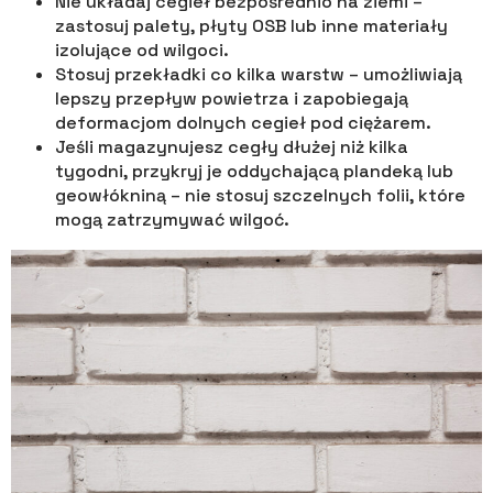
Nie układaj cegieł bezpośrednio na ziemi –
zastosuj palety, płyty OSB lub inne materiały
izolujące od wilgoci.
Stosuj przekładki co kilka warstw – umożliwiają
lepszy przepływ powietrza i zapobiegają
deformacjom dolnych cegieł pod ciężarem.
Jeśli magazynujesz cegły dłużej niż kilka
tygodni, przykryj je oddychającą plandeką lub
geowłókniną – nie stosuj szczelnych folii, które
mogą zatrzymywać wilgoć.