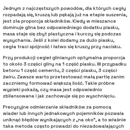
Jednym z najczęstszych powodów, dla których cegły
rozpadają się, kruszą lub pękają już na etapie suszenia,
jest zła proporcja składników. Kiedy w mieszance
dominuje glina bez odpowiedniego dodatku piasku,
masa staje się zbyt plastyczna i kurczy się podczas
wysychania. Jeśli z kolei dodamy za dużo piasku,
cegła traci spójność i łatwo się kruszy przy nacisku.
Przy produkcji cegieł glinianych optymalna proporcja
to około 3 części gliny na 1 część piasku. W przypadku
betonu 1 część cementu, 2 części piasku, 3 części
żwiru. Zawsze warto przetestować małą partię zanim
zaczniemy formować większą ilość. Takie próbne
wypieki pokażą, czy masa jest odpowiednio
zbilansowana i jak zachowuje się po wyschnięciu.
Precyzyjne odmierzanie składników za pomocą
wiader lub innych jednakowych pojemników pozwala
uniknąć błędów wynikających z „na oko”, a to właśnie
taka metoda często prowadzi do niezadowalających