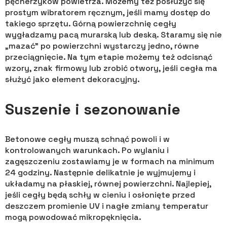
pęcherzyków powietrza. Możemy też posłużyć się
prostym wibratorem ręcznym, jeśli mamy dostęp do
takiego sprzętu. Górną powierzchnię cegły
wygładzamy pacą murarską lub deską. Staramy się nie
„mazać” po powierzchni wystarczy jedno, równe
przeciągnięcie. Na tym etapie możemy też odcisnąć
wzory, znak firmowy lub zrobić otwory, jeśli cegła ma
służyć jako element dekoracyjny.
Suszenie i sezonowanie
Betonowe cegły muszą schnąć powoli i w
kontrolowanych warunkach. Po wylaniu i
zagęszczeniu zostawiamy je w formach na minimum
24 godziny. Następnie delikatnie je wyjmujemy i
układamy na płaskiej, równej powierzchni. Najlepiej,
jeśli cegły będą schły w cieniu i osłonięte przed
deszczem promienie UV i nagłe zmiany temperatur
mogą powodować mikropęknięcia.