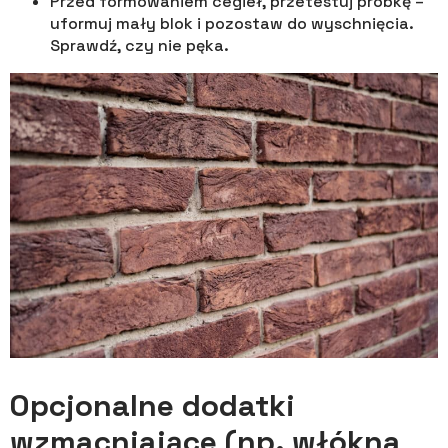
Przed formowaniem cegieł, przetestuj próbkę –
uformuj mały blok i pozostaw do wyschnięcia.
Sprawdź, czy nie pęka.
Opcjonalne dodatki
wzmacniające (np. włókna