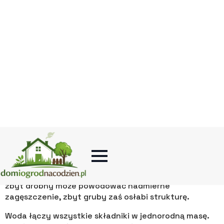
Główne składniki (glina,
piasek, woda, cement)
Proces tworzenia cegieł w domowych warunkach
opiera się na kilku podstawowych składnikach. To
właśnie od ich jakości i proporcji zależy trwałość oraz
estetyka gotowego wyrobu. Glina to serce całej
mieszanki. Powinna być dobrze rozdrobniona,
pozbawiona kamieni i korzeni. Jej plastyczność
sprawia, że łatwo formuje się w foremce i zachowuje
nadany kształt po wysuszeniu.
Piasek działa jako wypełniacz, który zapobiega
pękaniu cegieł podczas schnięcia. Warto używać
piasku rzecznego, przesianego, o średnim uziarnieniu
zbyt drobny może powodować nadmierne
zagęszczenie, zbyt gruby zaś osłabi strukturę.
Woda łączy wszystkie składniki w jednorodną masę.