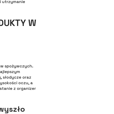
i utrzymanie
DUKTY W
łów spożywczych.
Najlepszym
y, słodycze oraz
ysokości oczu, a
stanie z organizer
 wyszło