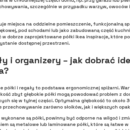
ana w chłodniejszej części domu, np. przy garażu lub piw
echowywania, szczególnie w przypadku warzyw, owoców 
kuje miejsca na oddzielne pomieszczenie, funkcjonalną s
nękowej, pod schodami lub jako zabudowaną część kuchn
w dobrze zaprojektowane półki ikea inspiracje, które p
stanie dostępnej przestrzeni.
ły i organizery – jak dobrać id
a?
 półki i regały to podstawa ergonomicznej spiżarni. Wa
bokość zbyt głębokie półki mogą powodować problem z d
ych się w tylnej części. Optymalna głębokość to około 
 przechowywanie zarówno słoików, jak i większych opa
h wykonane są półki, powinny być odporne na wilgoć i zm
em są metalowe lub laminowane półki, które są łatwe w