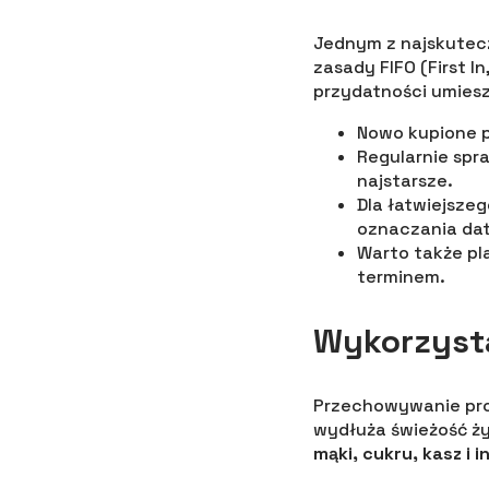
Jednym z najskutec
zasady FIFO (First I
przydatności umiesz
Nowo kupione p
Regularnie spr
najstarsze.
Dla łatwiejsze
oznaczania dat
Warto także pl
terminem.
Wykorzysta
Przechowywanie pr
wydłuża świeżość ż
mąki, cukru, kasz i 