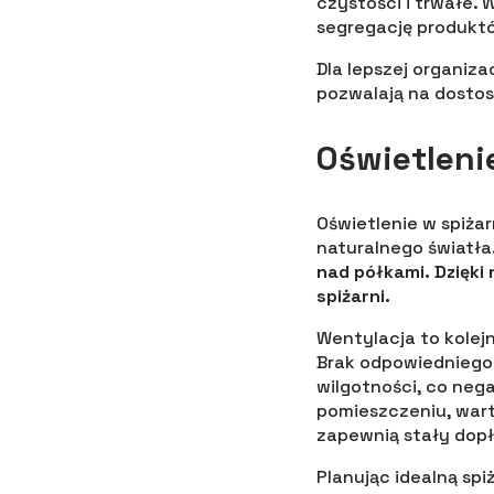
czystości i trwałe. 
segregację produktó
Dla lepszej organiz
pozwalają na dostos
Oświetleni
Oświetlenie w spiżar
naturalnego światła
nad półkami. Dzięki
spiżarni.
Wentylacja to kole
Brak odpowiedniego 
wilgotności, co neg
pomieszczeniu, wart
zapewnią stały dop
Planując idealną spi