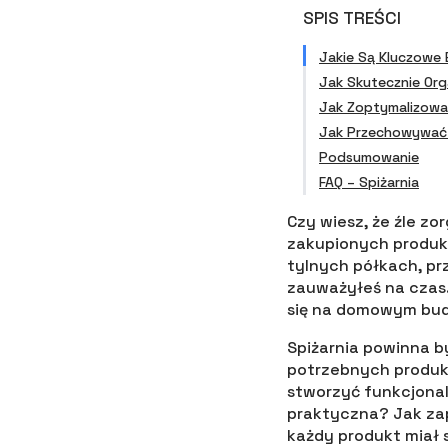
SPIS TREŚCI
Jakie Są Kluczowe 
Jak Skutecznie Org
Jak Zoptymalizować
Jak Przechowywać 
Podsumowanie
FAQ – Spiżarnia
Czy wiesz, że źle z
zakupionych produk
tylnych półkach, p
zauważyłeś na czas.
się na domowym budż
Spiżarnia powinna b
potrzebnych produk
stworzyć funkcjonal
praktyczna? Jak zap
każdy produkt miał 