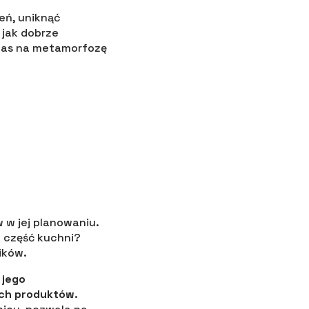
eń, uniknąć
 jak dobrze
Czas na metamorfozę
 w jej planowaniu.
o część kuchni?
ików.
 jego
ych produktów
.