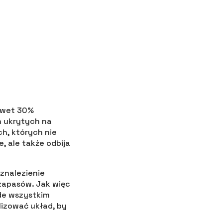
nawet 30%
 ukrytych na
h, których nie
, ale także odbija
 znalezienie
zapasów. Jak więc
ede wszystkim
lizować układ, by