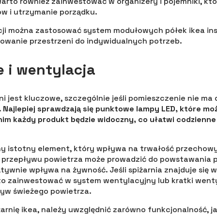
Warto również zainwestować w organizery i pojemniki, któ
w i utrzymanie porządku.
acji można zastosować system modułowych półek ikea insp
owanie przestrzeni do indywidualnych potrzeb.
e i wentylacja
ni jest kluczowe, szczególnie jeśli pomieszczenie nie ma
.
Najlepiej sprawdzają się punktowe lampy LED, które 
 nim każdy produkt będzie widoczny, co ułatwi codzienne
jny istotny element, który wpływa na trwałość przecho
przepływu powietrza może prowadzić do powstawania pl
atywnie wpływa na żywność. Jeśli spiżarnia znajduje się
o zainwestować w system wentylacyjny lub kratki wenty
ływ świeżego powietrza.
żarnię ikea, należy uwzględnić zarówno funkcjonalność, ja