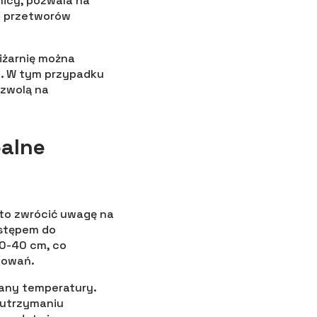
nicy, pozwala na
i przetworów
piżarnię można
i. W tym przypadku
ozwolą na
ealne
rto zwrócić uwagę na
ostępem do
30-40 cm, co
kowań.
iany temperatury.
 utrzymaniu