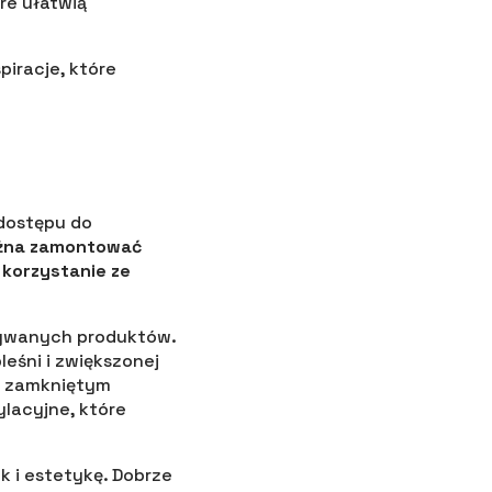
re ułatwią
iracje, które
 dostępu do
można zamontować
 korzystanie ze
wywanych produktów.
eśni i zwiększonej
 w zamkniętym
lacyjne, które
k i estetykę. Dobrze