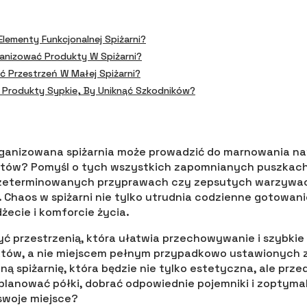
Elementy Funkcjonalnej Spiżarni?
anizować Produkty W Spiżarni?
 Przestrzeń W Małej Spiżarni?
Produkty Sypkie, By Uniknąć Szkodników?
organizowana spiżarnia może prowadzić do marnowania 
tów? Pomyśl o tych wszystkich zapomnianych puszkach
rzeterminowanych przyprawach czy zepsutych warzywac
 Chaos w spiżarni nie tylko utrudnia codzienne gotowanie
ecie i komforcie życia.
yć przestrzenią, która ułatwia przechowywanie i szybkie
tów, a nie miejscem pełnym przypadkowo ustawionych 
ną spiżarnię, która będzie nie tylko estetyczna, ale prz
lanować półki, dobrać odpowiednie pojemniki i zoptyma
swoje miejsce?