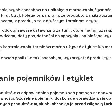
zniejszych sposobów na uniknięcie marnowania żywności
n, First Out). Polega ona na tym, że produkty z najkrótsz
czamy z przodu, a te z dłuższym terminem z tyłu.
rodukty zawsze ustawiamy za tymi, które mamy już w spi
awdzamy daty przydatności do spożycia i na bieżąco wy
go kontrolowania terminów można używać etykiet lub ma
.
anować posiłki w taki sposób, by wykorzystać produkty 
nie pojemników i etykiet
oduktów w odpowiednich pojemnikach pomaga zachować
ywności.
Szczelne pojemniki doskonale sprawdzają się d
innych produktów sypkich, chroniąc je przed wilgocią i sz