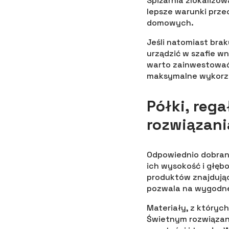
Spiżarnia zlokalizow
lepsze warunki prz
domowych.
Jeśli natomiast bra
urządzić w szafie w
warto zainwestować 
maksymalne wykorzy
Półki, rega
rozwiązani
Odpowiednio dobrane
ich wysokość i głę
produktów znajdując
pozwala na wygodne
Materiały, z któryc
Świetnym rozwiązani