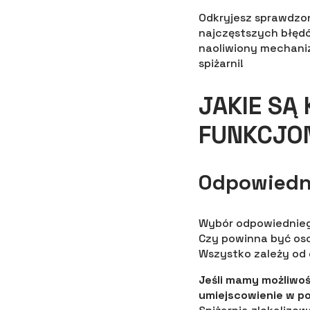
Odkryjesz sprawdzon
najczęstszych błędó
naoliwiony mechani
spiżarni!
JAKIE SĄ
FUNKCJON
Odpowiedni
Wybór odpowiedniego
Czy powinna być oso
Wszystko zależy od 
Jeśli mamy możliwo
umiejscowienie w p