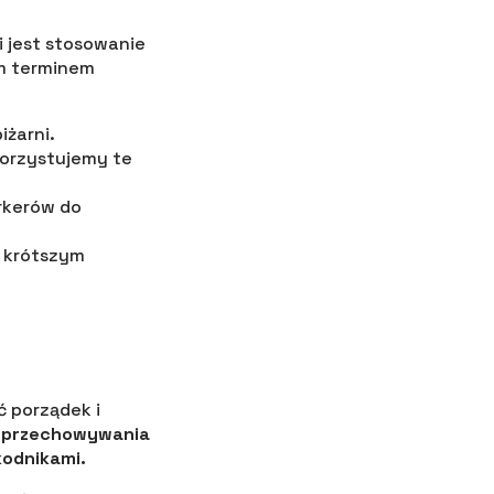
 jest stosowanie
ym terminem
żarni.
korzystujemy te
rkerów do
z krótszym
 porządek i
o przechowywania
kodnikami.