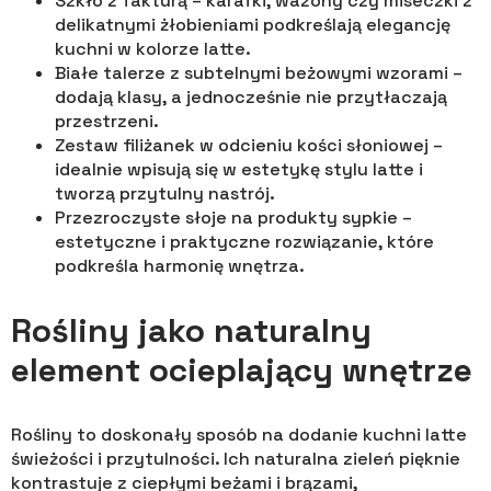
Szkło z fakturą – karafki, wazony czy miseczki z
delikatnymi żłobieniami podkreślają elegancję
kuchni w kolorze latte.
Białe talerze z subtelnymi beżowymi wzorami –
dodają klasy, a jednocześnie nie przytłaczają
przestrzeni.
Zestaw filiżanek w odcieniu kości słoniowej –
idealnie wpisują się w estetykę stylu latte i
tworzą przytulny nastrój.
Przezroczyste słoje na produkty sypkie –
estetyczne i praktyczne rozwiązanie, które
podkreśla harmonię wnętrza.
Rośliny jako naturalny
element ocieplający wnętrze
Rośliny to doskonały sposób na dodanie kuchni latte
świeżości i przytulności. Ich naturalna zieleń pięknie
kontrastuje z ciepłymi beżami i brązami,