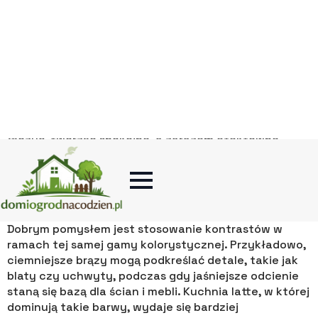
Styl latte to kwintesencja ciepła i spokoju, które
płyną z naturalnych, harmonijnych barw.
Bazę tego
wyjątkowego designu stanowią odcienie inspirowane
kawą z mlekiem, wprowadzające do wnętrza
przytulność i elegancję.
Dominują tutaj ciepłe beże, delikatne brązy oraz
subtelne kremowe tony, które można dowolnie
łączyć, tworząc spokojne, a zarazem efektowne
zestawienia kolorystyczne. Tego rodzaju paleta barw
doskonale sprawdza się w kuchniach, gdzie każda
chwila spędzona przy stole zyskuje wyjątkowy
charakter.
Dobrym pomysłem jest stosowanie kontrastów w
ramach tej samej gamy kolorystycznej. Przykładowo,
ciemniejsze brązy mogą podkreślać detale, takie jak
blaty czy uchwyty, podczas gdy jaśniejsze odcienie
staną się bazą dla ścian i mebli. Kuchnia latte, w której
dominują takie barwy, wydaje się bardziej