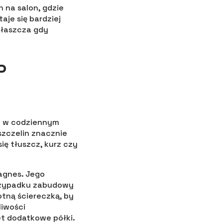
 na salon, gdzie
je się bardziej
właszcza gdy
P
ci w codziennym
szczelin znacznie
ię tłuszcz, kurz czy
agnes. Jego
rzypadku zabudowy
tną ściereczką, by
liwości
t dodatkowe półki.