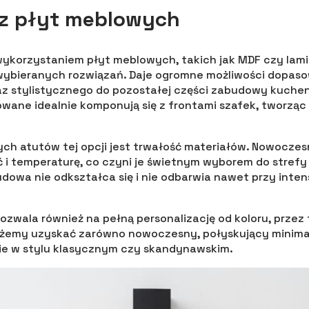
z płyt meblowych
ykorzystaniem płyt meblowych, takich jak MDF czy lami
 wybieranych rozwiązań. Daje ogromne możliwości dopas
z stylistycznego do pozostałej części zabudowy kuchen
owane idealnie komponują się z frontami szafek, tworząc
ch atutów tej opcji jest trwałość materiałów. Nowocze
ć i temperaturę, co czyni je świetnym wyborem do stref
dowa nie odkształca się i nie odbarwia nawet przy int
zwala również na pełną personalizację od koloru, przez 
emy uzyskać zarówno nowoczesny, połyskujący minimaliz
 w stylu klasycznym czy skandynawskim.