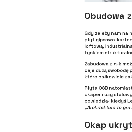
Obudowa z 
Gdy zależy nam na 
płyt gipsowo-karton
loftową, industrialn
tynkiem strukturalny
Zabudowa z g-k może
daje dużą swobodę p
które całkowicie za
Płyta OSB natomias
okapem czy stalowy
powiedział kiedyś Le
„Architektura to gra 
Okap ukryt