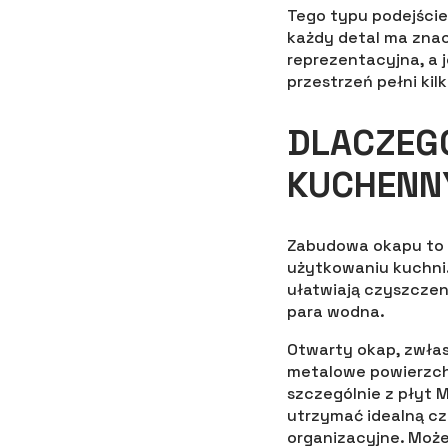
Tego typu podejście
każdy detal ma znac
reprezentacyjna, a 
przestrzeń pełni kil
DLACZEG
KUCHENN
Zabudowa okapu to n
użytkowaniu kuchni.
ułatwiają czyszczen
para wodna.
Otwarty okap, zwła
metalowe powierzch
szczególnie z płyt 
utrzymać idealną cz
organizacyjne. Moż