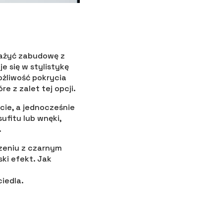
ważyć zabudowę z
e się w stylistykę
możliwość pokrycia
e z zalet tej opcji.
cie, a jednocześnie
fitu lub wnęki,
.
zeniu z czarnym
ki efekt. Jak
iedla.