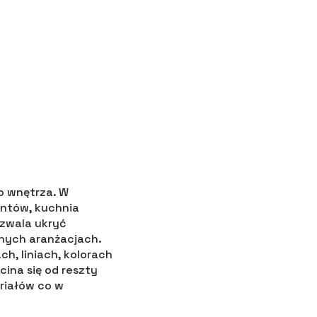
 wnętrza. W
entów, kuchnia
zwala ukryć
nych aranżacjach.
ch, liniach, kolorach
ina się od reszty
riałów co w