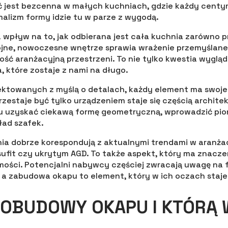
 jest bezcenna w małych kuchniach, gdzie każdy centym
malizm formy idzie tu w parze z wygodą.
wpływ na to, jak odbierana jest cała kuchnia zarówno 
Spójne, nowoczesne wnętrze sprawia wrażenie przemyślane
ść aranżacyjną przestrzeni. To nie tylko kwestia wygląd
, które zostaje z nami na długo.
ktowanych z myślą o detalach, każdy element ma swoje 
estaje być tylko urządzeniem staje się częścią archite
u uzyskać ciekawą formę geometryczną, wprowadzić pio
ład szafek.
ia dobrze korespondują z aktualnymi trendami w aranżac
fit czy ukrytym AGD. To także aspekt, który ma znacze
ości. Potencjalni nabywcy częściej zwracają uwagę na f
a zabudowa okapu to element, który w ich oczach staje
 OBUDOWY OKAPU I KTÓRĄ