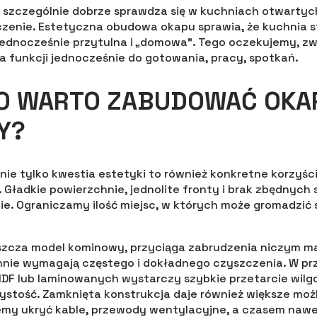
 szczególnie dobrze sprawdza się w kuchniach otwartych
zenie. Estetyczna obudowa okapu sprawia, że kuchnia sta
jednocześnie przytulna i „domowa”. Tego oczekujemy, z
ka funkcji jednocześnie do gotowania, pracy, spotkań.
O WARTO ZABUDOWAĆ OKA
Y?
ie tylko kwestia estetyki to również konkretne korzyś
 Gładkie powierzchnie, jednolite fronty i brak zbędnych 
ie. Ograniczamy ilość miejsc, w których może gromadzić s
szcza model kominowy, przyciąga zabrudzenia niczym m
nie wymagają częstego i dokładnego czyszczenia. W p
MDF lub laminowanych wystarczy szybkie przetarcie wilgo
ystość. Zamknięta konstrukcja daje również większe moż
emy ukryć kable, przewody wentylacyjne, a czasem nawe