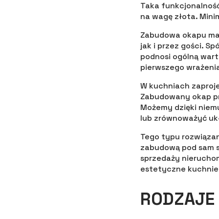
Taka funkcjonalność
na wagę złota. Mini
Zabudowa okapu ma 
jak i przez gości. 
podnosi ogólną warto
pierwszego wrażenia
W kuchniach zaproje
Zabudowany okap prz
Możemy dzięki niem
lub zrównoważyć uk
Tego typu rozwiązan
zabudową pod sam su
sprzedaży nieruchom
estetyczne kuchnie 
RODZAJE