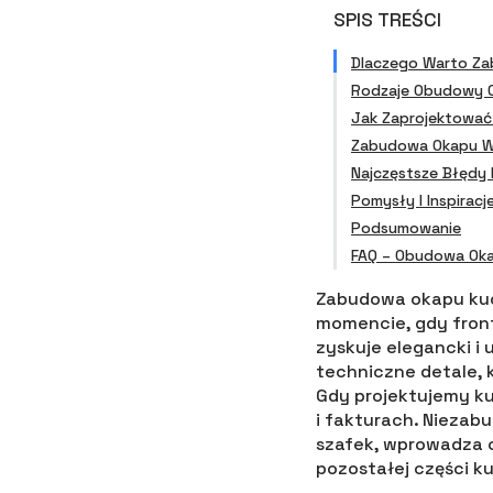
SPIS TREŚCI
Dlaczego Warto Z
Rodzaje Obudowy O
Jak Zaprojektowa
Zabudowa Okapu W
Najczęstsze Błędy
Pomysły I Inspirac
Podsumowanie
FAQ – Obudowa Ok
Zabudowa okapu kuc
momencie, gdy front
zyskuje elegancki 
techniczne detale, 
Gdy projektujemy kuc
i fakturach. Niezab
szafek, wprowadza 
pozostałej części ku