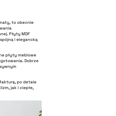
naty, to obecnie
owania
nej. Płyty MDF
 spójną i elegancką
sne płyty meblowe
y gotowania. Dobrze
ensywnym
fakturę, po detale
m, jak i ciepłe,