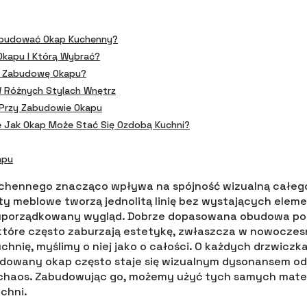
abudować Okap Kuchenny?
kapu I Którą Wybrać?
ć Zabudowę Okapu?
 Różnych Stylach Wnętrz
 Przy Zabudowie Okapu
je Jak Okap Może Stać Się Ozdobą Kuchni?
apu
hennego znacząco wpływa na spójność wizualną całego
y meblowe tworzą jednolitą linię bez wystających elem
i uporządkowany wygląd. Dobrze dopasowana obudowa po
które często zaburzają estetykę, zwłaszcza w nowoczes
hnię, myślimy o niej jako o całości. O każdych drzwiczka
udowany okap często staje się wizualnym dysonansem odc
chaos. Zabudowując go, możemy użyć tych samych mate
chni.