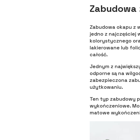
Zabudowa 
Zabudowa okapu z w
jedno z najczęściej
kolorystycznego ora
lakierowane lub foli
całość.
Jednym z największy
odporne są na wilgo
zabezpieczona zabu
użytkowaniu.
Ten typ zabudowy po
wykończeniowe. Moż
matowe wykończenie