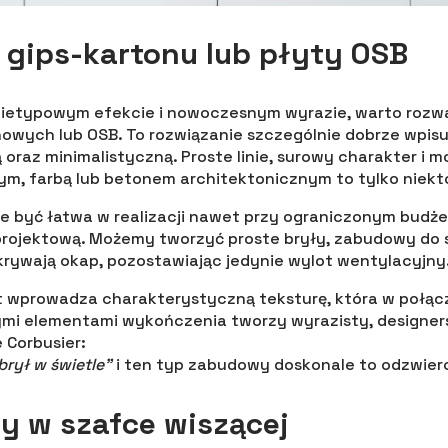
gips-kartonu lub płyty OSB
nietypowym efekcie i nowoczesnym wyrazie, warto roz
owych lub OSB. To rozwiązanie szczególnie dobrze wpisuj
ą oraz minimalistyczną. Proste linie, surowy charakter i 
m, farbą lub betonem architektonicznym to tylko niektór
 być łatwa w realizacji nawet przy ograniczonym budże
rojektową. Możemy tworzyć proste bryły, zabudowy do su
krywają okap, pozostawiając jedynie wylot wentylacyjny
t wprowadza charakterystyczną teksturę, która w połąc
mi elementami wykończenia tworzy wyrazisty, designers
 Corbusier:
brył w świetle”
i ten typ zabudowy doskonale to odzwierc
y w szafce wiszącej