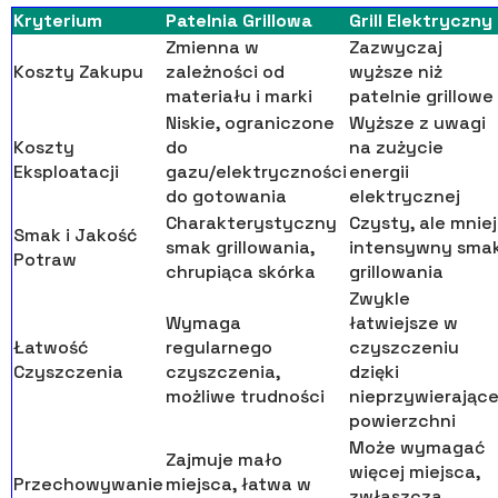
Kryterium
Patelnia Grillowa
Grill Elektryczny
Zmienna w
Zazwyczaj
Koszty Zakupu
zależności od
wyższe niż
materiału i marki
patelnie grillowe
Niskie, ograniczone
Wyższe z uwagi
Koszty
do
na zużycie
Eksploatacji
gazu/elektryczności
energii
do gotowania
elektrycznej
Charakterystyczny
Czysty, ale mniej
Smak i Jakość
smak grillowania,
intensywny sma
Potraw
chrupiąca skórka
grillowania
Zwykle
Wymaga
łatwiejsze w
Łatwość
regularnego
czyszczeniu
Czyszczenia
czyszczenia,
dzięki
możliwe trudności
nieprzywierające
powierzchni
Może wymagać
Zajmuje mało
więcej miejsca,
Przechowywanie
miejsca, łatwa w
zwłaszcza