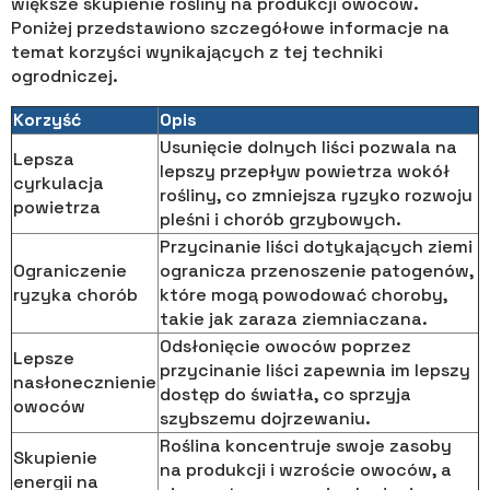
większe skupienie rośliny na produkcji owoców.
Poniżej przedstawiono szczegółowe informacje na
temat korzyści wynikających z tej techniki
ogrodniczej.
Korzyść
Opis
Usunięcie dolnych liści pozwala na
Lepsza
lepszy przepływ powietrza wokół
cyrkulacja
rośliny, co zmniejsza ryzyko rozwoju
powietrza
pleśni i chorób grzybowych.
Przycinanie liści dotykających ziemi
Ograniczenie
ogranicza przenoszenie patogenów,
ryzyka chorób
które mogą powodować choroby,
takie jak zaraza ziemniaczana.
Odsłonięcie owoców poprzez
Lepsze
przycinanie liści zapewnia im lepszy
nasłonecznienie
dostęp do światła, co sprzyja
owoców
szybszemu dojrzewaniu.
Roślina koncentruje swoje zasoby
Skupienie
na produkcji i wzroście owoców, a
energii na