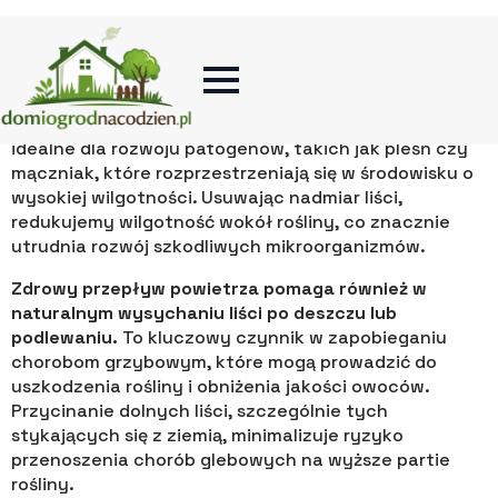
powietrza
Przycinanie liści pomidorów odgrywa kluczową rolę w
poprawie przepływu powietrza między łodygami i
liśćmi. Gęsta masa liściowa może tworzyć warunki
idealne dla rozwoju patogenów, takich jak pleśń czy
mączniak, które rozprzestrzeniają się w środowisku o
wysokiej wilgotności. Usuwając nadmiar liści,
redukujemy wilgotność wokół rośliny, co znacznie
utrudnia rozwój szkodliwych mikroorganizmów.
Zdrowy przepływ powietrza pomaga również w
naturalnym wysychaniu liści po deszczu lub
podlewaniu.
To kluczowy czynnik w zapobieganiu
chorobom grzybowym, które mogą prowadzić do
uszkodzenia rośliny i obniżenia jakości owoców.
Przycinanie dolnych liści, szczególnie tych
stykających się z ziemią, minimalizuje ryzyko
przenoszenia chorób glebowych na wyższe partie
rośliny.