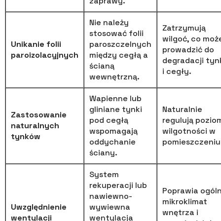
zaprawy.
Nie należy
Zatrzymują
stosować folii
wilgoć, co moż
Unikanie folii
paroszczelnych
prowadzić do
paroizolacyjnych
między cegłą a
degradacji tyn
ścianą
i cegły.
wewnętrzną.
Wapienne lub
gliniane tynki
Naturalnie
Zastosowanie
pod cegłą
regulują pozio
naturalnych
wspomagają
wilgotności w
tynków
oddychanie
pomieszczeniu
ściany.
System
rekuperacji lub
Poprawia ogól
nawiewno-
mikroklimat
Uwzględnienie
wywiewna
wnętrza i
wentylacji
wentylacja