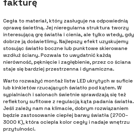
fakturę
Cegła to materiał, który zasługuje na odpowiednią
oprawę świetlną. Jej nieregularna struktura tworzy
interesującą grę światła i cienia, ale tylko wtedy, gdy
dobrze ją doświetlimy. Najlepszy efekt uzyskujemy
stosując światło boczne lub punktowe skierowane
wzdłuż ściany. Pozwala to uwydatnić każdą
nierówność, pęknięcie i zagłębienie, przez co ściana
staje się bardziej przestrzenna i dynamiczna.
Warto rozważyć montaż listw LED ukrytych w suficie
lub kinkietów rzucających światło pod kątem. W
sypialniach i salonach świetnie sprawdzają się też
reflektory sufitowe z regulacją kąta padania światła.
Jeśli zależy nam na klimacie, dobrym rozwiązaniem
będzie zastosowanie ciepłej barwy światła (2700–
3000 K), która ociepla kolor cegły i nadaje wnętrzu
przytulności.