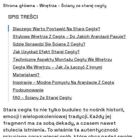
Strona główna
-
Wnętrza
-
Ściany ze starej cegły
SPIS TREŚCI
Dlaczego Warto Postawić Na Starą Cegłę?
Stylowe Wnętrza Z Cegłą – Do Jakich Aranżacji Pasuje?
Gdzie Sprawdzi Się Ściana Z Cegły?
Jak Uzyskać Efekt Starej Cegły?
Techniczne Aspekty Montażu Cegły We Wnętrzu
Cegła We Wnętrzu – Jak Ją Łączyć Z Innymi
Materiałami?
Inspiracje – Modne Pomysły Na Aranżacje Z Cegłą
Podsumowanie
FAQ – Ściany Ze Starej Cegły
Stara cegła to nie tylko budulec to nośnik historii,
emocji i wielopokoleniowej tradycji. Każdy jej
fragment ma za sobą dekady, a czasem nawet
stulecia istnienia. To właśnie ta autentyczność
przyciąga coraz więcej osób, które chcą nadać swoim