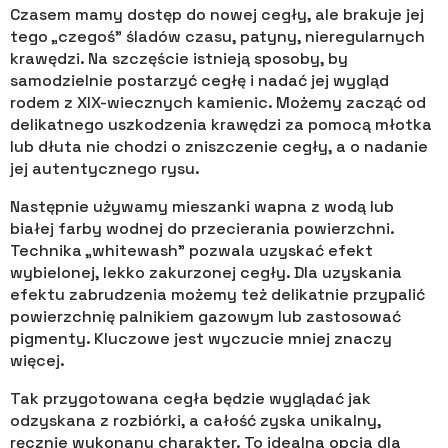
Czasem mamy dostęp do nowej cegły, ale brakuje jej
tego „czegoś” śladów czasu, patyny, nieregularnych
krawędzi. Na szczęście istnieją sposoby, by
samodzielnie postarzyć cegłę i nadać jej wygląd
rodem z XIX-wiecznych kamienic. Możemy zacząć od
delikatnego uszkodzenia krawędzi za pomocą młotka
lub dłuta nie chodzi o zniszczenie cegły, a o nadanie
jej autentycznego rysu.
Następnie używamy mieszanki wapna z wodą lub
białej farby wodnej do przecierania powierzchni.
Technika „whitewash” pozwala uzyskać efekt
wybielonej, lekko zakurzonej cegły. Dla uzyskania
efektu zabrudzenia możemy też delikatnie przypalić
powierzchnię palnikiem gazowym lub zastosować
pigmenty. Kluczowe jest wyczucie mniej znaczy
więcej.
Tak przygotowana cegła będzie wyglądać jak
odzyskana z rozbiórki, a całość zyska unikalny,
ręcznie wykonany charakter. To idealna opcja dla