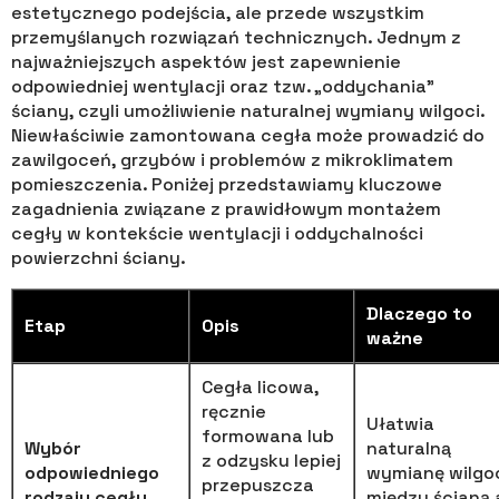
estetycznego podejścia, ale przede wszystkim
przemyślanych rozwiązań technicznych. Jednym z
najważniejszych aspektów jest zapewnienie
odpowiedniej wentylacji oraz tzw. „oddychania”
ściany, czyli umożliwienie naturalnej wymiany wilgoci.
Niewłaściwie zamontowana cegła może prowadzić do
zawilgoceń, grzybów i problemów z mikroklimatem
pomieszczenia. Poniżej przedstawiamy kluczowe
zagadnienia związane z prawidłowym montażem
cegły w kontekście wentylacji i oddychalności
powierzchni ściany.
Dlaczego to
Etap
Opis
ważne
Cegła licowa,
ręcznie
Ułatwia
formowana lub
Wybór
naturalną
z odzysku lepiej
odpowiedniego
wymianę wilgo
przepuszcza
rodzaju cegły
między ścianą 