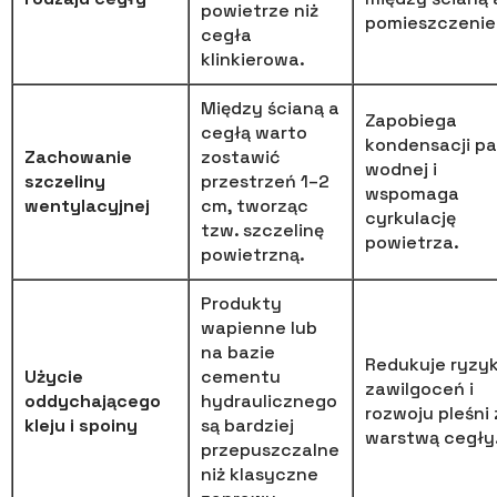
powietrze niż
pomieszczenie
cegła
klinkierowa.
Między ścianą a
Zapobiega
cegłą warto
kondensacji pa
Zachowanie
zostawić
wodnej i
szczeliny
przestrzeń 1–2
wspomaga
wentylacyjnej
cm, tworząc
cyrkulację
tzw. szczelinę
powietrza.
powietrzną.
Produkty
wapienne lub
na bazie
Redukuje ryzy
Użycie
cementu
zawilgoceń i
oddychającego
hydraulicznego
rozwoju pleśni
kleju i spoiny
są bardziej
warstwą cegły
przepuszczalne
niż klasyczne