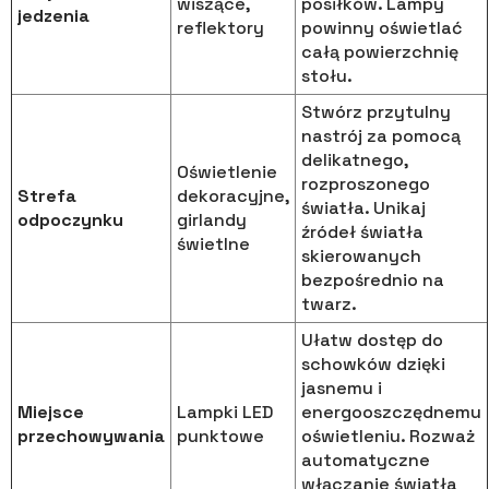
wiszące,
posiłków. Lampy
jedzenia
reflektory
powinny oświetlać
całą powierzchnię
stołu.
Stwórz przytulny
nastrój za pomocą
delikatnego,
Oświetlenie
rozproszonego
Strefa
dekoracyjne,
światła. Unikaj
odpoczynku
girlandy
źródeł światła
świetlne
skierowanych
bezpośrednio na
twarz.
Ułatw dostęp do
schowków dzięki
jasnemu i
Miejsce
Lampki LED
energooszczędnemu
przechowywania
punktowe
oświetleniu. Rozważ
automatyczne
włączanie światła