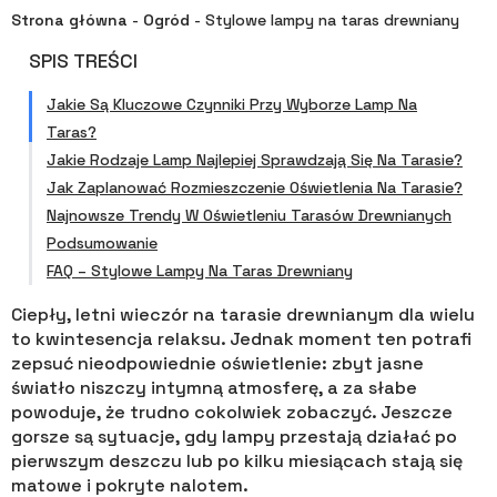
Strona główna
-
Ogród
-
Stylowe lampy na taras drewniany
SPIS TREŚCI
Jakie Są Kluczowe Czynniki Przy Wyborze Lamp Na
Taras?
Jakie Rodzaje Lamp Najlepiej Sprawdzają Się Na Tarasie?
Jak Zaplanować Rozmieszczenie Oświetlenia Na Tarasie?
Najnowsze Trendy W Oświetleniu Tarasów Drewnianych
Podsumowanie
FAQ – Stylowe Lampy Na Taras Drewniany
Ciepły, letni wieczór na tarasie drewnianym dla wielu
to kwintesencja relaksu. Jednak moment ten potrafi
zepsuć nieodpowiednie oświetlenie: zbyt jasne
światło niszczy intymną atmosferę, a za słabe
powoduje, że trudno cokolwiek zobaczyć. Jeszcze
gorsze są sytuacje, gdy lampy przestają działać po
pierwszym deszczu lub po kilku miesiącach stają się
matowe i pokryte nalotem.