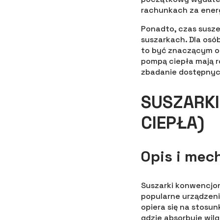
rachunkach za energ
Ponadto, czas susze
suszarkach. Dla osób
to być znaczącym og
pompą ciepła mają r
zbadanie dostępnyc
SUSZARK
CIEPŁA)
Opis i mec
Suszarki konwencjon
popularne urządzeni
opiera się na stos
gdzie absorbuje wil