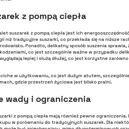
zarek z pompą ciepła
let suszarek z pompą ciepła jest ich energooszczędnoś
ii niż tradycyjne suszarki, co przekłada się na niższe rac
odowisko. Ponadto, delikatny sposób suszenia sprawia, ż
kodzeniami, co jest szczególnie ważne w przypadku deli
yglądają lepiej i służą dłużej, co jest korzystne zarówno d
e ciche w użytkowaniu, co jest dużym atutem, szczególn
ach, gdzie przestrzeń życiowa jest blisko pralni.
e wady i ograniczenia
uszarki z pompą ciepła mają również pewne ograniczenia.
akupu w porównaniu do tradycyjnych suszarek. Dla niek
 może być zniechęcający, mimo długoterminowych osz