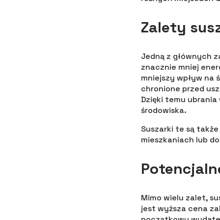
Zalety sus
Jedną z głównych za
znacznie mniej energ
mniejszy wpływ na śr
chronione przed usz
Dzięki temu ubrania w
środowiska.
Suszarki te są takż
mieszkaniach lub dom
Potencjaln
Mimo wielu zalet, s
jest wyższa cena z
początkowy wydatek