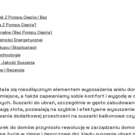
k Z Pompą Ciepła I Bez
a Z Pompą Ciepła?
onalne (bez Pompy Ciepła)
wności Energetycznej
upu I Eksploatacji
Technologie
I Jakość Suszenia
w I Recenzje
tała się nieodłącznym elementem wyposażenia wielu domó
 miejsce, a także zapewniamy sobie komfort i wygodę w
ch. Suszarki do ubrań, szczególnie w gęsto zabudowan
wagę złota, pozwalają na szybkie i efektywne wysuszenie
ania dodatkowej przestrzeni na suszarki balkonowe czy 
rek do domów przyniosło rewolucję w zarządzaniu dom
one życie w zimne i deszczowe dni, kiedy suszenie ubrań 