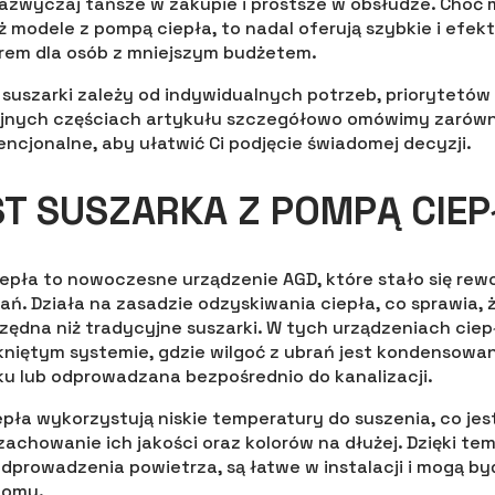
azwyczaj tańsze w zakupie i prostsze w obsłudze. Choć 
 modele z pompą ciepła, to nadal oferują szybkie i efek
em dla osób z mniejszym budżetem.
suszarki zależy od indywidualnych potrzeb, priorytetów
ejnych częściach artykułu szczegółowo omówimy zarówn
wencjonalne, aby ułatwić Ci podjęcie świadomej decyzji.
T SUSZARKA Z POMPĄ CIEP
epła to nowoczesne urządzenie AGD, które stało się rewo
rań. Działa na zasadzie odzyskiwania ciepła, co sprawia, 
zędna niż tradycyjne suszarki. W tych urządzeniach ciep
iętym systemie, gdzie wilgoć z ubrań jest kondensowan
u lub odprowadzana bezpośrednio do kanalizacji.
pła wykorzystują niskie temperatury do suszenia, co jest
zachowanie ich jakości oraz kolorów na dłużej. Dzięki te
prowadzenia powietrza, są łatwe w instalacji i mogą b
domu.