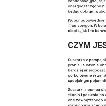
kondensacyjne, są z
energooszczędne niż
będąc dobrym wybor
Wybór odpowiedniej 
finansowych. W kol
ciepła, jak i te kon
CZYM JES
Suszarka z pompą ci
prania i suszenia ub
bardziej energooszc
cyrkulowane w zamkn
specjalnym pojemnik
Suszarki z pompą cie
tkanin i pozwala na 
one zewnętrznego od
różnych miejscach 