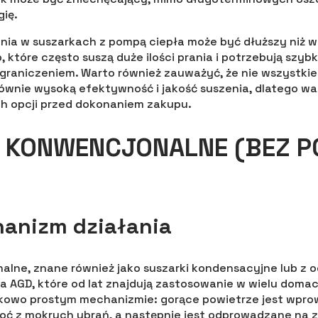
ię.
nia w suszarkach z pompą ciepła może być dłuższy niż 
, które często suszą duże ilości prania i potrzebują szy
raniczeniem. Warto również zauważyć, że nie wszystkie
ównie wysoką efektywność i jakość suszenia, dlatego wa
h opcji przed dokonaniem zakupu.
I KONWENCJONALNE (BEZ 
hanizm działania
alne, znane również jako suszarki kondensacyjne lub z 
a AGD, które od lat znajdują zastosowanie w wielu domach
unkowo prostym mechanizmie: gorące powietrze jest wpr
goć z mokrych ubrań, a następnie jest odprowadzane na 