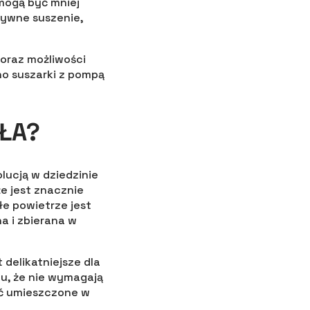
mogą być mniej
tywne suszenie,
 oraz możliwości
o suszarki z pompą
ŁA?
lucją w dziedzinie
że jest znacznie
łe powietrze jest
a i zbierana w
 delikatniejsze dla
mu, że nie wymagają
yć umieszczone w