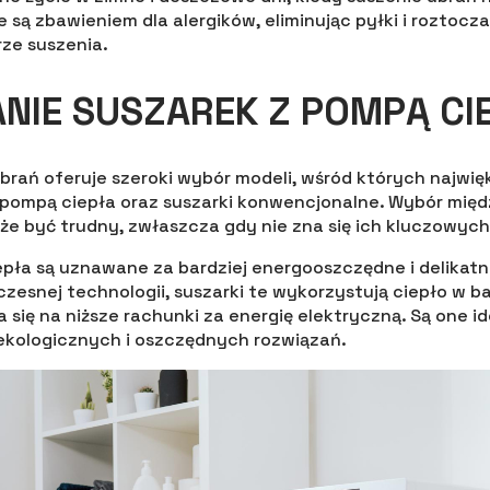
e są zbawieniem dla alergików, eliminując pyłki i roztocza
ze suszenia.
IE SUSZAREK Z POMPĄ CIE
brań oferuje szeroki wybór modeli, wśród których najwię
 z pompą ciepła oraz suszarki konwencjonalne. Wybór mi
e być trudny, zwłaszcza gdy nie zna się ich kluczowych r
pła są uznawane za bardziej energooszczędne i delikatne
esnej technologii, suszarki te wykorzystują ciepło w b
a się na niższe rachunki za energię elektryczną. Są one 
 ekologicznych i oszczędnych rozwiązań.