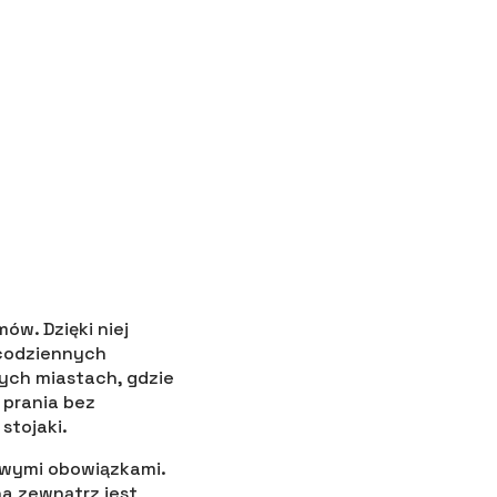
w. Dzięki niej
 codziennych
ych miastach, gdzie
 prania bez
stojaki.
owymi obowiązkami.
na zewnątrz jest