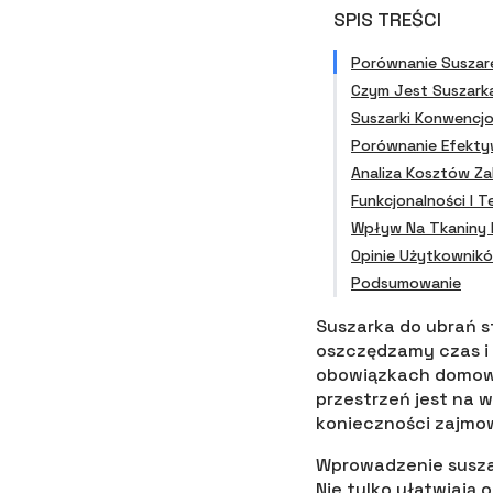
SPIS TREŚCI
Porównanie Suszare
Czym Jest Suszark
Suszarki Konwencj
Porównanie Efekty
Analiza Kosztów Zak
Funkcjonalności I 
Wpływ Na Tkaniny 
Opinie Użytkownikó
Podsumowanie
Suszarka do ubrań s
oszczędzamy czas i
obowiązkach domowy
przestrzeń jest na 
konieczności zajmow
Wprowadzenie susza
Nie tylko ułatwiają 