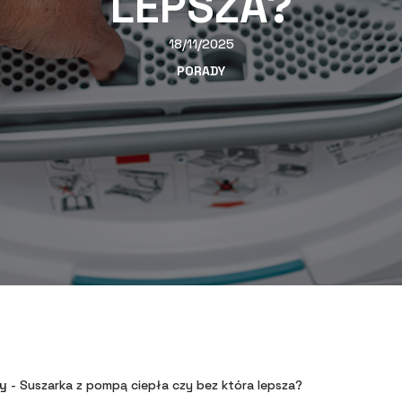
LEPSZA?
18/11/2025
PORADY
y
-
Suszarka z pompą ciepła czy bez która lepsza?