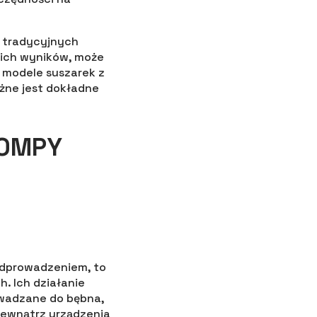
w tradycyjnych
bkich wyników, może
 modele suszarek z
żne jest dokładne
POMPY
odprowadzeniem, to
. Ich działanie
owadzane do bębna,
zewnątrz urządzenia