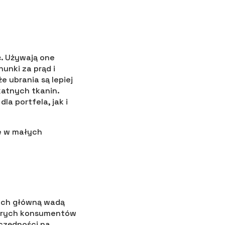
ć. Używają one
hunki za prąd i
e ubrania są lepiej
katnych tkanin.
la portfela, jak i
ie w małych
 Ich główną wadą
tórych konsumentów
czędności na