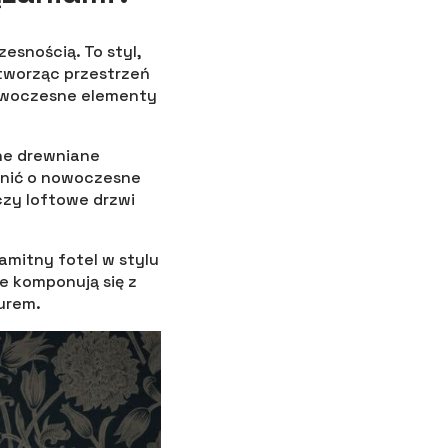
esnością. To styl,
tworząc przestrzeń
nowoczesne elementy
dne drewniane
ełnić o nowoczesne
czy loftowe drzwi
mitny fotel w stylu
ie komponują się z
urem.