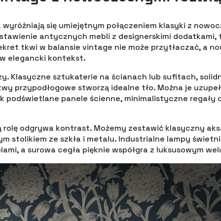
 wyróżniają się umiejętnym połączeniem klasyki z nowocz
stawienie antycznych mebli z designerskimi dodatkami, 
ekret tkwi w balansie vintage nie może przytłaczać, a 
w elegancki kontekst.
y. Klasyczne sztukaterie na ścianach lub sufitach, soli
istwy przypodłogowe stworzą idealne tło. Można je uzup
jak podświetlane panele ścienne, minimalistyczne regały 
rolę odgrywa kontrast. Możemy zestawić klasyczny aksa
m stolikiem ze szkła i metalu. Industrialne lampy świetn
lami, a surowa cegła pięknie współgra z luksusowym wel