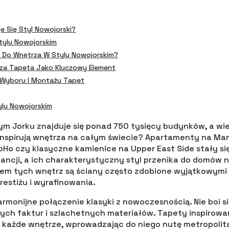
e Się Styl Nowojorski?
tylu Nowojorskim
 Do Wnętrza W Stylu Nowojorskim?
rza Tapeta Jako Kluczowy Element
Wyboru I Montażu Tapet
ylu Nowojorskim
ym Jorku znajduje się ponad 750 tysięcy budynków, a wiel
 inspirują wnętrza na całym świecie? Apartamenty na Ma
oHo czy klasyczne kamienice na Upper East Side stały s
ncji, a ich charakterystyczny styl przenika do domów n
m tych wnętrz są ściany często zdobione wyjątkowymi 
restiżu i wyrafinowania.
harmonijne połączenie klasyki z nowoczesnością. Nie boi 
ych faktur i szlachetnych materiałów. Tapety inspirow
 każde wnętrze, wprowadzając do niego nutę metropolit