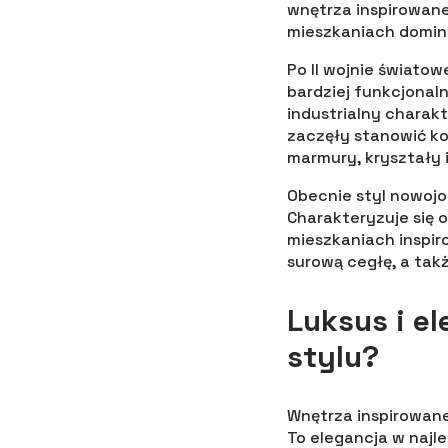
wnętrza inspirowane
mieszkaniach domin
Po II wojnie świato
bardziej funkcjonal
industrialny charak
zaczęły stanowić ko
marmury, kryształy 
Obecnie styl nowojo
Charakteryzuje się 
mieszkaniach inspir
surową cegłę, a tak
Luksus i e
stylu?
Wnętrza inspirowane
To elegancja w najl