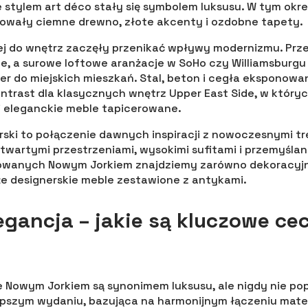
 stylem art déco stały się symbolem luksusu. W tym okre
owały ciemne drewno, złote akcenty i ozdobne tapety.
wej do wnętrz zaczęły przenikać wpływy modernizmu. Prze
ne, a surowe loftowe aranżacje w SoHo czy Williamsburg
ter do miejskich mieszkań. Stal, beton i cegła eksponow
ntrast dla klasycznych wnętrz Upper East Side, w któr
i eleganckie meble tapicerowane.
rski to połączenie dawnych inspiracji z nowoczesnymi t
otwartymi przestrzeniami, wysokimi sufitami i przemyśla
owanych Nowym Jorkiem znajdziemy zarówno dekoracyjne 
że designerskie meble zestawione z antykami.
legancja – jakie są kluczowe ce
 Nowym Jorkiem są synonimem luksusu, ale nigdy nie po
epszym wydaniu, bazująca na harmonijnym łączeniu materi