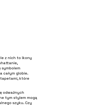
e z nich to ikony
nhattanie,
ię symbolem
a całym globie.
tapetami, które
się odważnych
ane tym stylem mogą
alnego szyku. Czy