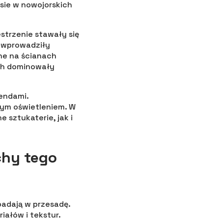
sie w nowojorskich
strzenie stawały się
u wprowadziły
ane na ścianach
ych dominowały
rendami.
nym oświetleniem. W
sztukaterie, jak i
chy tego
padają w przesadę.
ałów i tekstur.