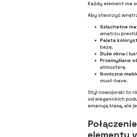
Każdy element ma sw
Aby stworzyć wnętrz
Szlachetne mat
wnętrzu presti
Paleta kolorys
bazę.
Duże okna i lus
Przemyślane oś
atmosferę.
Ikoniczne mebl
must-have.
Styl nowojorski to 
od eleganckich podu
emanują klasą, ale 
Połączenie
elementy 