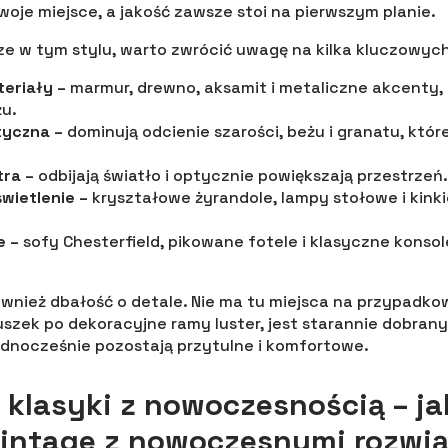
oje miejsce, a jakość zawsze stoi na pierwszym planie.
e w tym stylu, warto zwrócić uwagę na kilka kluczowyc
eriały –
marmur, drewno, aksamit i metaliczne akcenty, 
żu.
tyczna –
dominują odcienie szarości, beżu i granatu, któ
tra –
odbijają światło i optycznie powiększają przestrzeń.
wietlenie –
kryształowe żyrandole, lampy stołowe i kink
e –
sofy Chesterfield, pikowane fotele i klasyczne konsol
również dbałość o detale. Nie ma tu miejsca na przypadk
szek po dekoracyjne ramy luster, jest starannie dobrany
jednocześnie pozostają przytulne i komfortowe.
 klasyki z nowoczesnością – ja
vintage z nowoczesnymi rozwi