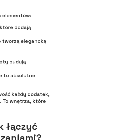
h elementów:
które dodają
re tworzą elegancką
iety budują
e to absolutne
owość każdy dodatek,
. To wnętrza, które
k łączyć
ązaniami?