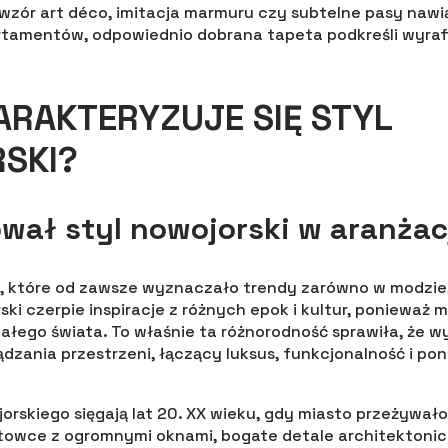
 wzór art déco, imitacja marmuru czy subtelne pasy nawi
tamentów, odpowiednio dobrana tapeta podkreśli wyra
RAKTERYZUJE SIĘ STYL
SKI?
wał styl nowojorski w aranżac
, które od zawsze wyznaczało trendy zarówno w modzie, j
ski czerpie inspiracje z różnych epok i kultur, ponieważ
całego świata. To właśnie ta różnorodność sprawiła, że wy
ądzania przestrzeni, łączący luksus, funkcjonalność i p
jorskiego sięgają lat 20. XX wieku, gdy miasto przeżywa
owce z ogromnymi oknami, bogate detale architektonic