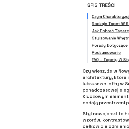
SPIS TREŚCI
Czym Charakteryzuj
Rodzaje Tapet W S
Jak Dobrać Tapetę
Stylizowanie Wnęt
Porady Dotyczące 
Podsumowanie
FAQ – Tapety W St
Czy wiesz, że w Now
architektury, które
luksusowe lofty w S
ponadczasowej elega
Kluczowym elemente
dodają przestrzeni p
Styl nowojorski to 
wzorów, kontrastow
całkowicie odmienić