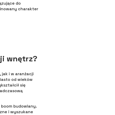
ązujące do
finowany charakter
ji wnętrz?
ak i w aranżacji
 miasto od wieków
kształcił się
onadczasową
ło boom budowlany.
zne i wyszukane