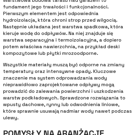
Warstwowa budowa tarasu nad garażem to
fundament jego trwałości i funkcjonalności.
Pierwszym elementem jest odpowiednia
hydroizolacja, która chroni strop przed wilgocią.
Następnie układana jest warstwa spadkowa, która
kieruje wodę do odpływów. Na niej znajduje się
warstwa separacyjna i termoizolacyjna, a dopiero
potem właściwa nawierzchnia, na przykład deski
kompozytowe lub płytki mrozoodporne.
Wszystkie materiały muszą być odporne na zmiany
temperatury oraz intensywne opady. Kluczowe
znaczenie ma system odprowadzania wody
nieprawidłowo zaprojektowane odpływy mogą
prowadzić do zalewania powierzchni i uszkodzenia
warstw podkładowych. Sprawdzone rozwiązania to
wpusty dachowe, rynny lub odwodnienia liniowe,
które sprawnie usuwają nadmiar wody nawet podczas
ulewy.
POMYSŁY NA ARANŻACJĘ