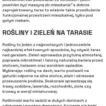
powinien być maszyną do mieszkania”
a dobrze
zaprojektowany taras to właśnie takie przedłużenie
funkcjonalnej przestrzeni mieszkalnej, tylko pod
gołym niebem.
ROŚLINY I ZIELEŃ NA TARASIE
Rośliny to jeden z najprostszych i jednocześnie
najbardziej efektownych sposobów, by ożywić taras
nad garażem. Zieleń wprowadza przytulną atmosferę,
poprawia mikroklimat i tworzy naturalną barierę przed
słońcem, hałasem oraz wzrokiem sąsiadów.
Wybierając rośliny na dach, warto postawić na
gatunki odporne na silne słońce, wiatr i okresowe
przesuszenie podłoża. Doskonale sprawdzają się
trawy ozdobne, lawenda, rozchodniki, zioła czy
krzewy w wersji miniaturowej.
Roślinność warto sadzić w dużych donicach z
odpływem i warstwą drenażową. Korzenie nie będą