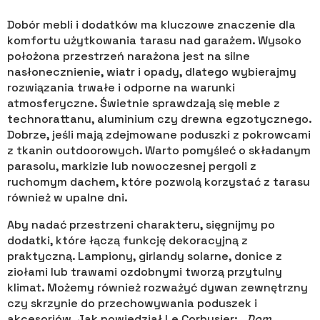
Dobór mebli i dodatków ma kluczowe znaczenie dla
komfortu użytkowania tarasu nad garażem. Wysoko
położona przestrzeń narażona jest na silne
nasłonecznienie, wiatr i opady, dlatego wybierajmy
rozwiązania trwałe i odporne na warunki
atmosferyczne. Świetnie sprawdzają się meble z
technorattanu, aluminium czy drewna egzotycznego.
Dobrze, jeśli mają zdejmowane poduszki z pokrowcami
z tkanin outdoorowych. Warto pomyśleć o składanym
parasolu, markizie lub nowoczesnej pergoli z
ruchomym dachem, które pozwolą korzystać z tarasu
również w upalne dni.
Aby nadać przestrzeni charakteru, sięgnijmy po
dodatki, które łączą funkcję dekoracyjną z
praktyczną. Lampiony, girlandy solarne, donice z
ziołami lub trawami ozdobnymi tworzą przytulny
klimat. Możemy również rozważyć dywan zewnętrzny
czy skrzynie do przechowywania poduszek i
akcesoriów. Jak powiedział Le Corbusier:
„Dom