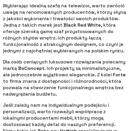
Wybierając idealną szafę na telewizor, warto zwrócić
uwagę na renomowanych producentów, którzy słyną
z jakości wykonania i trwałości swoich produktów.
Jedną z takich marek jest
Black Red White
, która
oferuje szeroką gamę szaf przystosowanych do
różnych stylów wnętrz. Ich produkty łączą
funkcjonalność z atrakcyjnym designem, co czyni je
jednymi z najchętniej wybieranych na polskim rynku.
Dla osób ceniących luksusowe rozwiązania polecamy
markę
BoConcept
. Ich projekty są minimalistyczne,
ale jednocześnie wyjątkowo eleganckie. Z kolei
Forte
to firma znana z dostępności i różnorodności, która
pozwala na stworzenie funkcjonalnego wnętrza bez
nadwyrężania budżetu.
Jeśli zależy nam na indywidualnym podejściu i
personalizacji, warto rozważyć współpracę z
lokalnymi producentami mebli, którzy mogą
dostosować każdy detal do naszych preferencji.
Firmy takie jak
Peka
czy
Hettich
specjalizują się w