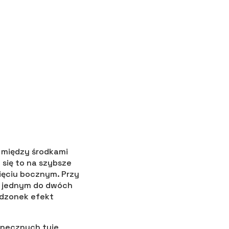
ć między środkami
się to na szybsze
ięciu bocznym. Przy
o jednym do dwóch
adzonek efekt
onecznych tuje