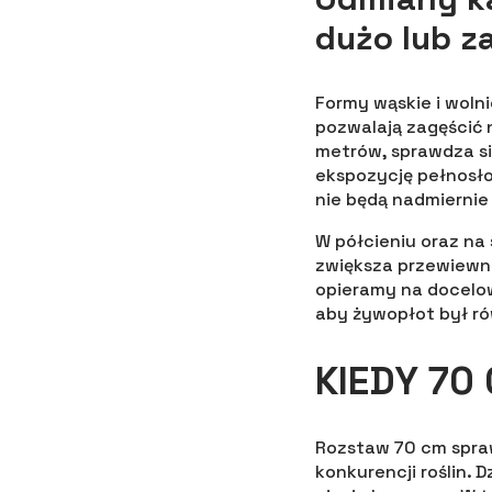
dużo lub z
Formy wąskie i woln
pozwalają zagęścić
metrów, sprawdza się
ekspozycję pełnosłon
nie będą nadmierni
W półcieniu oraz na
zwiększa przewiewno
opieramy na docelow
aby żywopłot był ró
KIEDY 70
Rozstaw 70 cm spraw
konkurencji roślin. 