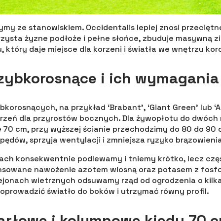
my ze stanowiskiem. Occidentalis lepiej znosi przeciętne
orzysta żyzne podłoże i pełne słońce, zbuduje masywną z
 który daje miejsce dla korzeni i światła we wnętrzu kor
zybkorosnące i ich wymagania
korosnących, na przykład ‘Brabant’, ‘Giant Green’ lub ‘Atr
rzeń dla przyrostów bocznych. Dla żywopłotu do dwóch
70 cm, przy wyższej ścianie przechodzimy do 80 do 90 
 pędów, sprzyja wentylacji i zmniejsza ryzyko brązowieni
ch konsekwentnie podlewamy i tniemy krótko, lecz częś
ansowane nawożenie azotem wiosną oraz potasem z fosfo
 rejonach wietrznych odsuwamy rząd od ogrodzenia o kilk
prowadzić światło do boków i utrzymać równy profil.
rłowe i kolumnowe kiedy 70 c