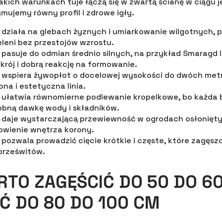
akich warunkach tuje łączą się w zwartą ścianę w ciągu
mujemy równy profil i zdrowe igły.
działa na glebach żyznych i umiarkowanie wilgotnych, p
eleni bez przestojów wzrostu.
pasuje do odmian średnio silnych, na przykład Smaragd 
krój i dobrą reakcję na formowanie.
wspiera żywopłot o docelowej wysokości do dwóch met
ona i estetyczna linia.
ułatwia równomierne podlewanie kropelkowe, bo każda 
bną dawkę wody i składników.
daje wystarczającą przewiewność w ogrodach osłoniętyc
owienie wnętrza korony.
pozwala prowadzić cięcie krótkie i częste, które zagęsz
prześwitów.
RTO ZAGĘŚCIĆ DO 50 DO 6
Ć DO 80 DO 100 CM