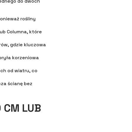
 jednego do dwóch
onieważ rośliny
lub Columna, które
rów, gdzie kluczowa
bryła korzeniowa
h od wiatru, co
cza ścianę bez
0 CM LUB