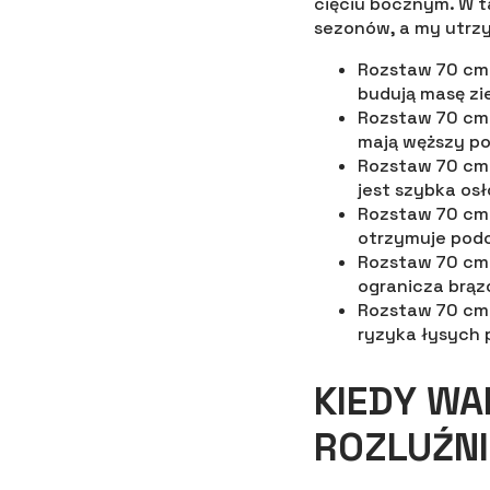
cięciu bocznym. W t
sezonów, a my utrzy
Rozstaw 70 cm 
budują masę zi
Rozstaw 70 cm 
mają węższy po
Rozstaw 70 cm 
jest szybka osł
Rozstaw 70 cm 
otrzymuje podo
Rozstaw 70 cm 
ogranicza brąz
Rozstaw 70 cm 
ryzyka łysych 
KIEDY WA
ROZLUŹNI