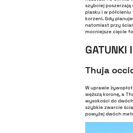
szybciej poszerzają
piasku i w półcieniu
korzeni. Gdy planuj
natomiast przy ścia
mocniejsze cięcie f
GATUNKI 
Thuja occi
W uprawie żywopłoto
węższą koronę, a Thu
wysokości do dwóch
szybkie zwarcie ścia
powyżej dwóch metr