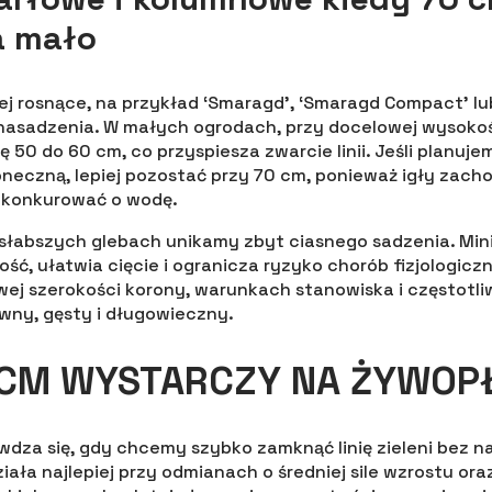
a mało
iej rosnące, na przykład ‘Smaragd’, ‘Smaragd Compact’ lu
 nasadzenia. W małych ogrodach, przy docelowej wysoko
 50 do 60 cm, co przyspiesza zwarcie linii. Jeśli planuje
eczną, lepiej pozostać przy 70 cm, ponieważ igły zachow
e konkurować o wodę.
 słabszych glebach unikamy zbyt ciasnego sadzenia. Mi
ść, ułatwia cięcie i ogranicza ryzyko chorób fizjologicz
ej szerokości korony, warunkach stanowiska i częstotli
wny, gęsty i długowieczny.
 CM WYSTARCZY NA ŻYWOP
dza się, gdy chcemy szybko zamknąć linię zieleni bez n
Działa najlepiej przy odmianach o średniej sile wzrostu or