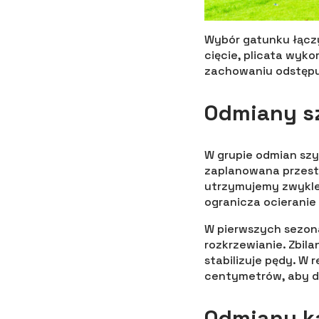
Wybór gatunku łączy
cięcie, plicata wyk
zachowaniu odstępu,
Odmiany s
W grupie odmian szyb
zaplanowana przest
utrzymujemy zwykle 
ogranicza ocieranie
W pierwszych sezona
rozkrzewianie. Zbil
stabilizuje pędy. W
centymetrów, aby do
Odmiany ka