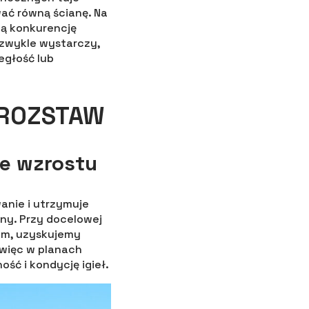
wać równą ścianę. Na
szą konkurencję
 zwykle wystarczy,
egłość lub
 ROZSTAW
ce wzrostu
anie i utrzymuje
zny. Przy docelowej
cm, uzyskujemy
, więc w planach
ć i kondycję igieł.