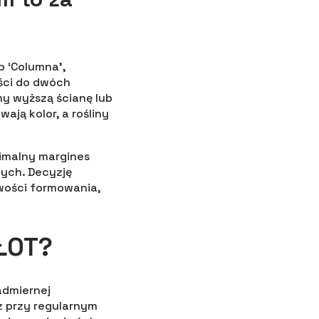
b ‘Columna’,
ści do dwóch
my wyższą ścianę lub
ają kolor, a rośliny
nimalny margines
nych. Decyzję
wości formowania,
ŁOT?
admiernej
az przy regularnym