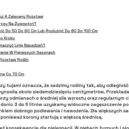
Tui A Zalecany Rozstaw
rczy Na Żywopłot?
cić Do 50 Do 60 Cm Lub Rozluźnić Do 80 Do 100 Cm
Po Kroku
naczyć Linię Nasadzeń?
żenie W Pierwszych Sezonach
 Rozstaw Roślin
one Co 70 Cm
y tujami oznacza, że sadzimy rośliny tak, aby odległoś
ynosiła około siedemdziesięciu centymetrów. Przekłada 
rzy odmianach o średniej sile wzrostu oraz regularnym c
 donic 3 do 5 litrów uzyskamy widoczne zagęszczenie p
nkiem dobrego podlewania i nawożenia. Dla większych s
, ponieważ korony startują z większą średnicą.
ż konsekwencje dla pielęgnacji. W glebach żyznych i sł