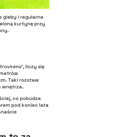
 gleby i regularne
ieloną kurtynę przy
ony.
ovirens’, liczy się
 metrów
cm. Taki rozstaw
a wnętrza.
ciej, co pobudza
rem pod koniec lata
anaście
m to za