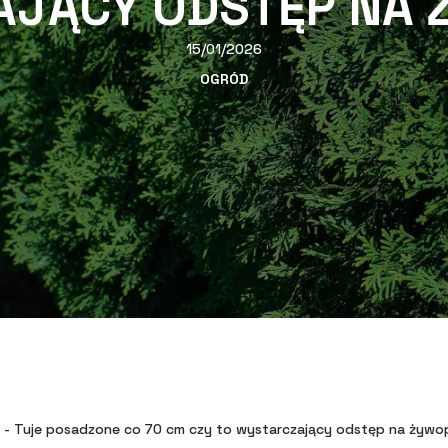
AJĄCY ODSTĘP NA 
15/01/2026
OGRÓD
-
Tuje posadzone co 70 cm czy to wystarczający odstęp na żywo