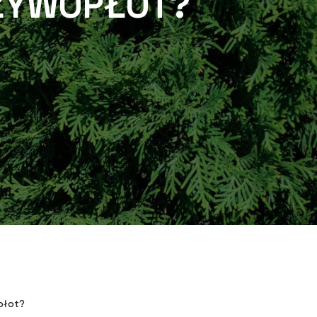
ŻYWOPŁOT?
płot?