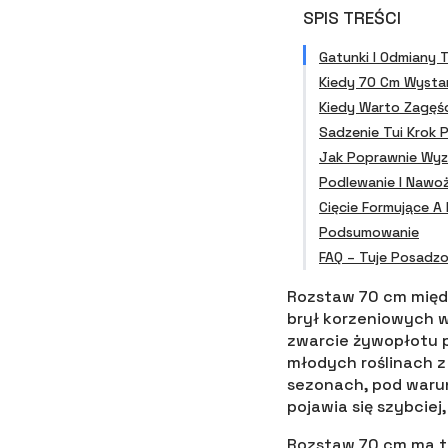
SPIS TREŚCI
Gatunki I Odmiany 
Kiedy 70 Cm Wysta
Kiedy Warto Zagęś
Sadzenie Tui Krok 
Jak Poprawnie Wyz
Podlewanie I Nawo
Cięcie Formujące A
Podsumowanie
FAQ – Tuje Posadz
Rozstaw 70 cm międz
brył korzeniowych w
zwarcie żywopłotu p
młodych roślinach z
sezonach, pod waru
pojawia się szybciej
Rozstaw 70 cm ma te