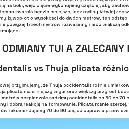
 się na boki, więc cięcie wykonujemy częściej, aby zacho
 tempo zwarcia będzie mniejsze, lecz rośliny łatwiej zno
emy żywopłot o wysokości do dwóch metrów, ten odstęp
nie powyżej trzech metrów rozważamy nieco większą odl
ormujące.
I ODMIANY TUI A ZALECANY
dentalis vs Thuja plicata różni
wej przyjmujemy, że Thuja occidentalis rośnie umiarkow
ja plicata ma silniejszy wigor oraz większy przyrost boc
 metrów bezpiecznie sadzimy occidentalis co 60 do 70 
ny i dobrą reakcję na formowanie. Plicata rośnie szerzej
ów rekomendujemy 70 do 90 cm, co poprawia przewiewnoś