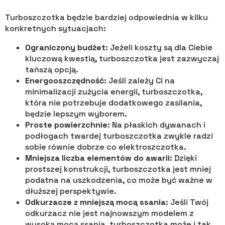
Turboszczotka będzie bardziej odpowiednia w kilku
konkretnych sytuacjach:
Ograniczony budżet
: Jeżeli koszty są dla Ciebie
kluczową kwestią, turboszczotka jest zazwyczaj
tańszą opcją.
Energooszczędność
: Jeśli zależy Ci na
minimalizacji zużycia energii, turboszczotka,
która nie potrzebuje dodatkowego zasilania,
będzie lepszym wyborem.
Proste powierzchnie
: Na płaskich dywanach i
podłogach twardej turboszczotka zwykle radzi
sobie równie dobrze co elektroszczotka.
Mniejsza liczba elementów do awarii
: Dzięki
prostszej konstrukcji, turboszczotka jest mniej
podatna na uszkodzenia, co może być ważne w
dłuższej perspektywie.
Odkurzacze z mniejszą mocą ssania
: Jeśli Twój
odkurzacz nie jest najnowszym modelem z
wysoką mocą ssania, turboszczotka może i tak