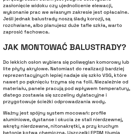
zasłonięcie widoku czy ujednolicenie elewacji,
wykonanie prac we własnym zakresie jest opłacalne.
Jeśli jednak balustrady noszą ślady korozji, są
rozchwiane, albo planujesz duże tafle szkła, warto
zaprosić fachowca.
​JAK MONTOWAĆ BALUSTRADY?
Do lekkich osłon wybiera się poliwęglan komorowy lub
lite płyty akrylowe. Natomiast do realizacji bardziej
reprezentacyjnych lepiej nadaje się szkło VSG, które
nawet po pęknięciu trzyma się na folii. Niezależnie od
materiału, panele pracują pod wpływem temperatury,
dlatego zostawia się szczeliny dylatacyjne i
przygotowuje ścieżki odprowadzania wody.
Ważny jest spójny system mocowań: profile
aluminiowe, dystanse i okucia ze stali nierdzewnej,
wkręty nierdzewne, nitonakrętki, a przy kruchym
betonie kotwa chemiczna. Uszczelki EPDM tłumią