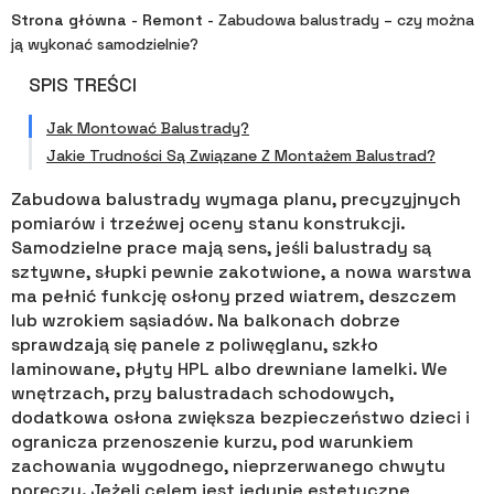
Strona główna
-
Remont
-
​Zabudowa balustrady – czy można
ją wykonać samodzielnie?
SPIS TREŚCI
​Jak Montować Balustrady?
​Jakie Trudności Są Związane Z Montażem Balustrad?
Zabudowa balustrady wymaga planu, precyzyjnych
pomiarów i trzeźwej oceny stanu konstrukcji.
Samodzielne prace mają sens, jeśli balustrady są
sztywne, słupki pewnie zakotwione, a nowa warstwa
ma pełnić funkcję osłony przed wiatrem, deszczem
lub wzrokiem sąsiadów. Na balkonach dobrze
sprawdzają się panele z poliwęglanu, szkło
laminowane, płyty HPL albo drewniane lamelki. We
wnętrzach, przy balustradach schodowych,
dodatkowa osłona zwiększa bezpieczeństwo dzieci i
ogranicza przenoszenie kurzu, pod warunkiem
zachowania wygodnego, nieprzerwanego chwytu
poręczy. Jeżeli celem jest jedynie estetyczne