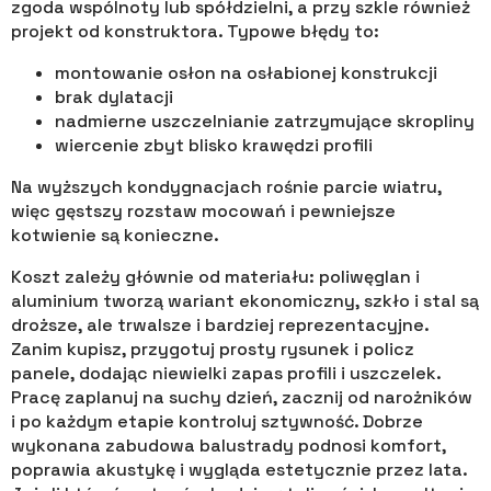
zgoda wspólnoty lub spółdzielni, a przy szkle również
projekt od konstruktora. Typowe błędy to:
montowanie osłon na osłabionej konstrukcji
brak dylatacji
nadmierne uszczelnianie zatrzymujące skropliny
wiercenie zbyt blisko krawędzi profili
Na wyższych kondygnacjach rośnie parcie wiatru,
więc gęstszy rozstaw mocowań i pewniejsze
kotwienie są konieczne.
Koszt zależy głównie od materiału: poliwęglan i
aluminium tworzą wariant ekonomiczny, szkło i stal są
droższe, ale trwalsze i bardziej reprezentacyjne.
Zanim kupisz, przygotuj prosty rysunek i policz
panele, dodając niewielki zapas profili i uszczelek.
Pracę zaplanuj na suchy dzień, zacznij od narożników
i po każdym etapie kontroluj sztywność. Dobrze
wykonana zabudowa balustrady podnosi komfort,
poprawia akustykę i wygląda estetycznie przez lata.