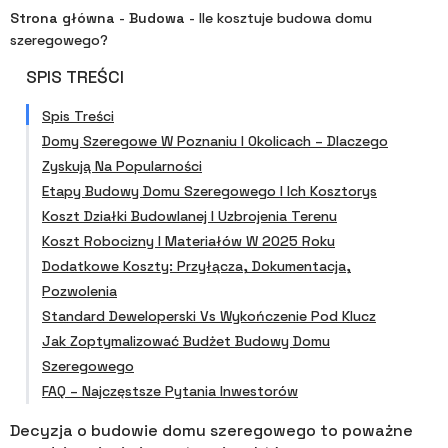
Strona główna
-
Budowa
-
Ile kosztuje budowa domu
szeregowego?
SPIS TREŚCI
Spis Treści
Domy Szeregowe W Poznaniu I Okolicach – Dlaczego
Zyskują Na Popularności
Etapy Budowy Domu Szeregowego I Ich Kosztorys
Koszt Działki Budowlanej I Uzbrojenia Terenu
Koszt Robocizny I Materiałów W 2025 Roku
Dodatkowe Koszty: Przyłącza, Dokumentacja,
Pozwolenia
Standard Deweloperski Vs Wykończenie Pod Klucz
Jak Zoptymalizować Budżet Budowy Domu
Szeregowego
FAQ – Najczęstsze Pytania Inwestorów
Decyzja o budowie domu szeregowego to poważne