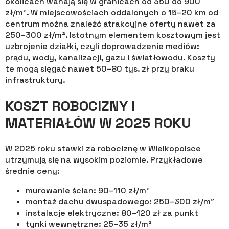
okolicach wahają się w granicach od 350 do 900
zł/m². W miejscowościach oddalonych o 15–20 km od
centrum można znaleźć atrakcyjne oferty nawet za
250–300 zł/m². Istotnym elementem kosztowym jest
uzbrojenie działki, czyli doprowadzenie mediów:
prądu, wody, kanalizacji, gazu i światłowodu. Koszty
te mogą sięgać nawet 50–80 tys. zł przy braku
infrastruktury.
KOSZT ROBOCIZNY I
MATERIAŁÓW W 2025 ROKU
W 2025 roku stawki za robociznę w Wielkopolsce
utrzymują się na wysokim poziomie. Przykładowe
średnie ceny:
murowanie ścian: 90–110 zł/m²
montaż dachu dwuspadowego: 250–300 zł/m²
instalacje elektryczne: 80–120 zł za punkt
tynki wewnętrzne: 25–35 zł/m²