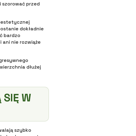
i szorować przed
 estetycznej
zostanie dokładnie
ć bardzo
 ani nie rozwiąże
agresywnego
wierzchnia dłużej
 SIĘ W
walają szybko