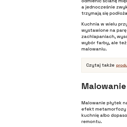
odmienić ścianę mię
a jednocześnie zwykl
trzymają się podłoża
Kuchnia w wielu przy
wystawione na parę 
zachlapaniach, wysok
wybór farby, ale te
malowaniu.
Czytaj także
produ
Malowanie
Malowanie płytek na
efekt metamorfozy j
kuchnię albo dopas
remontu.