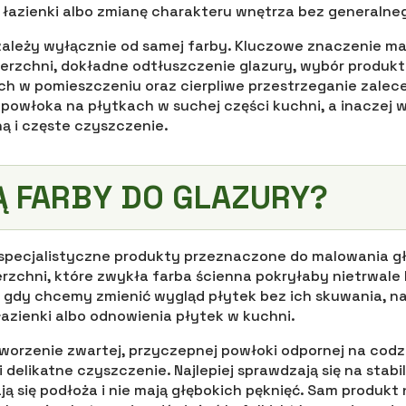
 łazienki albo zmianę charakteru wnętrza bez generalne
zależy wyłącznie od samej farby. Kluczowe znaczenie m
erzchni, dokładne odtłuszczenie glazury, wybór produ
h w pomieszczeniu oraz cierpliwe przestrzeganie zalec
 powłoka na płytkach w suchej części kuchni, a inaczej 
ną i częste czyszczenie.
Ą FARBY DO GLAZURY?
 specjalistyczne produkty przeznaczone do malowania gł
zchni, które zwykła farba ścienna pokryłaby nietrwale 
 gdy chcemy zmienić wygląd płytek bez ich skuwania, n
azienki albo odnowienia płytek w kuchni.
tworzenie zwartej, przyczepnej powłoki odpornej na cod
i delikatne czyszczenie. Najlepiej sprawdzają się na stab
ą się podłoża i nie mają głębokich pęknięć. Sam produkt 