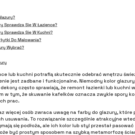
lazury?
ry Sprawdzą Się W Łazience?
ry Sprawdzą Się W Kuchni?
łytki Do Malowania?
zury Wybrać?
zury
ence lub kuchni potrafią skutecznie odebrać wnętrzu świ
nie jest zadbane i funkcjonalne. Niemodny kolor glazury,
dekory często sprawiają, że remont łazienki lub kuchni w
em w tym, że skuwanie kafelków oznacza zwykle spory kosz
ych prac.
az więcej osób zwraca uwagę na farby do glazury, które
ch usuwania. To rozwiązanie szczególnie atrakcyjne wtedy
ymają się podłoża, ale ich kolor lub styl przestał pasować 
oże być prostym sposobem na szybką metamorfozę ści