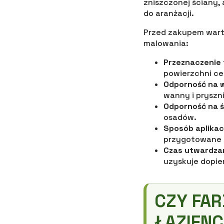
zniszczonej ściany, 
do aranżacji.
Przed zakupem warto
malowania:
Przeznaczenie 
powierzchni c
Odporność na w
wanny i pryszn
Odporność na ś
osadów.
Sposób aplikacj
przygotowane p
Czas utwardza
uzyskuje dopie
CZY FAR
ŁAZIENC