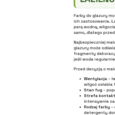
Farby do glazury mo
ich zastosowania. Ł
parą wodną, wilgocią
samo, dlatego przed
Najbezpieczniej mal
glazury może odświe
fragmenty dekoracyj
jeśli woda regularni
Przed decyzją o ma
Wentylacja
– ł
wilgoć osłabia 
Stan fug
– pop
Strefa kontakt
intensywnie z
Rodzaj farby
– 
detergenty d