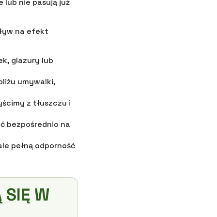
 lub nie pasują już
ływ na efekt
k, glazury lub
liżu umywalki,
yścimy z tłuszczu i
ać bezpośrednio na
ale pełną odporność
 SIĘ W