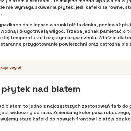
dzy blatem a szafkami. To miejsce mocno wpływa na wyg
e nie wymaga skuwania płytek, jeśli kafelki są równe, st
.
padkach daje lepsze warunki niż łazienka, ponieważ płytk
wodną i długotrwałą wilgoć. Trzeba jednak pamiętać o t
iej temperaturze i częstym czyszczeniu. Właśnie dlatego
ż staranne przygotowanie powierzchni oraz ostrożna piel
kcja cegieł
 płytek nad blatem
d blatem to jedno z najczęstszych zastosowań farb do 
est widoczny od razu. Zmieniamy kolor pasa roboczego,
owujemy stare kafelki do nowych frontów i blatów bez 