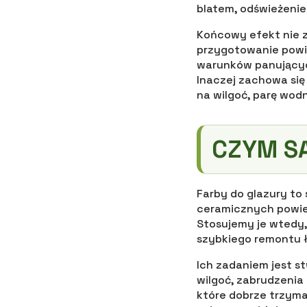
blatem, odświeżenie
Końcowy efekt nie 
przygotowanie powi
warunków panującyc
Inaczej zachowa się
na wilgoć, parę wod
CZYM S
Farby do glazury to
ceramicznych powier
Stosujemy je wtedy,
szybkiego remontu ł
Ich zadaniem jest s
wilgoć, zabrudzenia 
które dobrze trzymaj