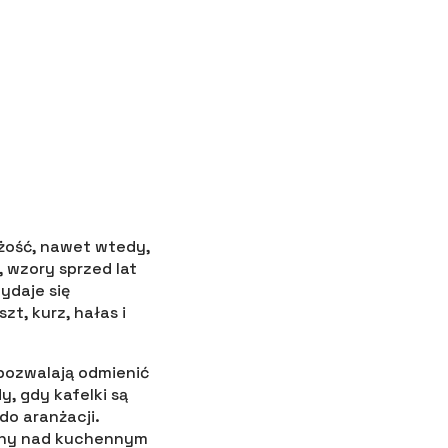
eżość, nawet wtedy,
 wzory sprzed lat
ydaje się
t, kurz, hałas i
 pozwalają odmienić
, gdy kafelki są
do aranżacji.
any nad kuchennym