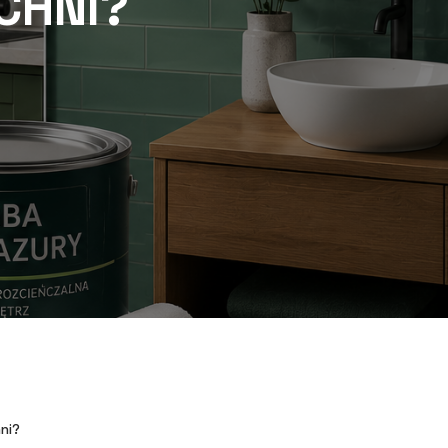
CHNI?
ni?