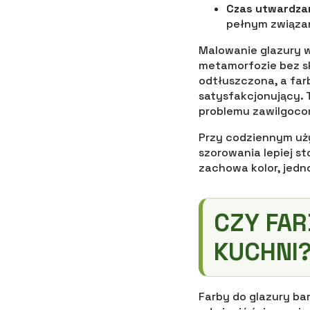
Czas utwardza
pełnym związa
Malowanie glazury w
metamorfozie bez sk
odtłuszczona, a far
satysfakcjonujący. T
problemu zawilgoco
Przy codziennym uży
szorowania lepiej s
zachowa kolor, jedn
CZY FAR
KUCHNI
Farby do glazury ba