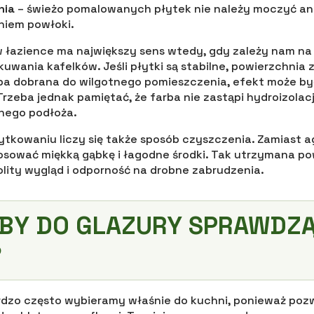
nia
– świeżo pomalowanych płytek nie należy moczyć an
niem powłoki.
 łazience ma największy sens wtedy, gdy zależy nam na
uwania kafelków. Jeśli płytki są stabilne, powierzchnia 
ba dobrana do wilgotnego pomieszczenia, efekt może by
rzeba jednak pamiętać, że farba nie zastąpi hydroizolacji
nego podłoża.
tkowaniu liczy się także sposób czyszczenia. Zamiast 
tosować miękką gąbkę i łagodne środki. Tak utrzymana po
olity wygląd i odporność na drobne zabrudzenia.
BY DO GLAZURY SPRAWDZĄ
?
rdzo często wybieramy właśnie do kuchni, ponieważ poz