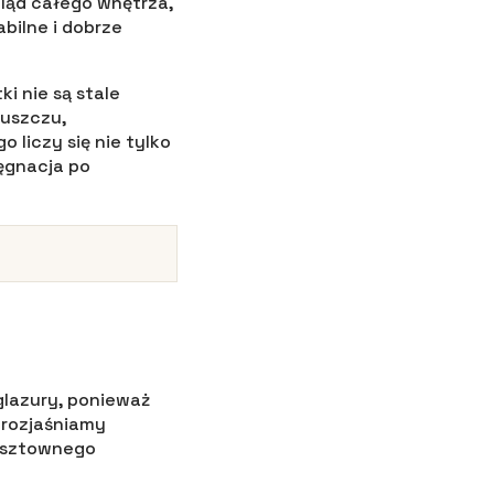
ląd całego wnętrza,
abilne i dobrze
i nie są stale
łuszczu,
 liczy się nie tylko
ęgnacja po
glazury, ponieważ
 rozjaśniamy
kosztownego