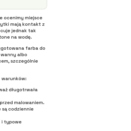
ze ocenimy miejsce
ytki mają kontakt z
acuje jednak tak
ażone na wodę.
zygotowana farba do
ę wanny albo
cem, szczególnie
h warunków:
waż długotrwała
 przed malowaniem.
e są codziennie
e i typowe