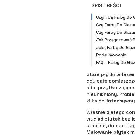
SPIS TREŚCI
Czym Są Farby Do G
Czy Farby Do Glazu
Czy Farby Do Glazu
Jak Przygotować P
Jaką Farbę Do Gla
Podsumowanie
FAQ – Farby Do Gla
Stare płytki w łazi
gdy całe pomieszcze
albo przytłaczające 
nieunikniony. Probl
kilka dni intensywn
Właśnie dlatego cor
wygląd płytek bez i
stabilne, dobrze trz
Malowanie płytek m