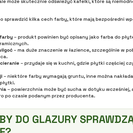
ale może skutecznie odświeżyć kafelki, które są niemodne
 sprawdzić kilka cech farby, które mają bezpośredni wp
farby
– produkt powinien być opisany jako farba do płyte
eramicznych.
ilgoć
– ma duże znaczenie w łazience, szczególnie w pob
ica.
cieranie
– przydaje się w kuchni, gdzie płytki częściej cz
i
– niektóre farby wymagają gruntu, inne można nakład
łytki.
nia
– powierzchnia może być sucha w dotyku wcześniej, 
ro po czasie podanym przez producenta.
BY DO GLAZURY SPRAWDZĄ
E?