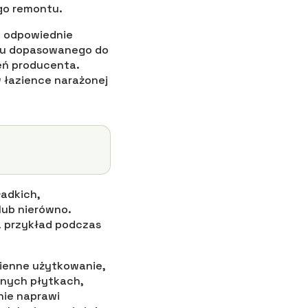
go remontu.
a odpowiednie
ktu dopasowanego do
eń producenta.
w łazience narażonej
adkich,
lub nierówno.
a przykład podczas
zienne użytkowanie,
ilnych płytkach,
nie naprawi