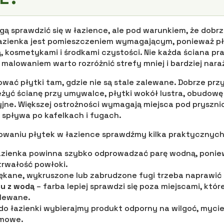
gą sprawdzić się w łazience, ale pod warunkiem, że dobr
azienka jest pomieszczeniem wymagającym, ponieważ pł
, kosmetykami i środkami czystości. Nie każda ściana pr
 malowaniem warto rozróżnić strefy mniej i bardziej nar
ować płytki tam, gdzie nie są stale zalewane. Dobrze pr
żyć ścianę przy umywalce, płytki wokół lustra, obudow
ne. Większej ostrożności wymagają miejsca pod pryszni
e spływa po kafelkach i fugach.
lowaniu płytek w łazience sprawdźmy kilka praktycznyc
azienka powinna szybko odprowadzać parę wodną, ponie
trwałość powłoki.
ękane, wykruszone lub zabrudzone fugi trzeba naprawić
u z wodą
– farba lepiej sprawdzi się poza miejscami, któr
alewane.
do łazienki wybierajmy produkt odporny na wilgoć, myci
omowe.