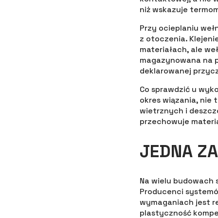
niż wskazuje termom
Przy ocieplaniu weł
z otoczenia. Klejen
materiałach, ale w
magazynowana na pla
deklarowanej przyc
Co sprawdzić u wyk
okres wiązania, nie 
wietrznych i deszcz
przechowuje materia
JEDNA Z
Na wielu budowach st
Producenci systemów
wymaganiach jest r
plastyczność kompe