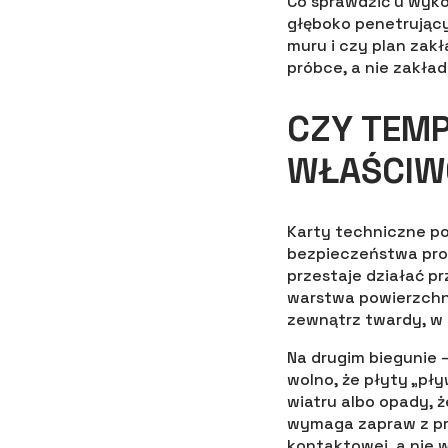
Co sprawdzić u wyko
głęboko penetrujący
muru i czy plan zak
próbce, a nie zakład
CZY TEMP
WŁAŚCIW
Karty techniczne pod
bezpieczeństwa prod
przestaje działać p
warstwa powierzchni
zewnątrz twardy, w
Na drugim biegunie —
wolno, że płyty „pły
wiatru albo opady, 
wymaga zapraw z prz
kontaktowej, a nie 