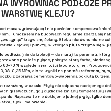
NA WYRÓWNAĆ PODŁOŻE P
 WARSTWĘ KLEJU?
e jest masą wyrównującą i nie powinien kompensować nie
0 mm. Tymczasem na budowach regularnie zdarza się na
 „wciągnąć” krzywiznę ściany. Efekt: nierównomierne sch
rstwie klejowej i punkty, w których płyta trzyma się wył
do podłoża
(nie do izolacji — do muru) to parametr, któr
ygotowane podłoże pylące, pokryte starą farbą, niedoza
 o 60–70 % względem wartości laboratoryjnej. Producenc
0,08–0,25 MPa, ale to wyniki na podłożu referencyjnym,
loczku z zaprawą cementowo-wapienną pokrytą kurzem.
est rozłożony w czasie. Płyty nie odpadną następnego dni
ach grzewczych, gdy cykliczne zmiany temperatury i wi
ązanie. Naprawa to nie doklejenie jednej płyty, tylko d
siatka, tynk i malowanie.