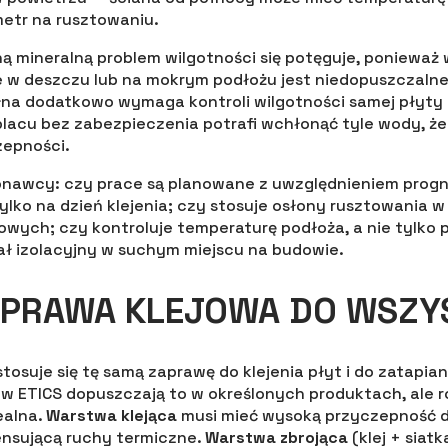
etr na rusztowaniu.
ną mineralną problem wilgotności się potęguje, ponieważ
ie w deszczu lub na mokrym podłożu jest niedopuszczalne
ełna dodatkowo wymaga kontroli wilgotności samej płyt
cu bez zabezpieczenia potrafi wchłonąć tyle wody, że 
zepności.
onawcy: czy prace są planowane z uwzględnieniem prog
tylko na dzień klejenia; czy stosuje osłony rusztowania
owych; czy kontroluje temperaturę podłoża, a nie tylko 
ł izolacyjny w suchym miejscu na budowie.
APRAWA KLEJOWA DO WSZY
osuje się tę samą zaprawę do klejenia płyt i do zatapiania
 ETICS dopuszczają to w określonych produktach, ale r
ealna.
Warstwa klejąca
musi mieć wysoką przyczepność d
nsującą ruchy termiczne.
Warstwa zbrojąca
(klej + siat