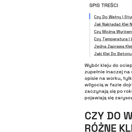
SPIS TREŚCI
Czy Do Wełny I Sty
Jak Nakładać Klej 
Czy Można Wyrówna
Czy Temperatura I 
Jedna Zaprawa Kle
Jaki Klej Do Beton
Wybór kleju do ociep
zupełnie inaczej na 
opisie na worku, tyl
wilgocią w fazie doj
zaczynają się po ro
pojawiają się zarys
CZY DO W
RÓŻNE KL