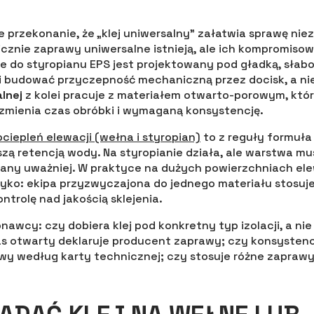
 przekonanie, że „klej uniwersalny” załatwia sprawę nie
icznie zaprawy uniwersalne istnieją, ale ich kompromisow
e do styropianu EPS jest projektowany pod gładką, słab
 budować przyczepność mechaniczną przez docisk, a nie
lnej
z kolei pracuje z materiałem otwarto-porowym, któr
zmienia czas obróbki i wymaganą konsystencję.
ociepleń elewacji (wełna i styropian)
to z reguły formuła
zą retencją wody. Na styropianie działa, ale warstwa mus
wany uważniej. W praktyce na dużych powierzchniach el
zyko: ekipa przyzwyczajona do jednego materiału stosuj
ontrolę nad jakością sklejenia.
awcy: czy dobiera klej pod konkretny typ izolacji, a nie
as otwarty deklaruje producent zaprawy; czy konsysten
y według karty technicznej; czy stosuje różne zaprawy d