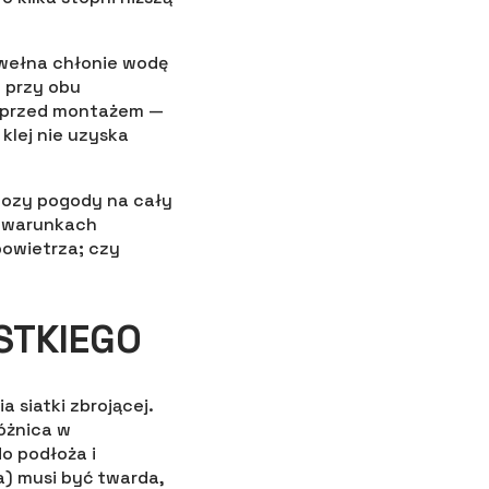
 wełna chłonie wodę
 przy obu
y przed montażem —
klej nie uzyska
nozy pogody na cały
 w warunkach
powietrza; czy
STKIEGO
 siatki zbrojącej.
óżnica w
o podłoża i
ka) musi być twarda,