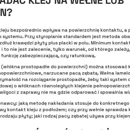
ADAĆ KLEJ NA WEŁNE LUB
AN?
kleju bezpośrednio wpływa na powierzchnię kontaktu, a 
 systemu. Przy styropianie standardem jest metoda o
wzdłuż krawędzi płyty plus placki w polu. Minimum kontak
i to nie jest zalecenie, tylko warunek, od którego zależy,
funkcję zabezpieczającą, czy ratunkową.
(włókna prostopadłe do powierzchni) można stosować k
nopowierzchniowe, narzucane pacą zębatą. Wełna lame
ymałość na rozciąganie prostopadłe, żeby taki system dz
adowej o włóknach równoległych klejenie pełnopowierz
wilgoci z zaprawy nie ma gdzie odparować i spowalnia wi
nawcy: jaką metodę nakładania stosuje do konkretnego 
wy kontakt kleju z podłożem; czy przy wełnie sprawdza k
rodzaju płyty; jaki rodzaj pacy zębatej używa przy kleje