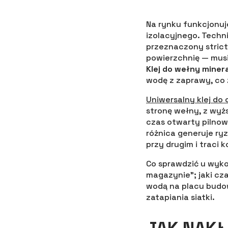
Na rynku funkcjonuje
izolacyjnego. Techn
przeznaczony strict
powierzchnię — musi
Klej do wełny minera
wodę z zaprawy, co 
Uniwersalny klej do 
stronę wełny, z wyżs
czas otwarty pilno
różnica generuje ry
przy drugim i traci k
Co sprawdzić u wykon
magazynie”; jaki cz
wodą na placu budow
zatapiania siatki.