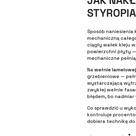
JAK NAKŁ
STYROPI
Sposób naniesienia 
mechaniczną całego
ciągły wałek kleju 
powierzchni płyty — 
mechaniczne pełnią 
Na
wełnie lamelowej
grzebieniowe — peł
wystarczającą wytrz
zwykłej wełnie fas
błędem, bo nadmiar 
Co sprawdzić u wyko
kontroluje procento
dobiera technikę do 