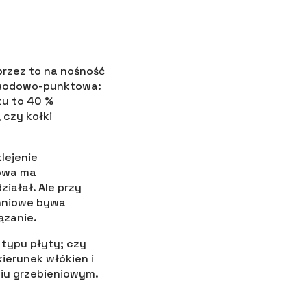
przez to na nośność
bwodowo-punktowa:
tu to 40 %
 czy kołki
lejenie
lowa ma
iałał. Ale przy
chniowe bywa
ązanie.
typu płyty; czy
ierunek włókien i
niu grzebieniowym.