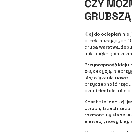
CZY MOŻ
GRUBSZĄ
Klej do ociepleń ni
przekraczających 1
grubą warstwą, żeby
mikropęknięcia w wa
Przyczepność kleju 
złą decyzją. Nieprz
siłę wiązania nawet
przyczepność rzędu 
dwudziestoletnim b
Koszt złej decyzji j
dwóch, trzech sezon
rozmontują słabe wi
elewacji, nowy klej, 