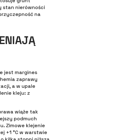
tosuje grunt
y stan nierówności
 przyczepność na
ENIAJĄ
ie jest margines
 chemia zaprawy
cji, a w upale
nie kleju: z
aprawa wiąże tak
niejszy podmuch
u. Zimowe klejenie
ej +1 °C w warstwie
 kilka stopni niższą