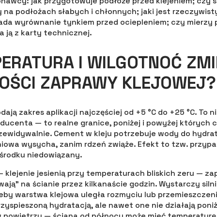
nawcy: jak przygotowuje podłoże przed klejeniem; czy s
 na podłożach słabych i chłonnych; jaki jest rzeczywist
łada wyrównanie tynkiem przed ociepleniem; czy mierzy
a ją z karty technicznej.
ERATURA I WILGOTNOĆ ZMI
OŚCI ZAPRAWY KLEJOWEJ?
ają zakres aplikacji najczęściej od +5 °C do +25 °C. To n
ucenta — to realne granice, poniżej i powyżej których
rzewidywalnie. Cement w kleju potrzebuje wody do hydrata
owa wysycha, zanim rdzeń zwiąże. Efekt to tzw. przypale
 środku niedowiązany.
 klejenie jesienią przy temperaturach bliskich zeru — z
wają” na ścianie przez kilkanaście godzin. Wystarczy sil
żeby warstwa klejowa uległa rozmyciu lub przemieszczeni
yspieszoną hydratacją, ale nawet one nie działają poniż
w powietrzu — ściana od północy może mieć temperaturę o