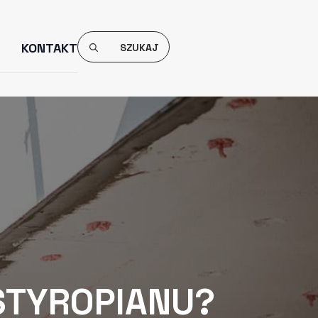
Search
KONTAKT
For:
STYROPIANU?