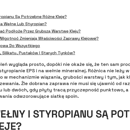
ropianu Są Potrzebne Różne Kleje?
Na Wełne Lub Styropian?
ć Podłoże Przez Grubszą Warstwę Kleju?
Wilgotnoć Zmieniają Właściwości Zaprawy Klejowej?
jowa Do Wszystkiego
u, Silikatu, Pustaków I Starych Tynków?
leń wygląda prosto, dopóki nie okaże się, że ten sam pr
styropianie EPS i na wełnie mineralnej. Różnica nie leż
ko w mechanizmie wiązania, grubości warstwy i tym, jak kle
rzewania. Źle dobrana zaprawa nie musi się ujawnić od r
ku lub dwóch, gdy płyty tracą przyczepność punktowo, a 
owania odwzorowujące siatkę spoin.
EŁNY I STYROPIANU SĄ PO
EJE?