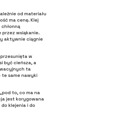
zależnie od materiału
ość ma cenę. Klej
o chłonną
 przez wsiąkanie.
y aktywnie ciągnie
 przesunięta w
i być cieńsza, a
ewacyjnych ta
e te same nawyki
 „pod to, co ma na
cja jest korygowana
o klejenia i do