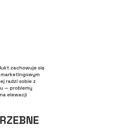
odukt zachowuje się
y w marketingowym
j radzi sobie z
azu — problemy
na elewacji
TRZEBNE