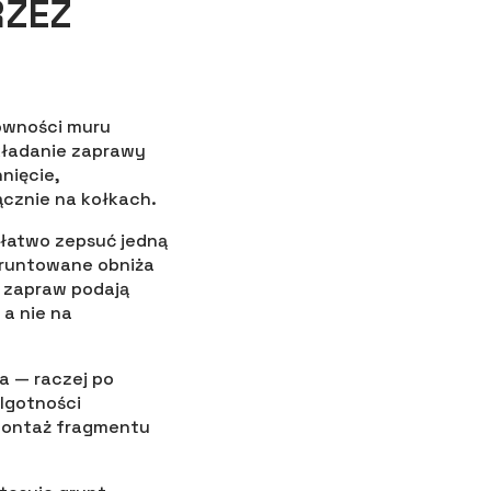
RZEZ
równości muru
kładanie zaprawy
nięcie,
ącznie na kołkach.
y łatwo zepsuć jedną
gruntowane obniża
i zapraw podają
 a nie na
a — raczej po
lgotności
emontaż fragmentu