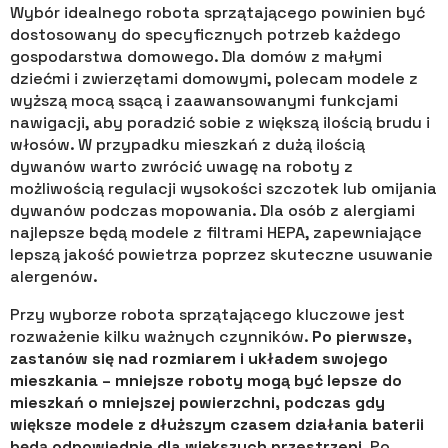
Wybór idealnego robota sprzątającego powinien być
dostosowany do specyficznych potrzeb każdego
gospodarstwa domowego. Dla domów z małymi
dziećmi i zwierzętami domowymi, polecam modele z
wyższą mocą ssącą i zaawansowanymi funkcjami
nawigacji, aby poradzić sobie z większą ilością brudu i
włosów. W przypadku mieszkań z dużą ilością
dywanów warto zwrócić uwagę na roboty z
możliwością regulacji wysokości szczotek lub omijania
dywanów podczas mopowania. Dla osób z alergiami
najlepsze będą modele z filtrami HEPA, zapewniające
lepszą jakość powietrza poprzez skuteczne usuwanie
alergenów.
Przy wyborze robota sprzątającego kluczowe jest
rozważenie kilku ważnych czynników.
Po pierwsze,
zastanów się nad rozmiarem i układem swojego
mieszkania – mniejsze roboty mogą być lepsze do
mieszkań o mniejszej powierzchni, podczas gdy
większe modele z dłuższym czasem działania baterii
będą odpowiednie dla większych przestrzeni
. Po