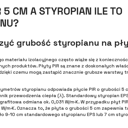
 5 CM A STYROPIAN ILE TO
ANU?
czyć grubość styropianu na pły
 materiału izolacyjnego często wiąże się z konieczności
nych produktów. Płyty PIR są znane z doskonałych właś
 dzięki czemu mogą zastąpić znacznie grubsze warstwy 
entymetrów styropianu odpowiada płycie PIR o grubości 5 
ik przewodzenia ciepła (λ). Standardowy styropian EPS
 grafitowa odmiana ok. 0,031 W/m·K. W przypadku płyt PI
W/m·K. Oznacza to, że płyta o grubości 5 cm zapewnia 
oło 9-10 cm standardowego styropianu EPS lub 7 cm styr