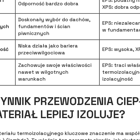
 i
EPS: podatny na
Odporność bardzo dobra
XPS: dobra odp
Doskonały wybór do dachów,
EPS: niezaleca
nych
fundamentów i ścian
w fundamentac
piwnicznych
Niska działa jako bariera
ność
EPS: wysoka, X
przeciwwilgociowa
Zachowuje swoje właściwości
EPS: traci właś
nawet w wilgotnych
termoizolacyjn
warunkach
izolacyjność
NNIK PRZEWODZENIA CIEPŁ
TERIAŁ LEPIEJ IZOLUJE?
eriału termoizolacyjnego kluczowe znaczenie ma wspó