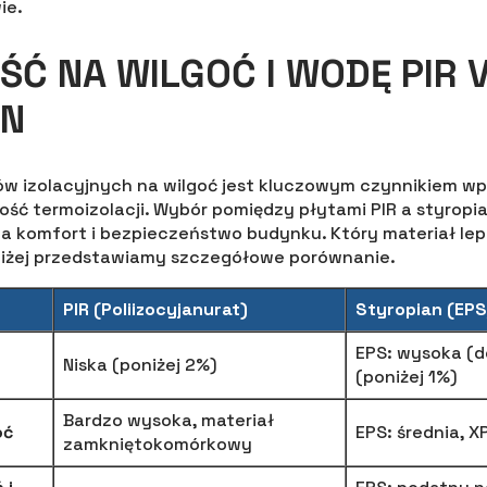
ie.
Ć NA WILGOĆ I WODĘ PIR 
AN
ów izolacyjnych na wilgoć jest kluczowym czynnikiem w
ość termoizolacji. Wybór pomiędzy płytami PIR a styrop
 komfort i bezpieczeństwo budynku. Który materiał lepie
niżej przedstawiamy szczegółowe porównanie.
PIR (Poliizocyjanurat)
Styropian (EP
EPS: wysoka (d
Niska (poniżej 2%)
(poniżej 1%)
Bardzo wysoka, materiał
oć
EPS: średnia, 
zamkniętokomórkowy