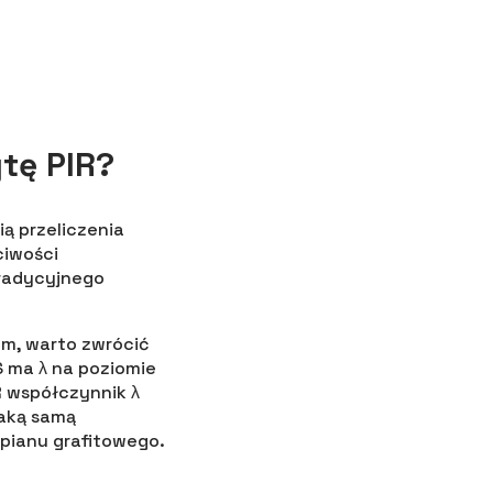
tę PIR?
ą przeliczenia
ciwości
tradycyjnego
cm, warto zwrócić
 ma λ na poziomie
R współczynnik λ
taką samą
opianu grafitowego.