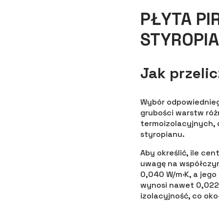
PŁYTA PIR
STYROPI
Jak przeli
Wybór odpowiedniego
grubości warstw róż
termoizolacyjnych,
styropianu.
Aby określić, ile c
uwagę na współczynn
0,040 W/m·K, a jego
wynosi nawet 0,022 
izolacyjność, co ok