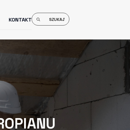
Search
KONTAKT
For:
YROPIANU