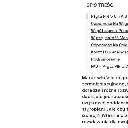
SPIS TREŚCI
Płyta PIR 5 Cm A S
Odporność Na Wilgo
Współczynnik Przew
Wytrzymałość Mech
Odporność Na Ogień
Koszt I Opłacalnoś
Podsumowanie
FAQ – Płyta PIR 5 
Marek właśnie rozp
termoizolacyjnego,
doradzali różne rozwi
dach, ale jednocześn
użytkowej poddasza.
styropianu, ale czy
izolacji? Właśnie p
rozwiązania dla swo