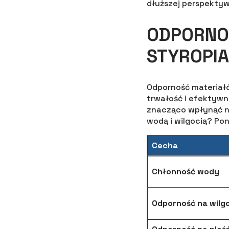
dłuższej perspektyw
ODPORNOŚ
STYROPI
Odporność materiał
trwałość i efektywn
znacząco wpłynąć na
wodą i wilgocią? Po
Cecha
Chłonność wody
Odporność na wilg