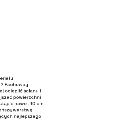
eriału
IR? Fachowcy
j ocieplić ściany i
ejszać powierzchni
stąpić nawet 10 cm
ieńszą warstwę
jących najlepszego