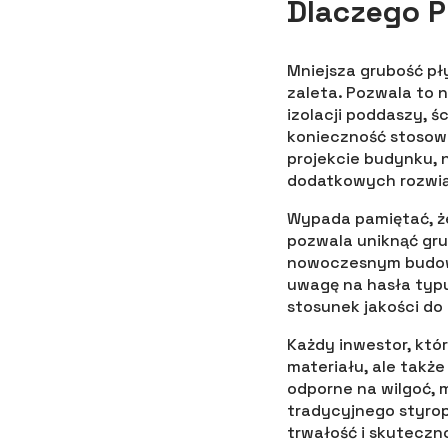
Dlaczego P
Mniejsza grubość pł
zaleta. Pozwala to n
izolacji poddaszy, 
konieczność stosow
projekcie budynku, 
dodatkowych rozwi
Wypada pamiętać, że
pozwala uniknąć gr
nowoczesnym budown
uwagę na hasła typu
stosunek jakości do
Każdy inwestor, któ
materiału, ale także
odporne na wilgoć, 
tradycyjnego styro
trwałość i skuteczno