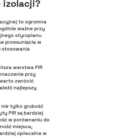
izolacji?
lacyjnej to ogromna
zególnie ważne przy
jnego styropianu
e przesunięcia w
ć stosowania
eńsza warstwa PIR
znaczenie przy
warto zwrócić
aleźć najlepszy
 nie tylko grubość
ty PIR są bardziej
ność w porównaniu do
ność miejsca,
ardziej opłacalne w