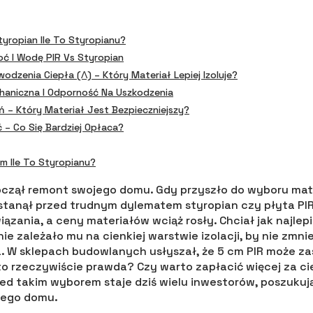
tyropian Ile To Styropianu?
ć I Wodę PIR Vs Styropian
odzenia Ciepła (λ) – Który Materiał Lepiej Izoluje?
aniczna I Odporność Na Uszkodzenia
 – Który Materiał Jest Bezpieczniejszy?
ć – Co Się Bardziej Opłaca?
Cm Ile To Styropianu?
oczął remont swojego domu. Gdy przyszło do wyboru mat
 stanął przed trudnym dylematem styropian czy płyta P
ązania, a ceny materiałów wciąż rosły. Chciał jak najlepie
ie zależało mu na cienkiej warstwie izolacji, by nie zmni
 W sklepach budowlanych usłyszał, że 5 cm PIR może za
 to rzeczywiście prawda? Czy warto zapłacić więcej za c
rzed takim wyborem staje dziś wielu inwestorów, poszuku
jego domu.