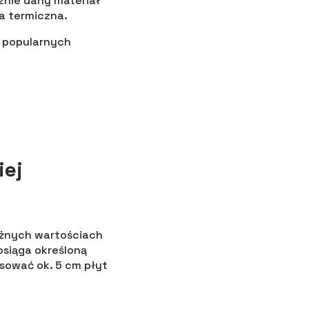
znie dany materiał
ja termiczna.
a popularnych
iej
óżnych wartościach
osiąga określoną
sować ok. 5 cm płyt