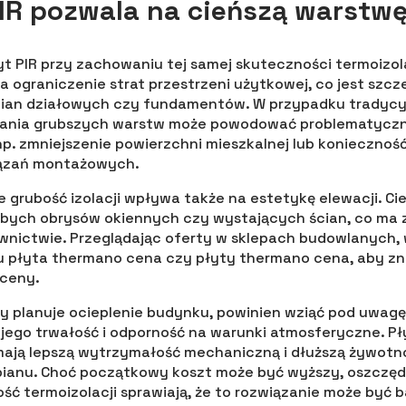
IR pozwala na cieńszą warstwę 
yt PIR przy zachowaniu tej samej skuteczności termoizo
a ograniczenie strat przestrzeni użytkowej, co jest szc
ścian działowych czy fundamentów. W przypadku tradycy
ania grubszych warstw może powodować problematyczn
np. zmniejszenie powierzchni mieszkalnej lub koniecznoś
ązań montażowych.
 grubość izolacji wpływa także na estetykę elewacji. Ci
ubych obrysów okiennych czy wystających ścian, co ma 
ictwie. Przeglądając oferty w sklepach budowlanych, 
 płyta thermano cena czy płyty thermano cena, aby zn
 ceny.
ry planuje ocieplenie budynku, powinien wziąć pod uwagę
 jego trwałość i odporność na warunki atmosferyczne. Pły
mają lepszą wytrzymałość mechaniczną i dłuższą żywot
pianu. Choć początkowy koszt może być wyższy, oszczęd
ść termoizolacji sprawiają, że to rozwiązanie może być b