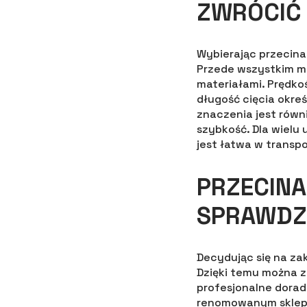
ZWRÓCIĆ
Wybierając przecina
Przede wszystkim mo
materiałami. Prędko
długość cięcia okre
znaczenia jest równi
szybkość. Dla wielu
jest łatwa w transp
PRZECINA
SPRAWDZ
Decydując się na za
Dzięki temu można zy
profesjonalne dorad
renomowanym sklepi