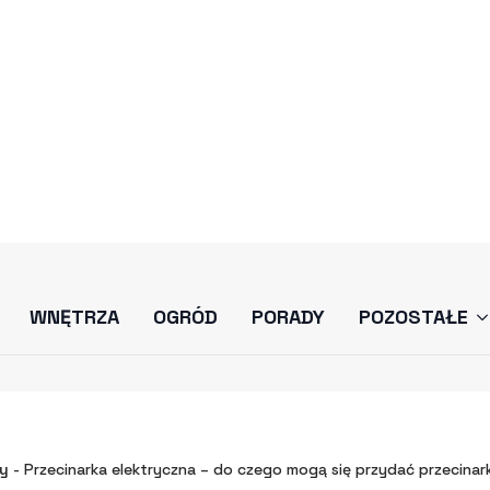
IĘ PRZYDAĆ PRZEC
19/08/2025
PORADY
y
-
Przecinarka elektryczna – do czego mogą się przydać przecinar