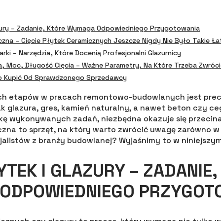
azury – Zadanie, Które Wymaga Odpowiedniego Przygotowania
yczna – Cięcie Płytek Ceramicznych Jeszcze Nigdy Nie Było Takie Ł
arki – Narzędzia, Które Docenią Profesjonalni Glazurnicy
, Moc, Długość Cięcia – Ważne Parametry, Na Które Trzeba Zwróc
to Kupić Od Sprawdzonego Sprzedawcy
h etapów w pracach remontowo-budowlanych jest precy
ak glazura, gres, kamień naturalny, a nawet beton czy c
kę wykonywanych zadań, niezbędna okazuje się przecina
czna to sprzęt, na który warto zwrócić uwagę zarówno 
cjalistów z branży budowlanej? Wyjaśnimy to w niniejszym
ŁYTEK I GLAZURY – ZADANIE,
ODPOWIEDNIEGO PRZYGOT