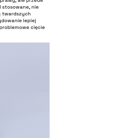
wprawy, ale przede
l stosowane, nie
y twardszych
ydowanie lepiej
ezproblemowe cięcie