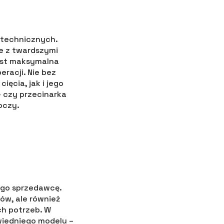
 technicznych.
ie z twardszymi
iast maksymalna
racji. Nie bez
ęcia, jak i jego
– czy przecinarka
oczy.
ego sprzedawcę.
ów, ale również
ch potrzeb. W
iedniego modelu –