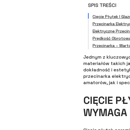
SPIS TREŚCI
Cięcie Płytek I Gl
Przecinarka Elektr
Elektryczne Przecin
Prędkość Obrotowa
Przecinarka – War
Jednym z kluczowyc
materiałów takich j
dokładność i estety
przecinarka elektry
amatorów, jak i spe
CIĘCIE P
WYMAGA 