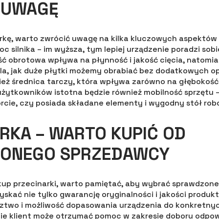
 UWAGĘ
rkę, warto zwrócić uwagę na kilka kluczowych aspektów
c silnika – im wyższa, tym lepiej urządzenie poradzi sob
ść obrotowa wpływa na płynność i jakość cięcia, natom
śla, jak duże płytki możemy obrabiać bez dodatkowych ope
eż średnica tarczy, która wpływa zarówno na głębokość ci
 użytkowników istotna będzie również mobilność sprzętu 
orcie, czy posiada składane elementy i wygodny stół rob
RKA – WARTO KUPIĆ OD
ONEGO SPRZEDAWCY
kup przecinarki, warto pamiętać, aby wybrać sprawdzon
skać nie tylko gwarancję oryginalności i jakości produkt
ztwo i możliwość dopasowania urządzenia do konkretny
e klient może otrzymać pomoc w zakresie doboru odpow