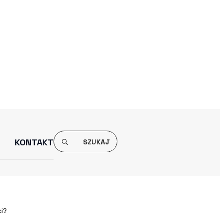
INARKI?
ki?