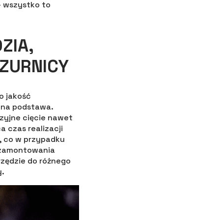
– wszystko to
ZIA,
AZURNICY
o jakość
tna podstawa.
zyjne cięcie nawet
 czas realizacji
ć, co w przypadku
i zamontowania
rzędzie do różnego
y.