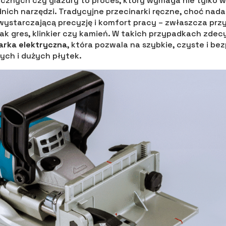
icznych czy glazury to proces, który wymaga nie tylko 
ich narzędzi. Tradycyjne przecinarki ręczne, choć nada
ystarczającą precyzję i komfort pracy – zwłaszcza prz
jak gres, klinkier czy kamień. W takich przypadkach zdec
arka elektryczna
, która pozwala na szybkie, czyste i b
ych i dużych płytek.