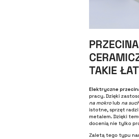
PRZECINA
CERAMICZ
TAKIE ŁA
Elektryczne przecin
pracy. Dzięki zasto
na mokro
lub
na suc
istotne, sprzęt radz
metalem. Dzięki tem
docenią nie tylko pr
Zaletą tego typu na