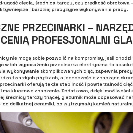
długość cięcia, średnica tarczy, czy prędkość obrotowa 
ektywniejsze i bardziej precyzyjne wykonywanie pracy.
ZNE PRZECINARKI – NARZĘD
CENIĄ PROFESJONALNI GL
nicy nie mogą sobie pozwolić na kompromisy, jeśli chodzi 
o w ich wyposażeniu przecinarka elektryczna to absolu
iwia wykonywanie skomplikowanych cięć, zapewnia precy
ardzo twardych płytkach, a jednocześnie znacząco skraca
przecinarki oferują także stabilność i powtarzalność cię
ji ma kluczowe znaczenie. Dodatkowo, dzięki możliwośc
ej średnicy tarczy tnącej, glazurnik może dopasować na
– od delikatnej ceramiki, po wytrzymały kamień naturaln