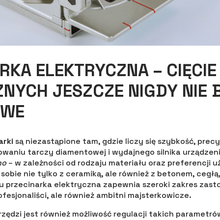
RKA ELEKTRYCZNA – CIĘCIE
NYCH JESZCZE NIGDY NIE 
TWE
arki
są niezastąpione tam, gdzie liczy się szybkość, prec
sowaniu tarczy diamentowej i wydajnego silnika urządzeni
ho
– w zależności od rodzaju materiału oraz preferencji 
i sobie nie tylko z ceramiką, ale również z betonem, ceg
u przecinarka elektryczna zapewnia szeroki zakres zast
ofesjonaliści, ale również ambitni majsterkowicze.
rzędzi jest również możliwość regulacji takich parametró