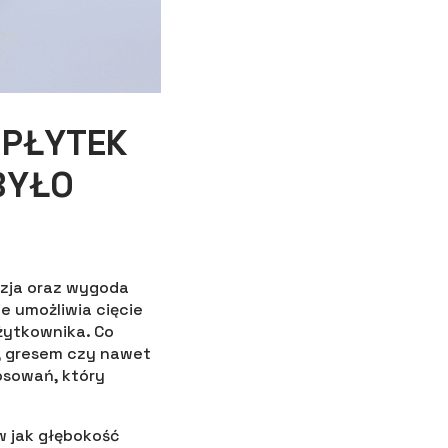
 PŁYTEK
BYŁO
yzja oraz wygoda
e umożliwia cięcie
użytkownika. Co
łą, gresem czy nawet
osowań, który
w jak głębokość