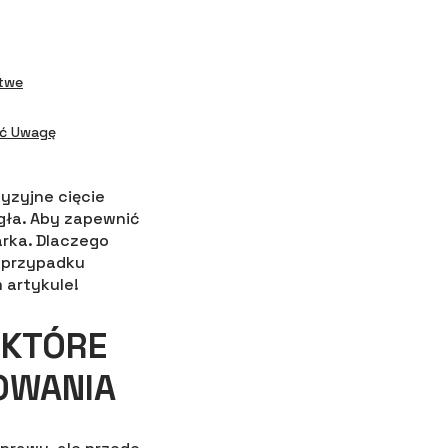
atwe
ić Uwagę
zyjne cięcie
egła. Aby zapewnić
rka. Dlaczego
w przypadku
 artykule!
 KTÓRE
OWANIA