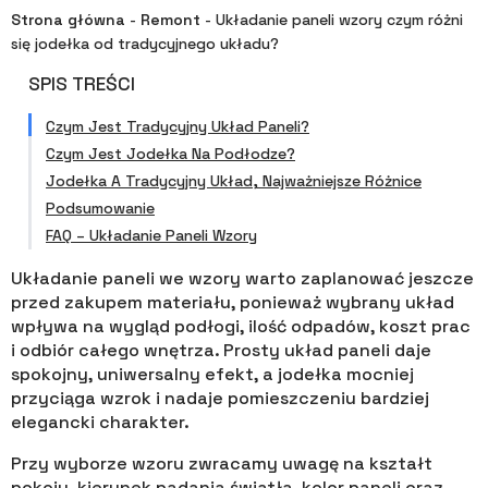
Strona główna
-
Remont
-
Układanie paneli wzory czym różni
się jodełka od tradycyjnego układu?
SPIS TREŚCI
Czym Jest Tradycyjny Układ Paneli?
Czym Jest Jodełka Na Podłodze?
Jodełka A Tradycyjny Układ, Najważniejsze Różnice
Podsumowanie
FAQ – Układanie Paneli Wzory
Układanie paneli we wzory warto zaplanować jeszcze
przed zakupem materiału, ponieważ wybrany układ
wpływa na wygląd podłogi, ilość odpadów, koszt prac
i odbiór całego wnętrza. Prosty układ paneli daje
spokojny, uniwersalny efekt, a jodełka mocniej
przyciąga wzrok i nadaje pomieszczeniu bardziej
elegancki charakter.
Przy wyborze wzoru zwracamy uwagę na kształt
pokoju, kierunek padania światła, kolor paneli oraz