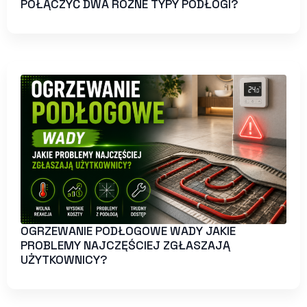
POŁĄCZYĆ DWA RÓŻNE TYPY PODŁOGI?
OGRZEWANIE PODŁOGOWE WADY JAKIE
PROBLEMY NAJCZĘŚCIEJ ZGŁASZAJĄ
UŻYTKOWNICY?