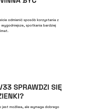
WINNA BYĆ
wicie odmienić sposób korzystania z
 wygodniejsze, spotkania bardziej
imat.
V33 SPRAWDZI SIĘ
IENKI?
k jest możliwa, ale wymaga dobrego