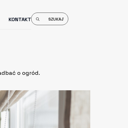
Search
KONTAKT
For:
adbać o ogród.